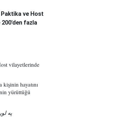
 Paktika ve Host
e 200'den fazla
ost vilayetlerinde
a kişinin hayatını
nin yürüttüğü
په ل!