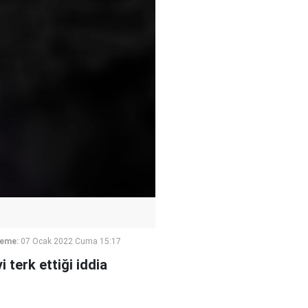
leme:
07 Ocak 2022 Cuma 15:17
 terk ettiği iddia