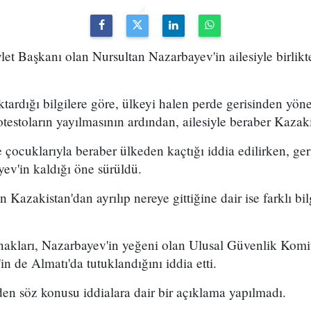
et Başkanı olan Nursultan Nazarbayev'in ailesiyle birlikte
tardığı bilgilere göre, ülkeyi halen perde gerisinden yön
estoların yayılmasının ardından, ailesiyle beraber Kazakist
e çocuklarıyla beraber ülkeden kaçtığı iddia edilirken, ge
ev'in kaldığı öne sürüldü.
 Kazakistan'dan ayrılıp nereye gittiğine dair ise farklı bilg
akları, Nazarbayev'in yeğeni olan Ulusal
Güvenlik Komit
'in de Almatı'da tutuklandığını iddia etti.
en söz konusu iddialara dair bir açıklama yapılmadı.