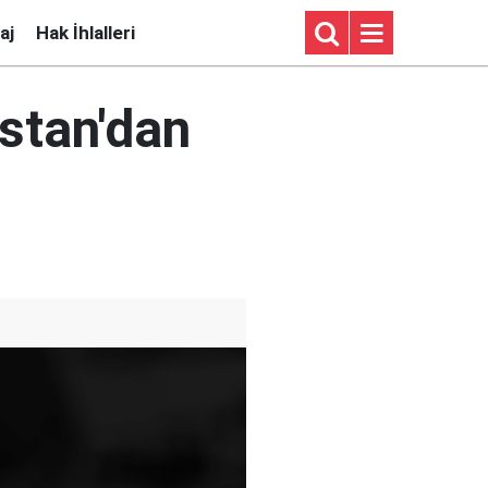
aj
Hak İhlalleri
stan'dan