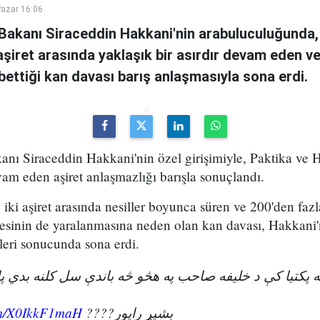
azar 16:06
i Bakanı Siraceddin Hakkani'nin arabuluculuğunda,
i aşiret arasında yaklaşık bir asırdır devam eden v
ybettiği kan davası barış anlaşmasıyla sona erdi.
kanı Siraceddin Hakkani'nin özel girişimiyle, Paktika ve H
vam eden aşiret anlaşmazlığı barışla sonuçlandı.
iki aşiret arasında nesiller boyunca süren ve 200'den fazl
esinin de yaralanmasına neden olan kan davası, Hakkani'
eri sonucunda sona erdi.
ویه پکتیا کې د خلیفه صاحب په هڅو څه باندې سل کلنه بدي 
com/X0IkkF1maH
بشپړ راپور????