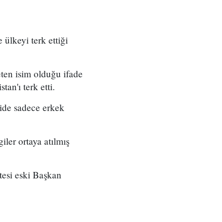
 ülkeyi terk ettiği
eten isim olduğu ifade
an'ı terk etti.
ride sadece erkek
iler ortaya atılmış
esi eski Başkan