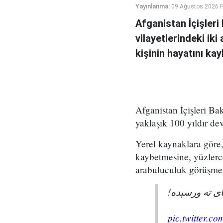
Yayınlanma:
09 Ağustos 2026 P
Afganistan İçişler
vilayetlerindeki ik
kişinin hayatını ka
Afganistan İçişleri Ba
yaklaşık 100 yıldır de
Yerel kaynaklara göre, 
kaybetmesine, yüzlerc
arabuluculuk görüşmel
پای ته ورسېده
pic.twitter.