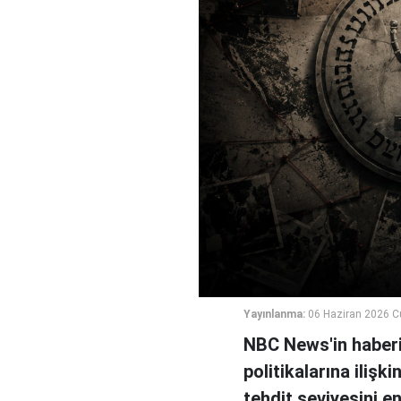
Yayınlanma:
06 Haziran 2026 C
NBC News'in haberin
politikalarına ilişk
tehdit seviyesini e