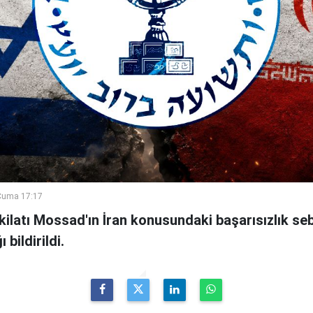
Cuma 17:17
şkilatı Mossad'ın İran konusundaki başarısızlık se
bildirildi.