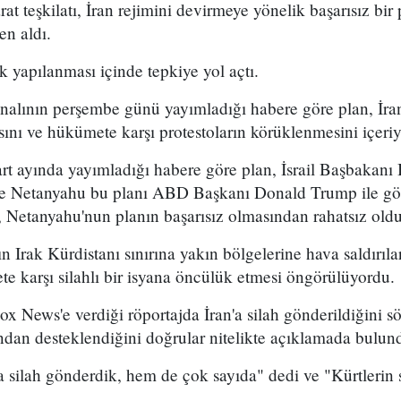
arat teşkilatı, İran rejimini devirmeye yönelik başarısız bir
en aldı.
k yapılanması içinde tepkiye yol açtı.
analının perşembe günü yayımladığı habere göre plan, İran
sını ve hükümete karşı protestoların körüklenmesini içeri
t ayında yayımladığı habere göre plan, İsrail Başbakan
 ve Netanyahu bu planı ABD Başkanı Donald Trump ile g
 Netanyahu'nun planın başarısız olmasından rahatsız olduğ
n Irak Kürdistanı sınırına yakın bölgelerine hava saldırıl
e karşı silahlı bir isyana öncülük etmesi öngörülüyordu.
x News'e verdiği röportajda İran'a silah gönderildiğini sö
ından desteklendiğini doğrular nitelikte açıklamada bulun
 silah gönderdik, hem de çok sayıda" dedi ve "Kürtlerin s