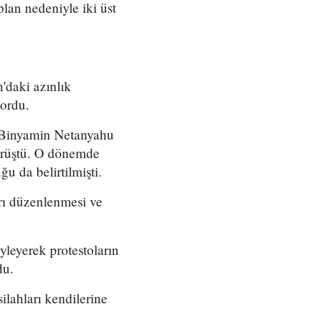
 plan nedeniyle iki üst
'daki azınlık
yordu.
ı Binyamin Netanyahu
örüştü. O dönemde
u da belirtilmişti.
arı düzenlenmesi ve
yleyerek protestoların
du.
ilahları kendilerine