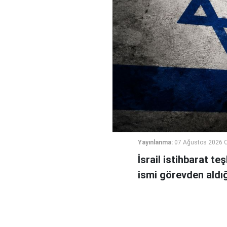
Yayınlanma:
07 Ağustos 2026 
İsrail istihbarat te
ismi görevden aldığı 