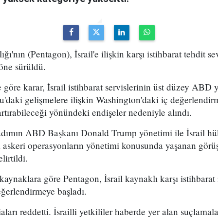
nın (Pentagon), İsrail'e ilişkin karşı istihbarat tehdit s
 öne sürüldü.
re karar, İsrail istihbarat servislerinin üst düzey ABD ye
ğu'daki gelişmelere ilişkin Washington'daki iç değerlendir
artırabileceği yönündeki endişeler nedeniyle alındı.
dımın ABD Başkanı Donald Trump yönetimi ile İsrail hük
i askeri operasyonların yönetimi konusunda yaşanan görüş a
irtildi.
naklara göre Pentagon, İsrail kaynaklı karşı istihbarat r
eğerlendirmeye başladı.
iaları reddetti. İsrailli yetkililer haberde yer alan suçlam