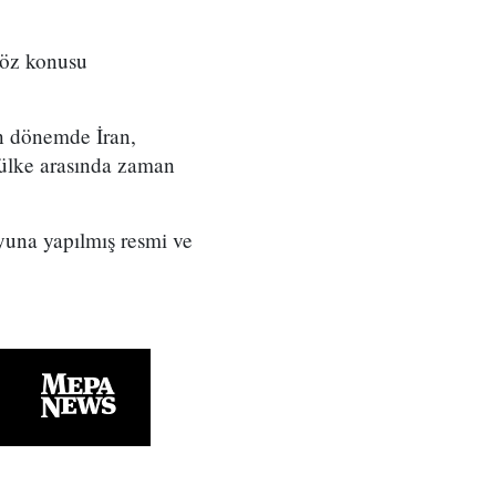
söz konusu
son dönemde İran,
i ülke arasında zaman
una yapılmış resmi ve