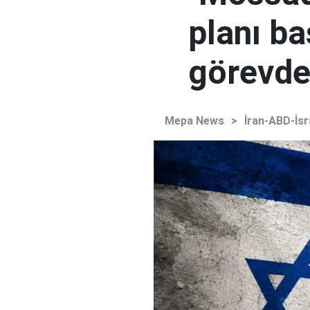
planı ba
görevden
Mepa News
>
İran-ABD-İsr