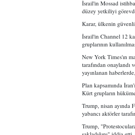
İsrail'in Mossad istihb
düzey yetkiliyi görevd
Karar, ülkenin güvenli
İsrail'in Channel 12 k
gruplarının kullanılma
New York Times'ın mar
tarafından onaylandı
yayınlanan haberlerde,
Plan kapsamında İran'ı
Kürt grupların hükümet
Trump, nisan ayında Fo
yabancı aktörler taraf
Trump, "Protestoculara
sakladığını" iddia etti.