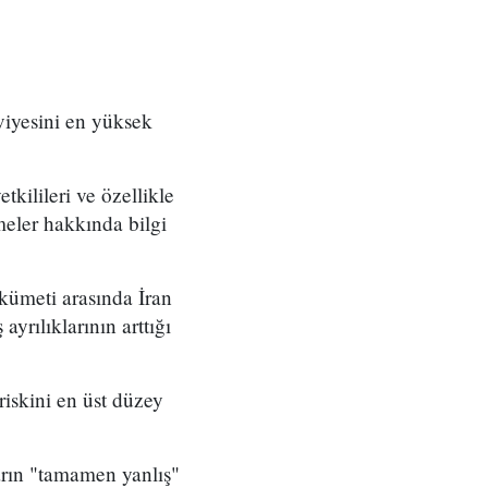
eviyesini en yüksek
tkilileri ve özellikle
meler hakkında bilgi
ümeti arasında İran
yrılıklarının arttığı
iskini en üst düzey
aların "tamamen yanlış"