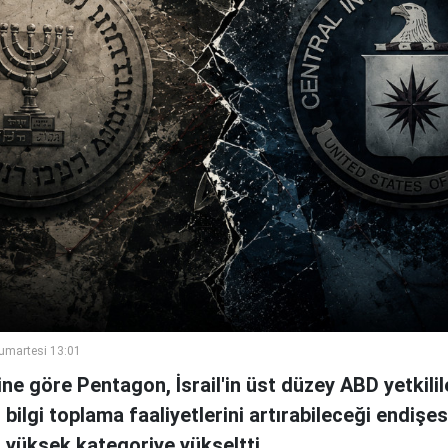
umartesi 13:01
e göre Pentagon, İsrail'in üst düzey ABD yetkili
in bilgi toplama faaliyetlerini artırabileceği endişes
n yüksek kategoriye yükseltti.