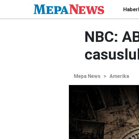
Haber
NBC: ABD
casusluk
Mepa News
>
Amerika