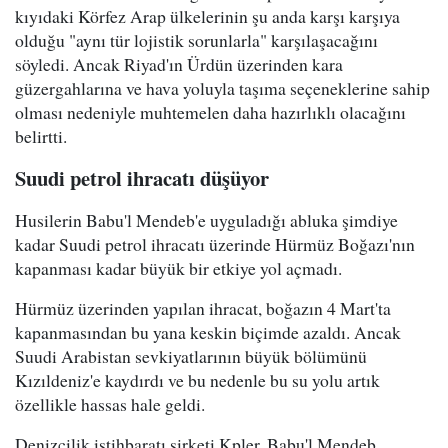
kıyıdaki Körfez Arap ülkelerinin şu anda karşı karşıya
olduğu "aynı tür lojistik sorunlarla" karşılaşacağını
söyledi. Ancak Riyad'ın Ürdün üzerinden kara
güzergahlarına ve hava yoluyla taşıma seçeneklerine sahip
olması nedeniyle muhtemelen daha hazırlıklı olacağını
belirtti.
Suudi petrol ihracatı düşüyor
Husilerin Babu'l Mendeb'e uyguladığı abluka şimdiye
kadar Suudi petrol ihracatı üzerinde Hürmüz Boğazı'nın
kapanması kadar büyük bir etkiye yol açmadı.
Hürmüz üzerinden yapılan ihracat, boğazın 4 Mart'ta
kapanmasından bu yana keskin biçimde azaldı. Ancak
Suudi Arabistan sevkiyatlarının büyük bölümünü
Kızıldeniz'e kaydırdı ve bu nedenle bu su yolu artık
özellikle hassas hale geldi.
Denizcilik istihbaratı şirketi Kpler, Babu'l Mendeb