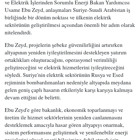
ve Elektrik İşlerinden Sorumlu Enerji Bakan Yardımcısı
Usame Ebu Zeyd, anlaşmaları Suriye-Suudi Arabistan iş
birliğinde bir dönüm noktası ve ülkenin elektrik
sektörünün geliştirilmesi açısından önemli bir adım olarak
nitelendirdi.
Ebu Zeyd, projelerin şebeke güvenilirliğini artırırken
altyapının yeniden iyileştirilmesini destekleyen yatırım
ortaklıkları oluşturacağını, operasyonel verimliliği
geliştireceğini ve elektrik hizmetlerini iyileştireceğini
söyledi. Suriye'nin elektrik sektörünün Rusya ve Esed
rejiminin bombardımanları nedeniyle altyapıda meydana
gelen geniş çaplı hasarın etkileriyle karşı karşıya kalmaya
devam ettiğini de belirtti.
Ebu Zeyd'e göre bakanlık, ekonomik toparlanmayı ve
üretim ile hizmet sektörlerinin yeniden canlanmasını
desteklemek amacıyla hasar gören altyapıyı onarmak,
sistem performansını geliştirmek ve yenilenebilir enerji
projelerini ulusal enerji bileşimine dahil etmek için