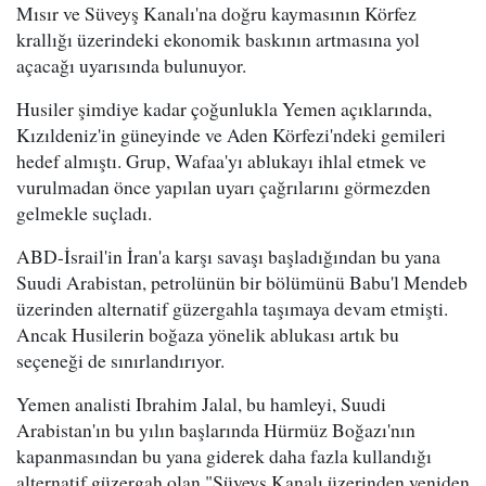
Mısır ve Süveyş Kanalı'na doğru kaymasının Körfez
krallığı üzerindeki ekonomik baskının artmasına yol
açacağı uyarısında bulunuyor.
Husiler şimdiye kadar çoğunlukla Yemen açıklarında,
Kızıldeniz'in güneyinde ve Aden Körfezi'ndeki gemileri
hedef almıştı. Grup, Wafaa'yı ablukayı ihlal etmek ve
vurulmadan önce yapılan uyarı çağrılarını görmezden
gelmekle suçladı.
ABD-İsrail'in İran'a karşı savaşı başladığından bu yana
Suudi Arabistan, petrolünün bir bölümünü Babu'l Mendeb
üzerinden alternatif güzergahla taşımaya devam etmişti.
Ancak Husilerin boğaza yönelik ablukası artık bu
seçeneği de sınırlandırıyor.
Yemen analisti Ibrahim Jalal, bu hamleyi, Suudi
Arabistan'ın bu yılın başlarında Hürmüz Boğazı'nın
kapanmasından bu yana giderek daha fazla kullandığı
alternatif güzergah olan "Süveyş Kanalı üzerinden yeniden