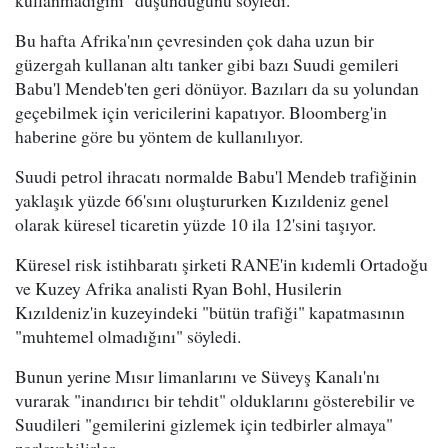
kullanmadığını" düşündüğünü söyledi.
Bu hafta Afrika'nın çevresinden çok daha uzun bir
güzergah kullanan altı tanker gibi bazı Suudi gemileri
Babu'l Mendeb'ten geri dönüyor. Bazıları da su yolundan
geçebilmek için vericilerini kapatıyor. Bloomberg'in
haberine göre bu yöntem de kullanılıyor.
Suudi petrol ihracatı normalde Babu'l Mendeb trafiğinin
yaklaşık yüzde 66'sını oluştururken Kızıldeniz genel
olarak küresel ticaretin yüzde 10 ila 12'sini taşıyor.
Küresel risk istihbaratı şirketi RANE'in kıdemli Ortadoğu
ve Kuzey Afrika analisti Ryan Bohl, Husilerin
Kızıldeniz'in kuzeyindeki "bütün trafiği" kapatmasının
"muhtemel olmadığını" söyledi.
Bunun yerine Mısır limanlarını ve Süveyş Kanalı'nı
vurarak "inandırıcı bir tehdit" olduklarını gösterebilir ve
Suudileri "gemilerini gizlemek için tedbirler almaya"