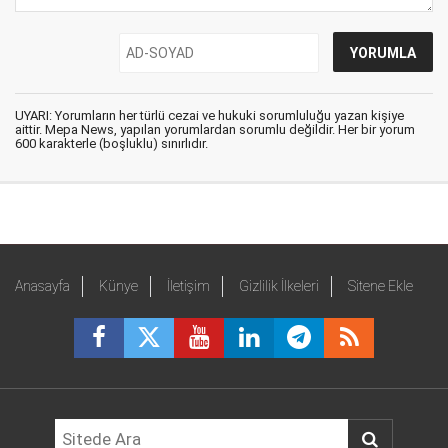
UYARI: Yorumların her türlü cezai ve hukuki sorumluluğu yazan kişiye
aittir. Mepa News, yapılan yorumlardan sorumlu değildir. Her bir yorum
600 karakterle (boşluklu) sınırlıdır.
Anasayfa
Künye
İletişim
Gizlilik İlkeleri
Sitene Ekle