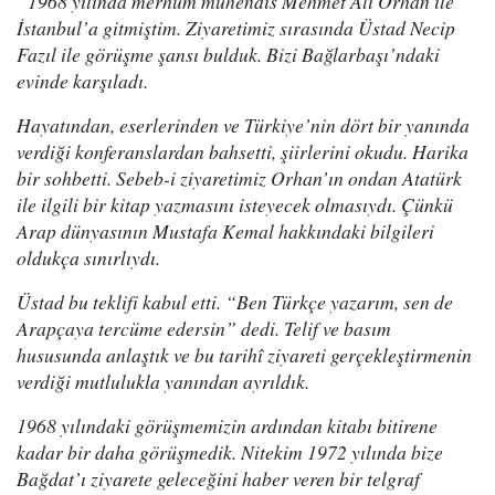
“1968 yılında merhum mühendis Mehmet Ali Orhan ile
İstanbul’a gitmiştim. Ziyaretimiz sırasında Üstad Necip
Fazıl ile görüşme şansı bulduk. Bizi Bağlarbaşı’ndaki
evinde karşıladı.
Hayatından, eserlerinden ve Türkiye’nin dört bir yanında
verdiği konferanslardan bahsetti, şiirlerini okudu. Harika
bir sohbetti. Sebeb-i ziyaretimiz Orhan’ın ondan Atatürk
ile ilgili bir kitap yazmasını isteyecek olmasıydı. Çünkü
Arap dünyasının Mustafa Kemal hakkındaki bilgileri
oldukça sınırlıydı.
Üstad bu teklifi kabul etti. “Ben Türkçe yazarım, sen de
Arapçaya tercüme edersin” dedi. Telif ve basım
hususunda anlaştık ve bu tarihî ziyareti gerçekleştirmenin
verdiği mutlulukla yanından ayrıldık.
1968 yılındaki görüşmemizin ardından kitabı bitirene
kadar bir daha görüşmedik. Nitekim 1972 yılında bize
Bağdat’ı ziyarete geleceğini haber veren bir telgraf