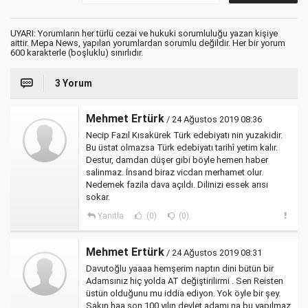
UYARI: Yorumların her türlü cezai ve hukuki sorumluluğu yazan kişiye
aittir. Mepa News, yapılan yorumlardan sorumlu değildir. Her bir yorum
600 karakterle (boşluklu) sınırlıdır.
3 Yorum
Mehmet Ertürk
/ 24 Ağustos 2019 08:36
Necip Fazıl Kısakürek Türk edebiyatı nin yuzakidir.
Bu üstat olmazsa Türk edebiyatı tarihî yetim kalır.
Destur, damdan düşer gibi böyle hemen haber
salinmaz. İnsand biraz vicdan merhamet olur.
Nedemek fazila dava açıldı. Dilinizi essek arısı
sokar.
Yanıtla
(0)
(0)
Mehmet Ertürk
/ 24 Ağustos 2019 08:31
Davutoğlu yaaaa hemşerim naptın dini bütün bir
Adamsınız hiç yolda AT değiştirilirmi . Sen Reisten
üstün olduğunu mu iddia ediyon. Yok öyle bir şey.
Sakın haa son 100 yılın devlet adamı na bu yapılmaz