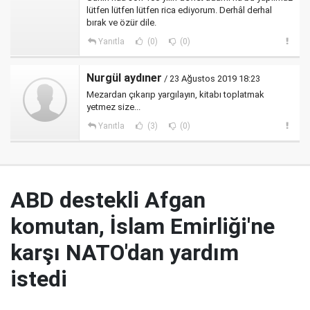
lütfen lütfen lütfen rica ediyorum. Derhâl derhal
bırak ve özür dile.
Yanıtla
(0)
(0)
Nurgül aydıner
/ 23 Ağustos 2019 18:23
Mezardan çıkarıp yargılayın, kitabı toplatmak
yetmez size...
Yanıtla
(3)
(0)
ABD destekli Afgan
komutan, İslam Emirliği'ne
karşı NATO'dan yardım
istedi