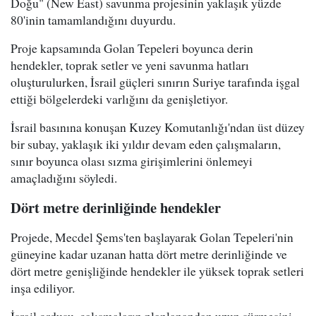
Doğu" (New East) savunma projesinin yaklaşık yüzde
80'inin tamamlandığını duyurdu.
Proje kapsamında Golan Tepeleri boyunca derin
hendekler, toprak setler ve yeni savunma hatları
oluşturulurken, İsrail güçleri sınırın Suriye tarafında işgal
ettiği bölgelerdeki varlığını da genişletiyor.
İsrail basınına konuşan Kuzey Komutanlığı'ndan üst düzey
bir subay, yaklaşık iki yıldır devam eden çalışmaların,
sınır boyunca olası sızma girişimlerini önlemeyi
amaçladığını söyledi.
Dört metre derinliğinde hendekler
Projede, Mecdel Şems'ten başlayarak Golan Tepeleri'nin
güneyine kadar uzanan hatta dört metre derinliğinde ve
dört metre genişliğinde hendekler ile yüksek toprak setleri
inşa ediliyor.
İsrail ordusu, çalışmaların planlanandan uzun sürmesini