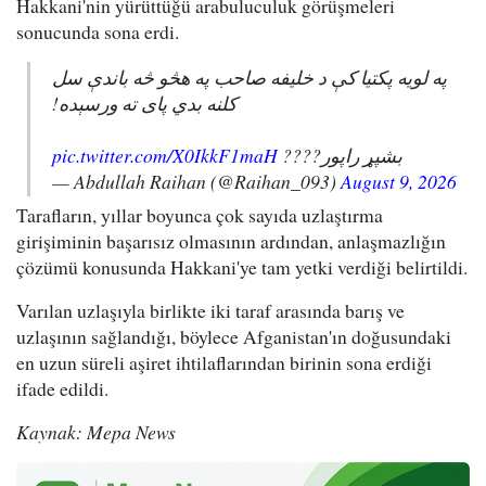
Hakkani'nin yürüttüğü arabuluculuk görüşmeleri
sonucunda sona erdi.
په لویه پکتیا کې د خلیفه صاحب په هڅو څه باندې سل
کلنه بدي پای ته ورسېده!
pic.twitter.com/X0IkkF1maH
بشپړ راپور????
— Abdullah Raihan (@Raihan_093)
August 9, 2026
Tarafların, yıllar boyunca çok sayıda uzlaştırma
girişiminin başarısız olmasının ardından, anlaşmazlığın
çözümü konusunda Hakkani'ye tam yetki verdiği belirtildi.
Varılan uzlaşıyla birlikte iki taraf arasında barış ve
uzlaşının sağlandığı, böylece Afganistan'ın doğusundaki
en uzun süreli aşiret ihtilaflarından birinin sona erdiği
ifade edildi.
Kaynak: Mepa News