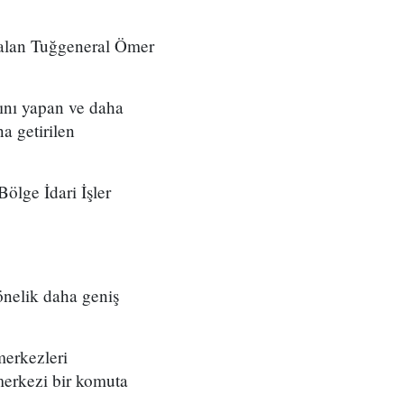
 alan Tuğgeneral Ömer
ını yapan ve daha
a getirilen
ölge İdari İşler
önelik daha geniş
merkezleri
merkezi bir komuta