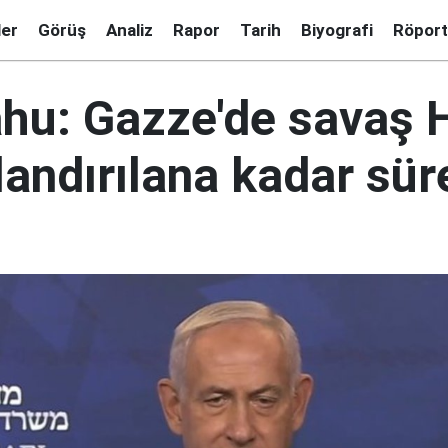
ler
Görüş
Analiz
Rapor
Tarih
Biyografi
Röport
hu: Gazze'de savaş
landırılana kadar sü