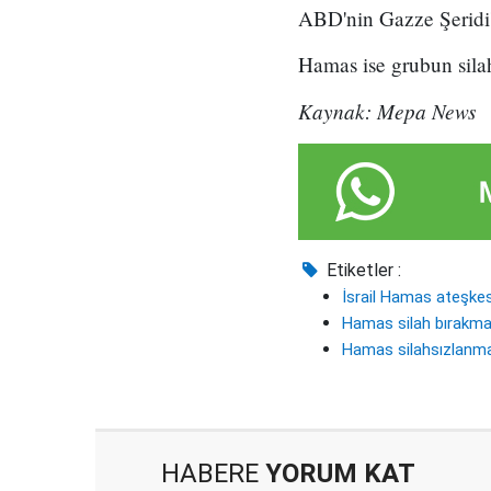
ABD'nin Gazze Şeridi'n
Hamas ise grubun silah
Kaynak: Mepa News
Etiketler :
İsrail Hamas ateşke
Hamas silah bırakm
Hamas silahsızlanm
HABERE
YORUM KAT