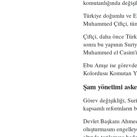
komutanlığında değişikl
Türkiye doğumlu ve Es
Muhammed Çiftçi, tüm
Çiftçi, daha önce Tür
sonra bu yapının Suri
Muhammed el Casim'in
Ebu Amşe ise görevden
Kolordusu Komutan Yar
Şam yönetimi asker
Görev değişikliği, Su
kapsamlı reformların bi
Devlet Başkanı Ahmed 
oluşturmasını engelle
altında toplamayı hedef