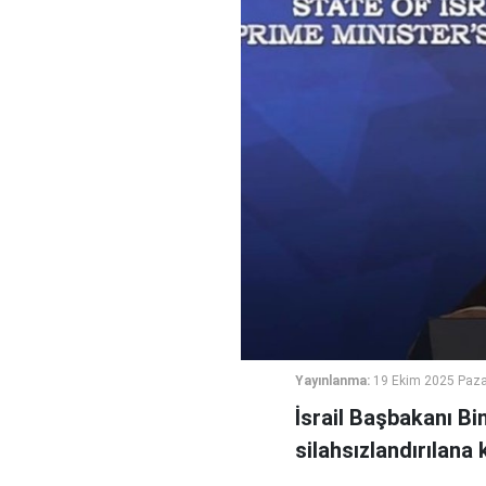
Yayınlanma:
19 Ekim 2025 Paza
İsrail Başbakanı B
silahsızlandırılana