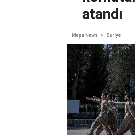
atandı
Mepa News
>
Suriye