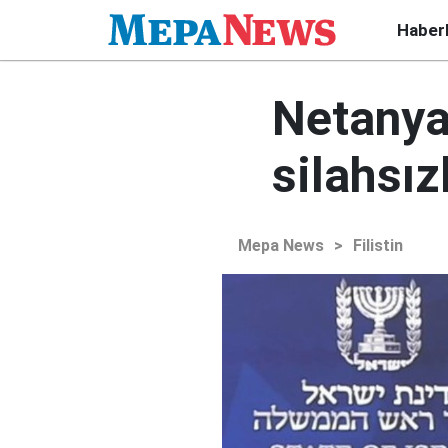
Haber
Netanya
silahsız
Mepa News
>
Filistin