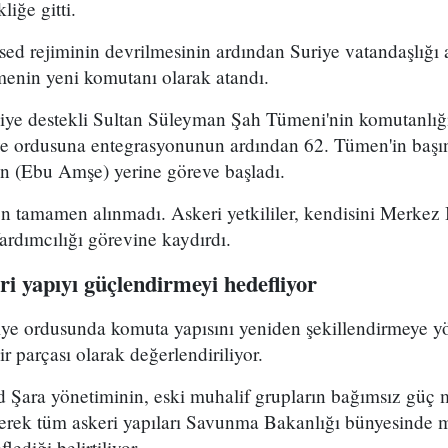
iğe gitti.
ed rejiminin devrilmesinin ardından Suriye vatandaşlığı
enin yeni komutanı olarak atandı.
kiye destekli Sultan Süleyman Şah Tümeni'nin komutanlığ
ye ordusuna entegrasyonunun ardından 62. Tümen'in başın
 (Ebu Amşe) yerine göreve başladı.
 tamamen alınmadı. Askeri yetkililer, kendisini Merkez B
dımcılığı görevine kaydırdı.
i yapıyı güçlendirmeyi hedefliyor
riye ordusunda komuta yapısını yeniden şekillendirmeye y
r parçası olarak değerlendiriliyor.
Şara yönetiminin, eski muhalif grupların bağımsız güç 
yerek tüm askeri yapıları Savunma Bakanlığı bünyesinde 
lediği belirtiliyor.