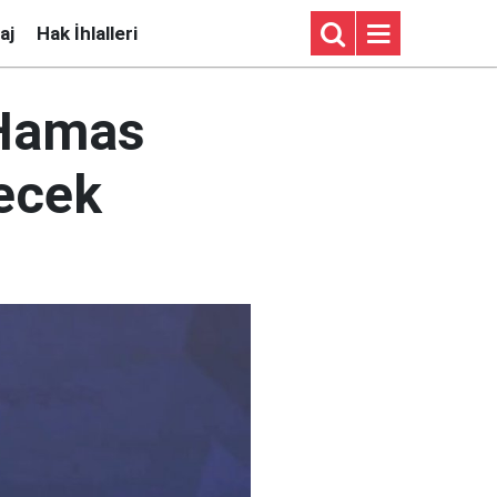
aj
Hak İhlalleri
 Hamas
recek