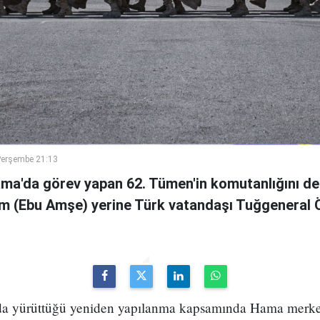
Perşembe 21:13
ama'da görev yapan 62. Tümen'in komutanlığını de
m (Ebu Amşe) yerine Türk vatandaşı Tuğgenera
uda yürüttüğü yeniden yapılanma kapsamında Hama merke