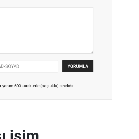
yorum 600 karakterle (boşluklu) sınırlıdır.
ı isim