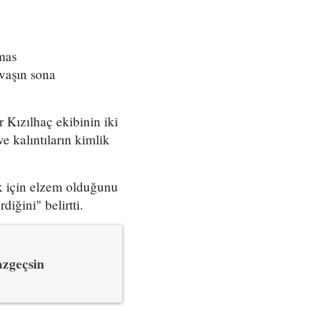
mas
avaşın sona
 Kızılhaç ekibinin iki
ve kalıntıların kimlik
k için elzem olduğunu
iğini" belirtti.
azgeçsin