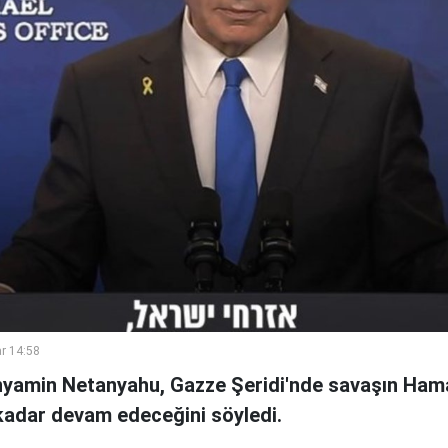
r 14:58
inyamin Netanyahu, Gazze Şeridi'nde savaşın Ham
 kadar devam edeceğini söyledi.