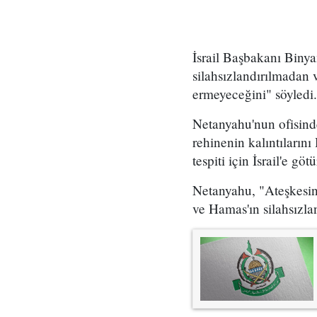
İsrail Başbakanı Bin
silahsızlandırılmadan v
ermeyeceğini" söyledi.
Netanyahu'nun ofisind
rehinenin kalıntılarını
tespiti için İsrail'e göt
Netanyahu, "Ateşkesin
ve Hamas'ın silahsızlan