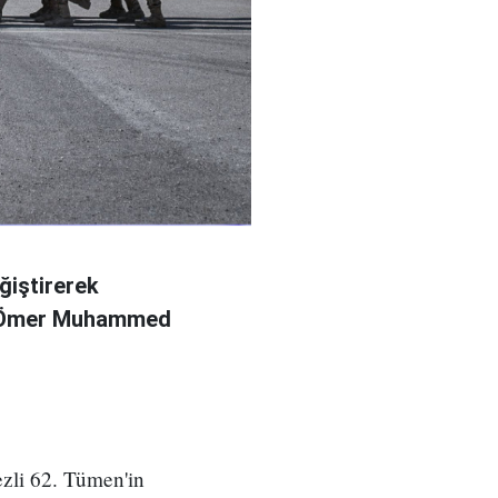
ğiştirerek
l Ömer Muhammed
zli 62. Tümen'in