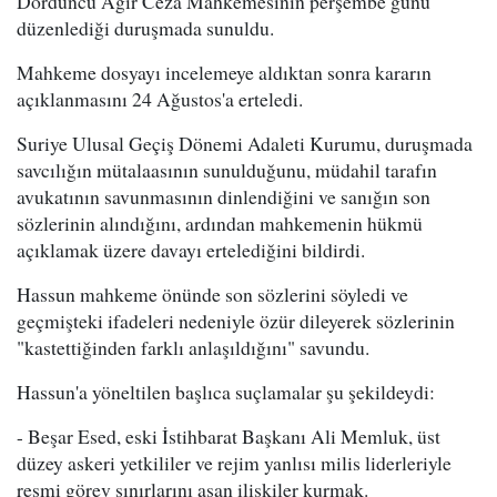
Dördüncü Ağır Ceza Mahkemesinin perşembe günü
düzenlediği duruşmada sunuldu.
Mahkeme dosyayı incelemeye aldıktan sonra kararın
açıklanmasını 24 Ağustos'a erteledi.
Suriye Ulusal Geçiş Dönemi Adaleti Kurumu, duruşmada
savcılığın mütalaasının sunulduğunu, müdahil tarafın
avukatının savunmasının dinlendiğini ve sanığın son
sözlerinin alındığını, ardından mahkemenin hükmü
açıklamak üzere davayı ertelediğini bildirdi.
Hassun mahkeme önünde son sözlerini söyledi ve
geçmişteki ifadeleri nedeniyle özür dileyerek sözlerinin
"kastettiğinden farklı anlaşıldığını" savundu.
Hassun'a yöneltilen başlıca suçlamalar şu şekildeydi:
- Beşar Esed, eski İstihbarat Başkanı Ali Memluk, üst
düzey askeri yetkililer ve rejim yanlısı milis liderleriyle
resmi görev sınırlarını aşan ilişkiler kurmak.