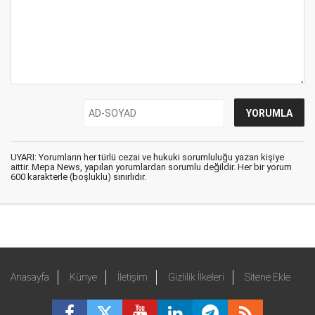
UYARI: Yorumların her türlü cezai ve hukuki sorumluluğu yazan kişiye
aittir. Mepa News, yapılan yorumlardan sorumlu değildir. Her bir yorum
600 karakterle (boşluklu) sınırlıdır.
Anasayfa
Künye
İletişim
Gizlilik İlkeleri
Sitene Ekle