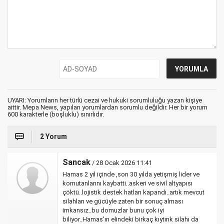
UYARI: Yorumların her türlü cezai ve hukuki sorumluluğu yazan kişiye
aittir. Mepa News, yapılan yorumlardan sorumlu değildir. Her bir yorum
600 karakterle (boşluklu) sınırlıdır.
2 Yorum
Sancak
/ 28 Ocak 2026 11:41
Hamas 2 yıl içinde ,son 30 yılda yetişmiş lider ve
komutanlarını kaybatti..askeri ve sivil altyapısı
çöktü..lojistik destek hatları kapandı..artık mevcut
silahları ve gücüyle zaten bir sonuç alması
imkansız..bu domuzlar bunu çok iyi
biliyor..Hamas'ın elindeki birkaç kıytırık silahı da