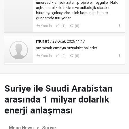
umursadıkları yok zaten..projelele meşguller..Halkı
açlık,hastalık ile fiziken ve psikolojik olarak da
bitirmeye çalışıyorlar..silah konusunu bilerek
gündemde tutuyorlar
Yanıtla
(1)
(0)
murat
/ 28 Ocak 2026 11:17
siz merak etmeyin bizimkiler halleder
Yanıtla
(0)
(0)
Suriye ile Suudi Arabistan
arasında 1 milyar dolarlık
enerji anlaşması
Mepa News
>
Suriye