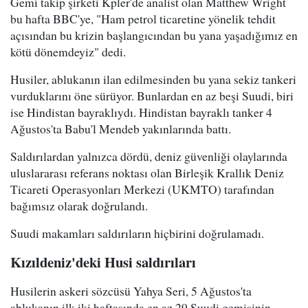
Gemi takip şirketi Kpler'de analist olan Matthew Wright
bu hafta BBC'ye, "Ham petrol ticaretine yönelik tehdit
açısından bu krizin başlangıcından bu yana yaşadığımız en
kötü dönemdeyiz" dedi.
Husiler, ablukanın ilan edilmesinden bu yana sekiz tankeri
vurduklarını öne sürüyor. Bunlardan en az beşi Suudi, biri
ise Hindistan bayraklıydı. Hindistan bayraklı tanker 4
Ağustos'ta Babu'l Mendeb yakınlarında battı.
Saldırılardan yalnızca dördü, deniz güvenliği olaylarında
uluslararası referans noktası olan Birleşik Krallık Deniz
Ticareti Operasyonları Merkezi (UKMTO) tarafından
bağımsız olarak doğrulandı.
Suudi makamları saldırıların hiçbirini doğrulamadı.
Kızıldeniz'deki Husi saldırıları
Husilerin askeri sözcüsü Yahya Seri, 5 Ağustos'ta
ablukanın ilk iki haftasında en az 29 Suudi gemisinin