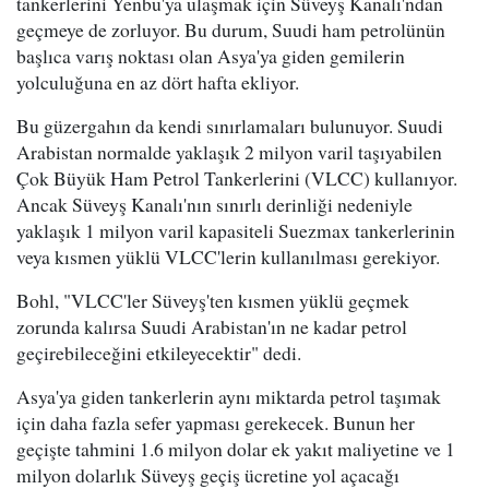
tankerlerini Yenbu'ya ulaşmak için Süveyş Kanalı'ndan
geçmeye de zorluyor. Bu durum, Suudi ham petrolünün
başlıca varış noktası olan Asya'ya giden gemilerin
yolculuğuna en az dört hafta ekliyor.
Bu güzergahın da kendi sınırlamaları bulunuyor. Suudi
Arabistan normalde yaklaşık 2 milyon varil taşıyabilen
Çok Büyük Ham Petrol Tankerlerini (VLCC) kullanıyor.
Ancak Süveyş Kanalı'nın sınırlı derinliği nedeniyle
yaklaşık 1 milyon varil kapasiteli Suezmax tankerlerinin
veya kısmen yüklü VLCC'lerin kullanılması gerekiyor.
Bohl, "VLCC'ler Süveyş'ten kısmen yüklü geçmek
zorunda kalırsa Suudi Arabistan'ın ne kadar petrol
geçirebileceğini etkileyecektir" dedi.
Asya'ya giden tankerlerin aynı miktarda petrol taşımak
için daha fazla sefer yapması gerekecek. Bunun her
geçişte tahmini 1.6 milyon dolar ek yakıt maliyetine ve 1
milyon dolarlık Süveyş geçiş ücretine yol açacağı