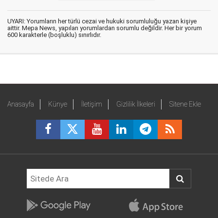
UYARI: Yorumların her türlü cezai ve hukuki sorumluluğu yazan kişiye
aittir. Mepa News, yapılan yorumlardan sorumlu değildir. Her bir yorum
600 karakterle (boşluklu) sınırlıdır.
Anasayfa
Künye
İletişim
Gizlilik İlkeleri
Sitene Ekle