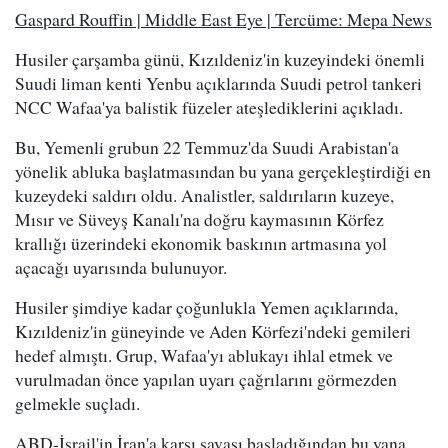
Gaspard Rouffin | Middle East Eye | Tercüme: Mepa News
Husiler çarşamba günü, Kızıldeniz'in kuzeyindeki önemli
Suudi liman kenti Yenbu açıklarında Suudi petrol tankeri
NCC Wafaa'ya balistik füzeler ateşlediklerini açıkladı.
Bu, Yemenli grubun 22 Temmuz'da Suudi Arabistan'a
yönelik abluka başlatmasından bu yana gerçekleştirdiği en
kuzeydeki saldırı oldu. Analistler, saldırıların kuzeye,
Mısır ve Süveyş Kanalı'na doğru kaymasının Körfez
krallığı üzerindeki ekonomik baskının artmasına yol
açacağı uyarısında bulunuyor.
Husiler şimdiye kadar çoğunlukla Yemen açıklarında,
Kızıldeniz'in güneyinde ve Aden Körfezi'ndeki gemileri
hedef almıştı. Grup, Wafaa'yı ablukayı ihlal etmek ve
vurulmadan önce yapılan uyarı çağrılarını görmezden
gelmekle suçladı.
ABD-İsrail'in İran'a karşı savaşı başladığından bu yana