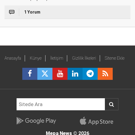
1 Yorum
Anasayfa
Künye
İletişim
Gizlilik İlkeleri
Sitene Ekle
Mepa News
© 2026