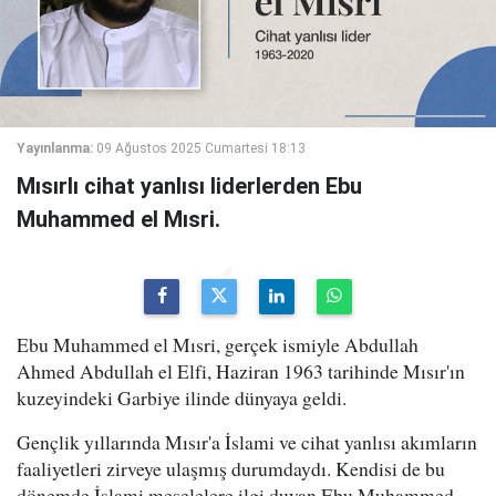
Yayınlanma:
09 Ağustos 2025 Cumartesi 18:13
Mısırlı cihat yanlısı liderlerden Ebu
Muhammed el Mısri.
Ebu Muhammed el Mısri, gerçek ismiyle Abdullah
Ahmed Abdullah el Elfi, Haziran 1963 tarihinde Mısır'ın
kuzeyindeki Garbiye ilinde dünyaya geldi.
Gençlik yıllarında Mısır'a İslami ve cihat yanlısı akımların
faaliyetleri zirveye ulaşmış durumdaydı. Kendisi de bu
dönemde İslami meselelere ilgi duyan Ebu Muhammed,