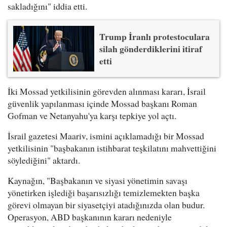
sakladığını" iddia etti.
Trump İranlı protestoculara
silah gönderdiklerini itiraf
etti
İki Mossad yetkilisinin görevden alınması kararı, İsrail
güvenlik yapılanması içinde Mossad başkanı Roman
Gofman ve Netanyahu'ya karşı tepkiye yol açtı.
İsrail gazetesi Maariv, ismini açıklamadığı bir Mossad
yetkilisinin "başbakanın istihbarat teşkilatını mahvettiğini
söylediğini" aktardı.
Kaynağın, "Başbakanın ve siyasi yönetimin savaşı
yönetirken işlediği başarısızlığı temizlemekten başka
görevi olmayan bir siyasetçiyi atadığınızda olan budur.
Operasyon, ABD başkanının kararı nedeniyle