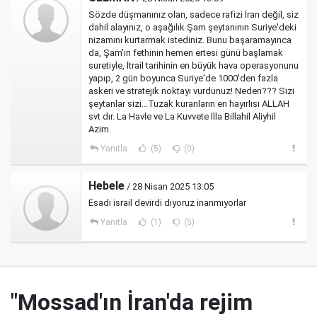
Sözde düşmanınız olan, sadece rafizi İran değil, siz
dahil alayınız, o aşağılık Şam şeytanının Suriye'deki
nizamını kurtarmak istediniz. Bunu başaramayınca
da, Şam'ın fethinin hemen ertesi günü başlamak
suretiyle, İtrail tarihinin en büyük hava operasyonunu
yapıp, 2 gün boyunca Suriye'de 1000'den fazla
askeri ve stratejik noktayı vurdunuz! Neden??? Sizi
şeytanlar sizi...Tuzak kuranların en hayırlısı ALLAH
svt dır. La Havle ve La Kuvvete İlla Billahil Aliyhil
Azim.
Yanıtla
(5)
(0)
Hebele
/ 28 Nisan 2025 13:05
Esadı israil devirdi diyoruz inanmıyorlar
Yanıtla
(1)
(5)
"Mossad'ın İran'da rejim