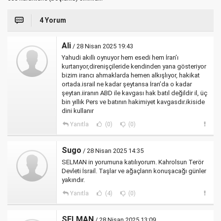
4 Yorum
Ali
/ 28 Nisan 2025 19:43
Yahudi akıllı oynuyor hem esedi hem İran’ı
kurtarıyor,direnişçileride kendinden yana gösteriyor
bizim irancı ahmaklarda hemen alkışlıyor, hakikat
ortada.israil ne kadar şeytansa İran’da o kadar
şeytan.iiranın ABD ile kavgası hak batıl değildir il, üç
bin yıllık Pers ve batının hakimiyet kavgasdır.ikiside
dini kullanır
Yanıtla
(0)
(0)
Sugo
/ 28 Nisan 2025 14:35
SELMAN in yorumuna katılıyorum. Kahrolsun Terör
Devleti İsrail. Taşlar ve ağaçların konuşacağı günler
yakındır.
Yanıtla
(4)
(0)
SELMAN
/ 28 Nisan 2025 13:09