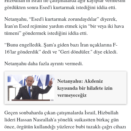
Hizbullah'ın İsrail ile çatışmalarda ağır kayıplar vermesini
gördükten sonra Esed'i kurtarmak istediğini iddia etti.
Netanyahu, “Esed'i kurtarmak zorundaydılar” diyerek,
İran'ın Esed rejimine yardım etmek için “bir veya iki hava
tümeni” göndermek istediğini iddia etti.
“Bunu engelledik. Şam'a giden bazı İran uçaklarına F-
16'lar gönderdik” dedi ve "Geri döndüler." diye ekledi.
Netanyahu daha fazla ayrıntı vermedi.
Netanyahu: Akdeniz
kıyısında bir hilafete izin
vermeyeceğiz
Geçen sonbaharda çıkan çatışmalarda İsrail, Hizbullah
lideri Hassan Nasrallah'a yönelik suikastten birkaç gün
önce, örgütün kullandığı yüzlerce bubi tuzaklı çağrı cihazı