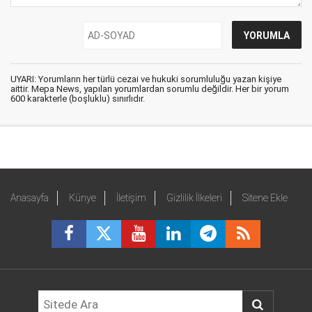
UYARI: Yorumların her türlü cezai ve hukuki sorumluluğu yazan kişiye
aittir. Mepa News, yapılan yorumlardan sorumlu değildir. Her bir yorum
600 karakterle (boşluklu) sınırlıdır.
Anasayfa
Künye
İletişim
Gizlilik İlkeleri
Sitene Ekle