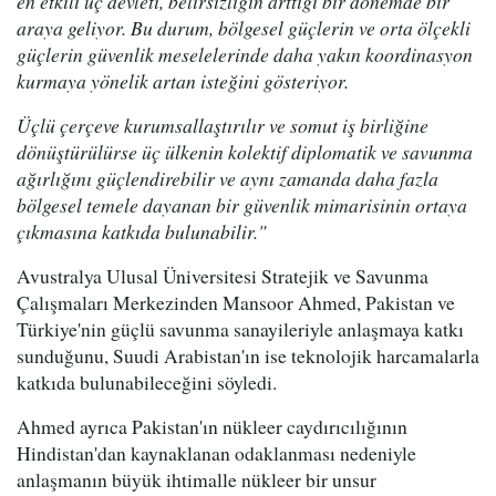
en etkili üç devleti, belirsizliğin arttığı bir dönemde bir
araya geliyor. Bu durum, bölgesel güçlerin ve orta ölçekli
güçlerin güvenlik meselelerinde daha yakın koordinasyon
kurmaya yönelik artan isteğini gösteriyor.
Üçlü çerçeve kurumsallaştırılır ve somut iş birliğine
dönüştürülürse üç ülkenin kolektif diplomatik ve savunma
ağırlığını güçlendirebilir ve aynı zamanda daha fazla
bölgesel temele dayanan bir güvenlik mimarisinin ortaya
çıkmasına katkıda bulunabilir."
Avustralya Ulusal Üniversitesi Stratejik ve Savunma
Çalışmaları Merkezinden Mansoor Ahmed, Pakistan ve
Türkiye'nin güçlü savunma sanayileriyle anlaşmaya katkı
sunduğunu, Suudi Arabistan'ın ise teknolojik harcamalarla
katkıda bulunabileceğini söyledi.
Ahmed ayrıca Pakistan'ın nükleer caydırıcılığının
Hindistan'dan kaynaklanan odaklanması nedeniyle
anlaşmanın büyük ihtimalle nükleer bir unsur