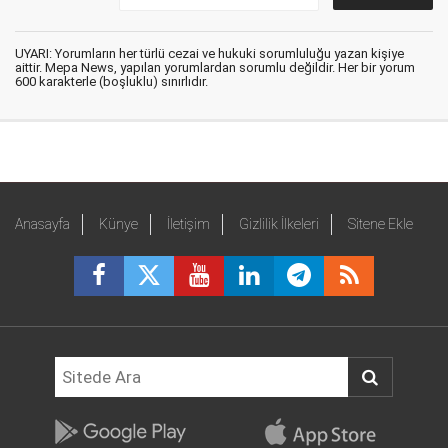
UYARI: Yorumların her türlü cezai ve hukuki sorumluluğu yazan kişiye
aittir. Mepa News, yapılan yorumlardan sorumlu değildir. Her bir yorum
600 karakterle (boşluklu) sınırlıdır.
Anasayfa
Künye
İletişim
Gizlilik İlkeleri
Sitene Ekle