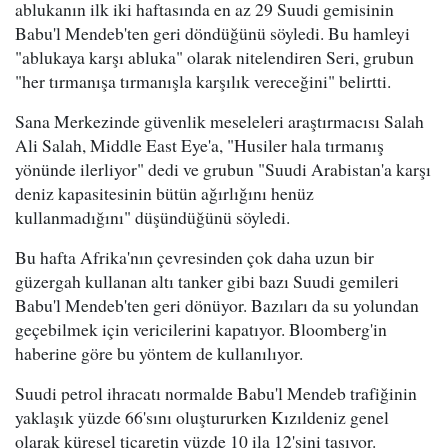
ablukanın ilk iki haftasında en az 29 Suudi gemisinin
Babu'l Mendeb'ten geri döndüğünü söyledi. Bu hamleyi
"ablukaya karşı abluka" olarak nitelendiren Seri, grubun
"her tırmanışa tırmanışla karşılık vereceğini" belirtti.
Sana Merkezinde güvenlik meseleleri araştırmacısı Salah
Ali Salah, Middle East Eye'a, "Husiler hala tırmanış
yönünde ilerliyor" dedi ve grubun "Suudi Arabistan'a karşı
deniz kapasitesinin bütün ağırlığını henüz
kullanmadığını" düşündüğünü söyledi.
Bu hafta Afrika'nın çevresinden çok daha uzun bir
güzergah kullanan altı tanker gibi bazı Suudi gemileri
Babu'l Mendeb'ten geri dönüyor. Bazıları da su yolundan
geçebilmek için vericilerini kapatıyor. Bloomberg'in
haberine göre bu yöntem de kullanılıyor.
Suudi petrol ihracatı normalde Babu'l Mendeb trafiğinin
yaklaşık yüzde 66'sını oluştururken Kızıldeniz genel
olarak küresel ticaretin yüzde 10 ila 12'sini taşıyor.