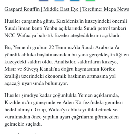
Gaspard Rouffin | Middle East Eye | Tercüme: Mepa News
Husiler çarşamba günü, Kızıldeniz'in kuzeyindeki önemli
Suudi liman kenti Yenbu açıklarında Suudi petrol tankeri
NCC Wafaa'ya balistik füzeler ateşlediklerini açıkladı.
Bu, Yemenli grubun 22 Temmuz'da Suudi Arabistan'a
yönelik abluka başlatmasından bu yana gerçekleştirdiği en
kuzeydeki saldırı oldu. Analistler, saldırıların kuzeye,
Mısır ve Süveyş Kanalı'na doğru kaymasının Körfez
krallığı üzerindeki ekonomik baskının artmasına yol
açacağı uyarısında bulunuyor.
Husiler şimdiye kadar çoğunlukla Yemen açıklarında,
Kızıldeniz'in güneyinde ve Aden Körfezi'ndeki gemileri
hedef almıştı. Grup, Wafaa'yı ablukayı ihlal etmek ve
vurulmadan önce yapılan uyarı çağrılarını görmezden
gelmekle suçladı.