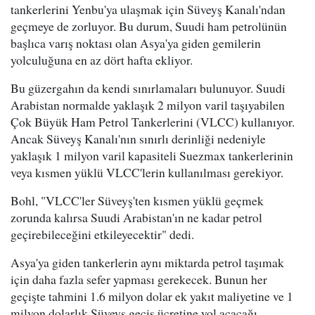
tankerlerini Yenbu'ya ulaşmak için Süveyş Kanalı'ndan
geçmeye de zorluyor. Bu durum, Suudi ham petrolünün
başlıca varış noktası olan Asya'ya giden gemilerin
yolculuğuna en az dört hafta ekliyor.
Bu güzergahın da kendi sınırlamaları bulunuyor. Suudi
Arabistan normalde yaklaşık 2 milyon varil taşıyabilen
Çok Büyük Ham Petrol Tankerlerini (VLCC) kullanıyor.
Ancak Süveyş Kanalı'nın sınırlı derinliği nedeniyle
yaklaşık 1 milyon varil kapasiteli Suezmax tankerlerinin
veya kısmen yüklü VLCC'lerin kullanılması gerekiyor.
Bohl, "VLCC'ler Süveyş'ten kısmen yüklü geçmek
zorunda kalırsa Suudi Arabistan'ın ne kadar petrol
geçirebileceğini etkileyecektir" dedi.
Asya'ya giden tankerlerin aynı miktarda petrol taşımak
için daha fazla sefer yapması gerekecek. Bunun her
geçişte tahmini 1.6 milyon dolar ek yakıt maliyetine ve 1
milyon dolarlık Süveyş geçiş ücretine yol açacağı