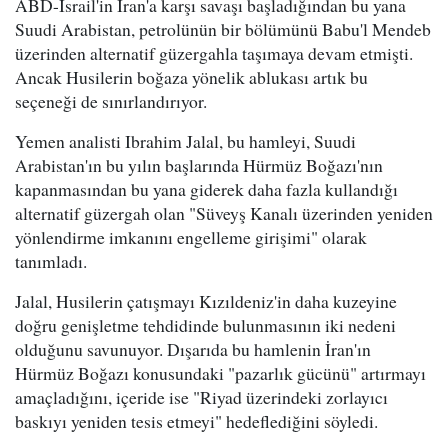
ABD-İsrail'in İran'a karşı savaşı başladığından bu yana
Suudi Arabistan, petrolünün bir bölümünü Babu'l Mendeb
üzerinden alternatif güzergahla taşımaya devam etmişti.
Ancak Husilerin boğaza yönelik ablukası artık bu
seçeneği de sınırlandırıyor.
Yemen analisti Ibrahim Jalal, bu hamleyi, Suudi
Arabistan'ın bu yılın başlarında Hürmüz Boğazı'nın
kapanmasından bu yana giderek daha fazla kullandığı
alternatif güzergah olan "Süveyş Kanalı üzerinden yeniden
yönlendirme imkanını engelleme girişimi" olarak
tanımladı.
Jalal, Husilerin çatışmayı Kızıldeniz'in daha kuzeyine
doğru genişletme tehdidinde bulunmasının iki nedeni
olduğunu savunuyor. Dışarıda bu hamlenin İran'ın
Hürmüz Boğazı konusundaki "pazarlık gücünü" artırmayı
amaçladığını, içeride ise "Riyad üzerindeki zorlayıcı
baskıyı yeniden tesis etmeyi" hedeflediğini söyledi.