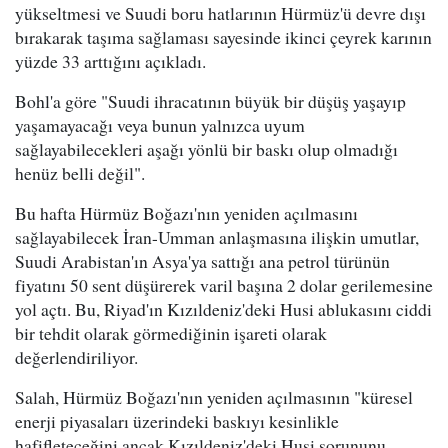
yükseltmesi ve Suudi boru hatlarının Hürmüz'ü devre dışı
bırakarak taşıma sağlaması sayesinde ikinci çeyrek karının
yüzde 33 arttığını açıkladı.
Bohl'a göre "Suudi ihracatının büyük bir düşüş yaşayıp
yaşamayacağı veya bunun yalnızca uyum
sağlayabilecekleri aşağı yönlü bir baskı olup olmadığı
henüz belli değil".
Bu hafta Hürmüz Boğazı'nın yeniden açılmasını
sağlayabilecek İran-Umman anlaşmasına ilişkin umutlar,
Suudi Arabistan'ın Asya'ya sattığı ana petrol türünün
fiyatını 50 sent düşürerek varil başına 2 dolar gerilemesine
yol açtı. Bu, Riyad'ın Kızıldeniz'deki Husi ablukasını ciddi
bir tehdit olarak görmediğinin işareti olarak
değerlendiriliyor.
Salah, Hürmüz Boğazı'nın yeniden açılmasının "küresel
enerji piyasaları üzerindeki baskıyı kesinlikle
hafifleteceğini ancak Kızıldeniz'deki Husi sorununu