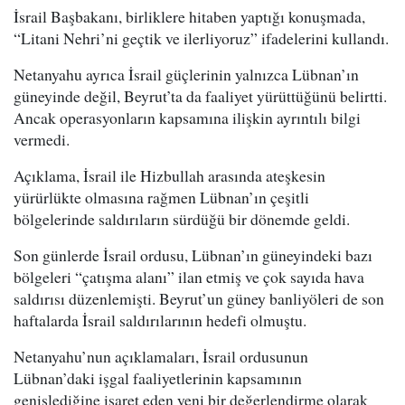
İsrail Başbakanı, birliklere hitaben yaptığı konuşmada,
“Litani Nehri’ni geçtik ve ilerliyoruz” ifadelerini kullandı.
Netanyahu ayrıca İsrail güçlerinin yalnızca Lübnan’ın
güneyinde değil, Beyrut’ta da faaliyet yürüttüğünü belirtti.
Ancak operasyonların kapsamına ilişkin ayrıntılı bilgi
vermedi.
Açıklama, İsrail ile Hizbullah arasında ateşkesin
yürürlükte olmasına rağmen Lübnan’ın çeşitli
bölgelerinde saldırıların sürdüğü bir dönemde geldi.
Son günlerde İsrail ordusu, Lübnan’ın güneyindeki bazı
bölgeleri “çatışma alanı” ilan etmiş ve çok sayıda hava
saldırısı düzenlemişti. Beyrut’un güney banliyöleri de son
haftalarda İsrail saldırılarının hedefi olmuştu.
Netanyahu’nun açıklamaları, İsrail ordusunun
Lübnan’daki işgal faaliyetlerinin kapsamının
genişlediğine işaret eden yeni bir değerlendirme olarak