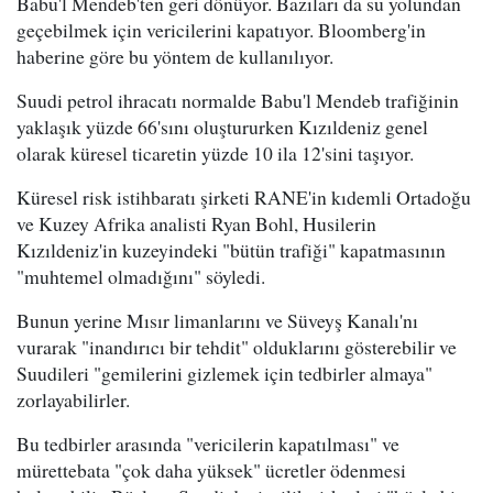
Babu'l Mendeb'ten geri dönüyor. Bazıları da su yolundan
geçebilmek için vericilerini kapatıyor. Bloomberg'in
haberine göre bu yöntem de kullanılıyor.
Suudi petrol ihracatı normalde Babu'l Mendeb trafiğinin
yaklaşık yüzde 66'sını oluştururken Kızıldeniz genel
olarak küresel ticaretin yüzde 10 ila 12'sini taşıyor.
Küresel risk istihbaratı şirketi RANE'in kıdemli Ortadoğu
ve Kuzey Afrika analisti Ryan Bohl, Husilerin
Kızıldeniz'in kuzeyindeki "bütün trafiği" kapatmasının
"muhtemel olmadığını" söyledi.
Bunun yerine Mısır limanlarını ve Süveyş Kanalı'nı
vurarak "inandırıcı bir tehdit" olduklarını gösterebilir ve
Suudileri "gemilerini gizlemek için tedbirler almaya"
zorlayabilirler.
Bu tedbirler arasında "vericilerin kapatılması" ve
mürettebata "çok daha yüksek" ücretler ödenmesi