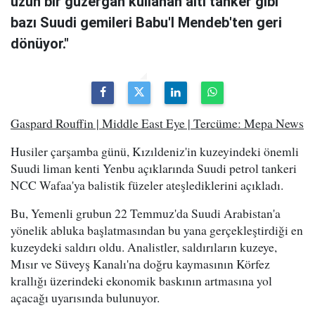
uzun bir güzergah kullanan altı tanker gibi
bazı Suudi gemileri Babu'l Mendeb'ten geri
dönüyor."
Gaspard Rouffin | Middle East Eye | Tercüme: Mepa News
Husiler çarşamba günü, Kızıldeniz'in kuzeyindeki önemli
Suudi liman kenti Yenbu açıklarında Suudi petrol tankeri
NCC Wafaa'ya balistik füzeler ateşlediklerini açıkladı.
Bu, Yemenli grubun 22 Temmuz'da Suudi Arabistan'a
yönelik abluka başlatmasından bu yana gerçekleştirdiği en
kuzeydeki saldırı oldu. Analistler, saldırıların kuzeye,
Mısır ve Süveyş Kanalı'na doğru kaymasının Körfez
krallığı üzerindeki ekonomik baskının artmasına yol
açacağı uyarısında bulunuyor.