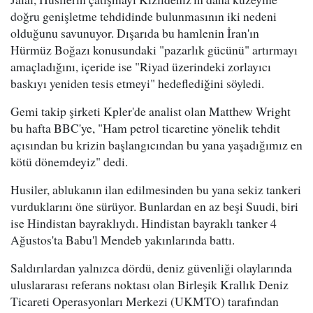
doğru genişletme tehdidinde bulunmasının iki nedeni
olduğunu savunuyor. Dışarıda bu hamlenin İran'ın
Hürmüz Boğazı konusundaki "pazarlık gücünü" artırmayı
amaçladığını, içeride ise "Riyad üzerindeki zorlayıcı
baskıyı yeniden tesis etmeyi" hedeflediğini söyledi.
Gemi takip şirketi Kpler'de analist olan Matthew Wright
bu hafta BBC'ye, "Ham petrol ticaretine yönelik tehdit
açısından bu krizin başlangıcından bu yana yaşadığımız en
kötü dönemdeyiz" dedi.
Husiler, ablukanın ilan edilmesinden bu yana sekiz tankeri
vurduklarını öne sürüyor. Bunlardan en az beşi Suudi, biri
ise Hindistan bayraklıydı. Hindistan bayraklı tanker 4
Ağustos'ta Babu'l Mendeb yakınlarında battı.
Saldırılardan yalnızca dördü, deniz güvenliği olaylarında
uluslararası referans noktası olan Birleşik Krallık Deniz
Ticareti Operasyonları Merkezi (UKMTO) tarafından