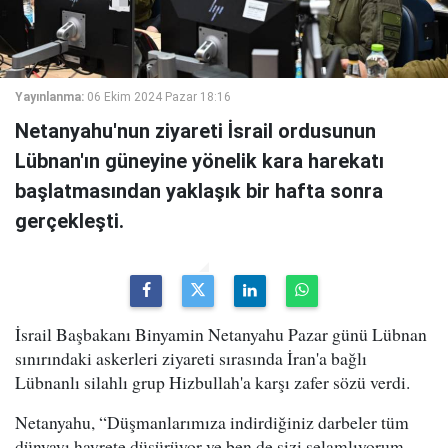
Yayınlanma:
06 Ekim 2024 Pazar 18:16
Netanyahu'nun ziyareti İsrail ordusunun
Lübnan'ın güneyine yönelik kara harekatı
başlatmasından yaklaşık bir hafta sonra
gerçekleşti.
İsrail Başbakanı Binyamin Netanyahu Pazar günü Lübnan
sınırındaki askerleri ziyareti sırasında İran'a bağlı
Lübnanlı silahlı grup Hizbullah'a karşı zafer sözü verdi.
Netanyahu, “Düşmanlarımıza indirdiğiniz darbeler tüm
dünyayı hayrete düşürüyor ve ben de sizi selamlıyorum...