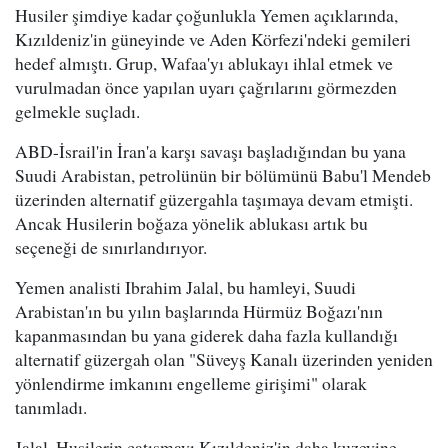
Husiler şimdiye kadar çoğunlukla Yemen açıklarında,
Kızıldeniz'in güneyinde ve Aden Körfezi'ndeki gemileri
hedef almıştı. Grup, Wafaa'yı ablukayı ihlal etmek ve
vurulmadan önce yapılan uyarı çağrılarını görmezden
gelmekle suçladı.
ABD-İsrail'in İran'a karşı savaşı başladığından bu yana
Suudi Arabistan, petrolünün bir bölümünü Babu'l Mendeb
üzerinden alternatif güzergahla taşımaya devam etmişti.
Ancak Husilerin boğaza yönelik ablukası artık bu
seçeneği de sınırlandırıyor.
Yemen analisti Ibrahim Jalal, bu hamleyi, Suudi
Arabistan'ın bu yılın başlarında Hürmüz Boğazı'nın
kapanmasından bu yana giderek daha fazla kullandığı
alternatif güzergah olan "Süveyş Kanalı üzerinden yeniden
yönlendirme imkanını engelleme girişimi" olarak
tanımladı.
Jalal, Husilerin çatışmayı Kızıldeniz'in daha kuzeyine