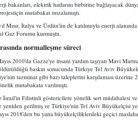
rji bakanları, elektrik hatlarını birbirine bağlayacak dün
 projesiiçin mutabakat imzalamıştı.
l Mısır, İtalya ve Ürdün'ün de katılımıyla enerji alanında 
ğal Gaz Forumu kurmuştu.
 arasında normalleşme süreci
 Mayıs 2010'da Gazze'ye insani yardım taşıyan Mavi Marma
öldürüldüğü baskın sonucunda Türkiye Tel Aviv Büyükel
kiye'nin tazminat gibi bazı taleplerini karşılaması üzerine 2
önelik mutabakata varılmıştı.
 İsrail'in Filistinli göstericilere yönelik sert müdahalesi v
e yeniden gerilmiş ve Türkiye'nin Tel Aviv Büyükelçisi yen
 Mayıs 2018'den bu yana büyükelçiliklerdeki geçici maslah