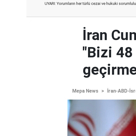
UYARI: Yorumların her türlü cezai ve hukuki sorumlulu
İran Cu
"Bizi 48
geçirmey
Mepa News
>
İran-ABD-İsr