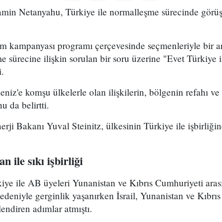
amin Netanyahu, Türkiye ile normalleşme sürecinde görü
m kampanyası programı çerçevesinde seçmenleriyle bir a
e sürecine ilişkin sorulan bir soru üzerine "Evet Türkiye 
i.
z'e komşu ülkelerle olan ilişkilerin, bölgenin refahı ve
 da belirtti.
erji Bakanı Yuval Steinitz, ülkesinin Türkiye ile işbirliğ
 ile sıkı işbirliği
ye ile AB üyeleri Yunanistan ve Kıbrıs Cumhuriyeti aras
nedeniyle gerginlik yaşanırken İsrail, Yunanistan ve Kıbrı
çlendiren adımlar atmıştı.