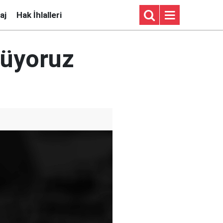
aj
Hak İhlalleri
şüyoruz