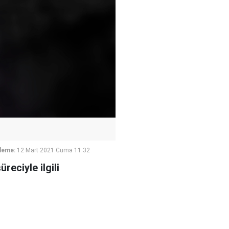
leme:
12 Mart 2021 Cuma 11:32
reciyle ilgili