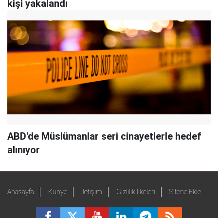
kişi yakalandı
ABD'de Müslümanlar seri cinayetlerle hedef
alınıyor
Anasayfa
Künye
İletişim
Gizlilik İlkeleri
Sitene Ekle