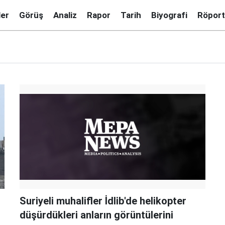
ler
Görüş
Analiz
Rapor
Tarih
Biyografi
Röport
Suriyeli muhalifler İdlib'de helikopter
düşürdükleri anların görüntülerini