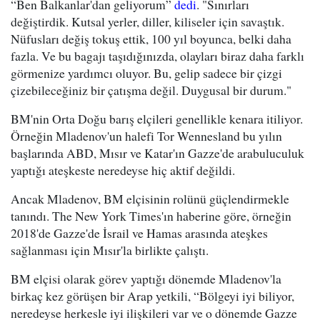
“Ben Balkanlar'dan geliyorum”
dedi
. "Sınırları
değiştirdik. Kutsal yerler, diller, kiliseler için savaştık.
Nüfusları değiş tokuş ettik, 100 yıl boyunca, belki daha
fazla. Ve bu bagajı taşıdığınızda, olayları biraz daha farklı
görmenize yardımcı oluyor. Bu, gelip sadece bir çizgi
çizebileceğiniz bir çatışma değil. Duygusal bir durum."
BM'nin Orta Doğu barış elçileri genellikle kenara itiliyor.
Örneğin Mladenov'un halefi Tor Wennesland bu yılın
başlarında ABD, Mısır ve Katar'ın Gazze'de arabuluculuk
yaptığı ateşkeste neredeyse hiç aktif değildi.
Ancak Mladenov, BM elçisinin rolünü güçlendirmekle
tanındı. The New York Times'ın haberine göre, örneğin
2018'de Gazze'de İsrail ve Hamas arasında ateşkes
sağlanması için Mısır'la birlikte çalıştı.
BM elçisi olarak görev yaptığı dönemde Mladenov'la
birkaç kez görüşen bir Arap yetkili, “Bölgeyi iyi biliyor,
neredeyse herkesle iyi ilişkileri var ve o dönemde Gazze