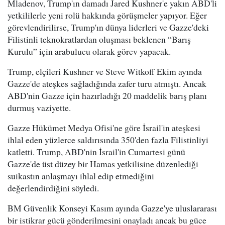
Mladenov, Trump'ın damadı Jared Kushner'e yakın ABD'li
yetkililerle yeni rolü hakkında görüşmeler yapıyor. Eğer
görevlendirilirse, Trump'ın dünya liderleri ve Gazze'deki
Filistinli teknokratlardan oluşması beklenen “Barış
Kurulu” için arabulucu olarak görev yapacak.
Trump, elçileri Kushner ve Steve Witkoff Ekim ayında
Gazze'de ateşkes sağladığında zafer turu atmıştı. Ancak
ABD'nin Gazze için hazırladığı 20 maddelik barış planı
durmuş vaziyette.
Gazze Hükümet Medya Ofisi'ne göre İsrail'in ateşkesi
ihlal eden yüzlerce saldırısında 350'den fazla Filistinliyi
katletti. Trump, ABD'nin İsrail'in Cumartesi günü
Gazze'de üst düzey bir Hamas yetkilisine düzenlediği
suikastın anlaşmayı ihlal edip etmediğini
değerlendirdiğini söyledi.
BM Güvenlik Konseyi Kasım ayında Gazze'ye uluslararası
bir istikrar gücü gönderilmesini onayladı ancak bu güce