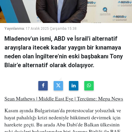
Yayınlanma:
17 Aralık 2025 Çarşamba 15:38
Mladenov'un ismi, ABD ve İsrail'i alternatif
arayışlara itecek kadar yaygın bir kınamaya
neden olan İngiltere'nin eski başbakanı Tony
Blair'e alternatif olarak dolaşıyor.
Sean Mathews | Middle East Eye | Tercüme: Mepa News
Kasım ayında Bulgaristan'da protestocular yolsuzluk ve
hayat pahalılığı krizi nedeniyle hükümeti devirmek için
harekete geçti. Bu arada Abu Dabi'de Balkan ülkesinin
eski dışişleri bakanlarından biri Avrupa Birliği ile BAE