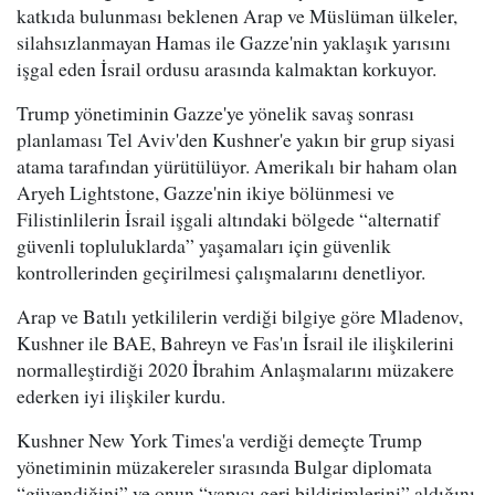
katkıda bulunması beklenen Arap ve Müslüman ülkeler,
silahsızlanmayan Hamas ile Gazze'nin yaklaşık yarısını
işgal eden İsrail ordusu arasında kalmaktan korkuyor.
Trump yönetiminin Gazze'ye yönelik savaş sonrası
planlaması Tel Aviv'den Kushner'e yakın bir grup siyasi
atama tarafından yürütülüyor. Amerikalı bir haham olan
Aryeh Lightstone, Gazze'nin ikiye bölünmesi ve
Filistinlilerin İsrail işgali altındaki bölgede “alternatif
güvenli topluluklarda” yaşamaları için güvenlik
kontrollerinden geçirilmesi çalışmalarını denetliyor.
Arap ve Batılı yetkililerin verdiği bilgiye göre Mladenov,
Kushner ile BAE, Bahreyn ve Fas'ın İsrail ile ilişkilerini
normalleştirdiği 2020 İbrahim Anlaşmalarını müzakere
ederken iyi ilişkiler kurdu.
Kushner New York Times'a verdiği demeçte Trump
yönetiminin müzakereler sırasında Bulgar diplomata
“güvendiğini” ve onun “yapıcı geri bildirimlerini” aldığını