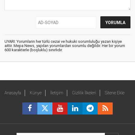
UYARI: Yorumların her türlü cezai ve hukuki sorumluluğu yazan kişiye
aittir. Mepa News, yapılan yorumlardan sorumlu değildir. Her bir yorum
600 karakterle (boşluklu) sınırlıdır.
Anasayfa
Künye
İletişim
Gizlilik İlkeleri
Sitene Ekle