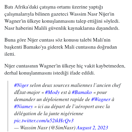
Batı Afrika'daki çatışma ortamı üzerine yaptığı
çalışmalarıyla bilinen gazeteci Wassim Nasr Nijer'in
Wagner'in ülkeye konuşlanmasını talep ettiğini söyledi.
Nasr haberini Malili güvenlik kaynaklarına dayandırdı.
Buna göre Nijer cuntası söz konusu talebi Mali'nin
başkenti Bamako'ya giderek Mali cuntasına doğrudan
iletti.
Nijer cuntasının Wagner'in ülkeye hiç vakit kaybetmeden,
derhal konuşlanmasını istediği ifade edildi.
#Niger
selon deux sources maliennes l’ancien chef
dÉtat-major «
#Mody
est à
#Bamako
« pour
demander un déploiement rapide de
#Wagner
à
#Niamey
» ici au départ de l’aéroport avec la
délégation de la junte nigérienne
pic.twitter.com/u52tkHcQv3
— Wassim Nasr (@SimNasr)
August 2, 2023