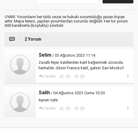
UYARI: Yorumların her türlü cezai ve hukuki sorumluluğu yazan kişiye
aittir. Mepa News, yapılan yorumlardan sorumlu değildir. Her bir yorum
600 karakterle (boşluklu) sınırlıdır.
2 Yorum
Selim
/ 03 Ağustos 2023 11:14
Zavallı Nijer, katillerden katil beğenmek zorunda
herhalde. Gitsin Fransız katil, gelsin Sarı Moskof
Yanıtla
(0)
(0)
Salih
/ 04 Ağustos 2023 Cuma 10:20
Aynen öyle
Yanıtla
(0)
(0)