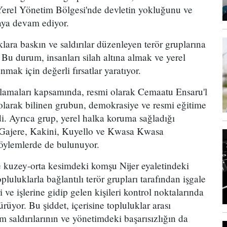
Yerel Yönetim Bölgesi'nde devletin yokluğunu ve
aya devam ediyor.
lara baskın ve saldırılar düzenleyen terör gruplarına
 Bu durum, insanları silah altına almak ve yerel
nmak için değerli fırsatlar yaratıyor.
amaları kapsamında, resmi olarak Cemaatu Ensaru'l
olarak bilinen grubun, demokrasiye ve resmi eğitime
ldi. Ayrıca grup, yerel halka koruma sağladığı
Gajere, Kakini, Kuyello ve Kwasa Kwasa
söylemlerde de bulunuyor.
 kuzey-orta kesimdeki komşu Nijer eyaletindeki
opluluklarla bağlantılı terör grupları tarafından işgale
 ve işlerine gidip gelen kişileri kontrol noktalarında
rüyor. Bu şiddet, içerisine topluluklar arası
am saldırılarının ve yönetimdeki başarısızlığın da