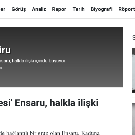
ler
Görüş
Analiz
Rapor
Tarih
Biyografi
Röport
iru
nsaru, halkla ilişki içinde büyüyor
 >
esi' Ensaru, halkla ilişki
de bağlantılı bir grup olan Ensaru, Kaduna