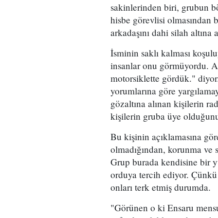
sakinlerinden biri, grubun b
hisbe görevlisi olmasından b
arkadaşını dahi silah altına a
İsminin saklı kalması koşul
insanlar onu görmüyordu. Ar
motorsiklette gördük." diyo
yorumlarına göre yargılamay
gözaltına alınan kişilerin ra
kişilerin gruba üye olduğunu
Bu kişinin açıklamasına göre
olmadığından, korunma ve sa
Grup burada kendisine bir y
orduya tercih ediyor. Çünkü
onları terk etmiş durumda.
"Görünen o ki Ensaru mensub