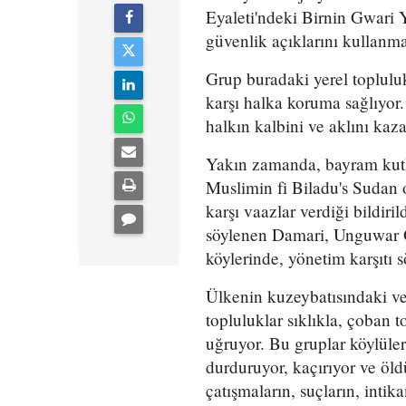
Eyaleti'ndeki Birnin Gwari 
güvenlik açıklarını kullanm
Grup buradaki yerel topluluk
karşı halka koruma sağlıyor.
halkın kalbini ve aklını kaza
Yakın zamanda, bayram kutl
Muslimin fi Biladu's Sudan 
karşı vaazlar verdiği bildiri
söylenen Damari, Unguwar 
köylerinde, yönetim karşıtı 
Ülkenin kuzeybatısındaki ve
topluluklar sıklıkla, çoban t
uğruyor. Bu gruplar köylüleri
durduruyor, kaçırıyor ve öldü
çatışmaların, suçların, intik