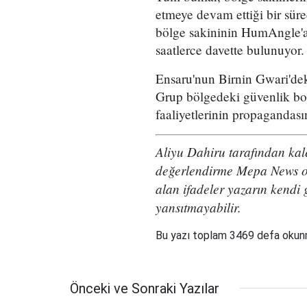
etmeye devam ettiği bir süre
bölge sakininin HumAngle'a
saatlerce davette bulunuyor
Ensaru'nun Birnin Gwari'deki 
Grup bölgedeki güvenlik boş
faaliyetlerinin propagandas
Aliyu Dahiru tarafından k
değerlendirme Mepa News oku
alan ifadeler yazarın kendi 
yansıtmayabilir.
Bu yazı toplam 3469 defa oku
Önceki ve Sonraki Yazılar