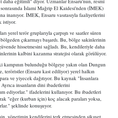
hut daha eğitimli" diyor. Uzmanlar Ensaru'nun, resmi
e sonrasında İslami Mağrip El Kaidesi'nden (İMEK)
ına inanıyor. İMEK, Ensaru vasıtasıyla faaliyetlerini
 istiyor.
rı yerel terör gruplarıyla çarpıştı ve saatler süren
 bölgeden çıkarmayı başardı. Bu, bölge sakinlerinin
güvende hissetmesini sağladı. Bu, kendileriyle daha
lerinin kalbini kazanma stratejisi olarak görülüyor.
eki kampının bulunduğu bölgeye yakın olan Dungun
 teröristler (Ensaru kast ediliyor) yerel halkın
para ve yiyecek dağıtıyor. Bu kaynak "İnsanlara
 Ayrıca insanların dini ibadetlerini
m ediyorlar." ifadelerini kullanıyor. Bu ibadetleri
ak "eğer (kurban için) koç alacak paraları yoksa,
rlar." şeklinde konuşuyor.
in, yönetimin kendilerini terk etmesinden şikayet