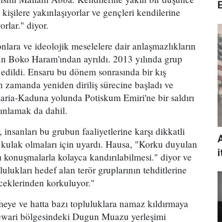
kişilere yakınlaşıyorlar ve gençleri kendilerine
orlar." diyor.
nlara ve ideolojik meselelere dair anlaşmazlıkların
n Boko Haram'ından ayrıldı. 2013 yılında grup
n edildi. Ensaru bu dönem sonrasında bir kış
 zamanda yeniden diriliş sürecine başladı ve
, Zaria-Kaduna yolunda Potiskum Emiri'ne bir saldırı
ınlamak da dahil.
 insanları bu grubun faaliyetlerine karşı dikkatli
 kulak olmaları için uyardı. Hausa, "Korku duyulan
i
lı konuşmalarla kolayca kandırılabilmesi." diyor ve
ulukları hedef alan terör gruplarının tehditlerine
eceklerinden korkuluyor."
eye ve hatta bazı topluluklara namaz kıldırmaya
Gwari bölgesindeki Dugun Muazu yerleşimi