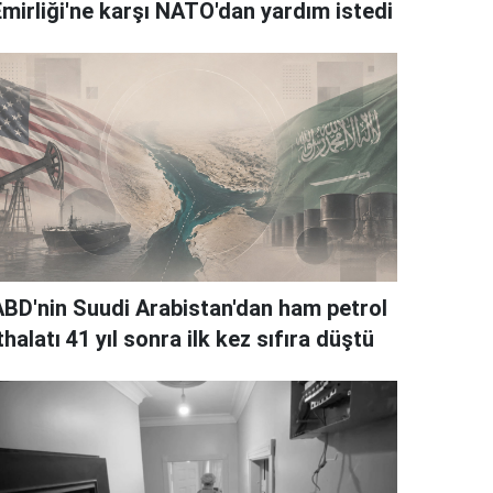
Emirliği'ne karşı NATO'dan yardım istedi
ABD'nin Suudi Arabistan'dan ham petrol
thalatı 41 yıl sonra ilk kez sıfıra düştü