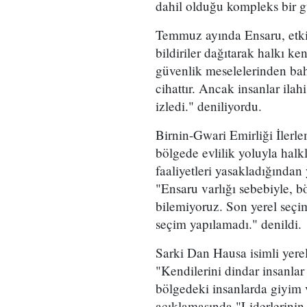
dahil olduğu kompleks bir gü
Temmuz ayında Ensaru, etki 
bildiriler dağıtarak halkı ke
güvenlik meselelerinden bahs
cihattır. Ancak insanlar ilah
izledi." deniliyordu.
Birnin-Gwari Emirliği İlerle
bölgede evlilik yoluyla halkl
faaliyetleri yasakladığından
"Ensaru varlığı sebebiyle, b
bilemiyoruz. Son yerel seçim
seçim yapılamadı." denildi.
Sarki Dan Hausa isimli yere
"Kendilerini dindar insanlar 
bölgedeki insanlarda giyim v
açıklamasında "Liderlerinin