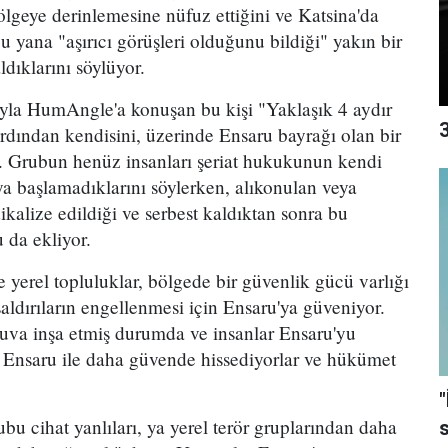
ölgeye derinlemesine nüfuz ettiğini ve Katsina'da
u yana "aşırıcı görüşleri olduğunu bildiği" yakın bir
ldıklarını söylüyor.
uyla HumAngle'a konuşan bu kişi "Yaklaşık 4 aydır
3
dından kendisini, üzerinde Ensaru bayrağı olan bir
r. Grubun henüz insanları şeriat hukukunun kendi
a başlamadıklarını söylerken, alıkonulan veya
dikalize edildiği ve serbest kaldıktan sonra bu
 da ekliyor.
 yerel topluluklar, bölgede bir güvenlik gücü varlığı
ldırıların engellenmesi için Ensaru'ya güveniyor.
uva inşa etmiş durumda ve insanlar Ensaru'yu
 Ensaru ile daha güvende hissediyorlar ve hükümet
"
u cihat yanlıları, ya yerel terör gruplarından daha
s