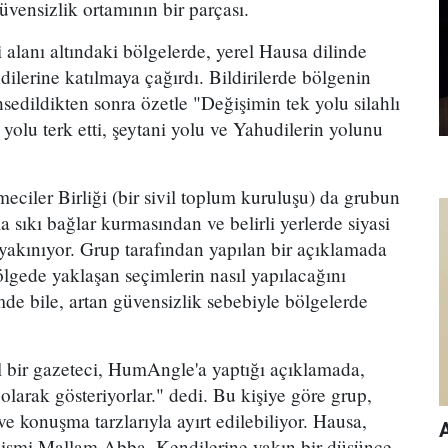
vensizlik ortamının bir parçası.
alanı altındaki bölgelerde, yerel Hausa dilinde
ndilerine katılmaya çağırdı. Bildirilerde bölgenin
edildikten sonra özetle "Değişimin tek yolu silahlı
i yolu terk etti, şeytani yolu ve Yahudilerin yolunu
meciler Birliği (bir sivil toplum kuruluşu) da grubun
a sıkı bağlar kurmasından ve belirli yerlerde siyasi
 yakınıyor. Grup tarafından yapılan bir açıklamada
ölgede yaklaşan seçimlerin nasıl yapılacağını
de bile, artan güvensizlik sebebiyle bölgelerde
l bir gazeteci, HumAngle'a yaptığı açıklamada,
olarak gösteriyorlar." dedi. Bu kişiye göre grup,
e konuşma tarzlarıyla ayırt edilebiliyor. Hausa,
 ismi Mallam Abba. Kendilerine yakın bir düşünce