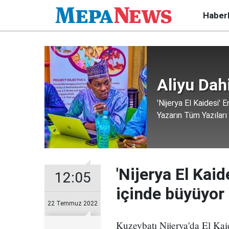
Haber
Aliyu Dah
'Nijerya El Kaidesi' E
Yazarın Tüm Yazıları
'Nijerya El Kaid
12:05
içinde büyüyor
22 Temmuz 2022
Kuzeybatı Nijerya'da El Kai