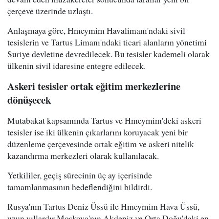
çerçeve üzerinde uzlaştı.
Anlaşmaya göre, Hmeymim Havalimanı'ndaki sivil
tesislerin ve Tartus Limanı'ndaki ticari alanların yönetimi
Suriye devletine devredilecek. Bu tesisler kademeli olarak
ülkenin sivil idaresine entegre edilecek.
Askeri tesisler ortak eğitim merkezlerine
dönüşecek
Mutabakat kapsamında Tartus ve Hmeymim'deki askeri
tesisler ise iki ülkenin çıkarlarını koruyacak yeni bir
düzenleme çerçevesinde ortak eğitim ve askeri nitelik
kazandırma merkezleri olarak kullanılacak.
Yetkililer, geçiş sürecinin üç ay içerisinde
tamamlanmasının hedeflendiğini bildirdi.
Rusya'nın Tartus Deniz Üssü ile Hmeymim Hava Üssü,
uzun yıllardır Moskova'nın Akdeniz ve Orta Doğu'daki en