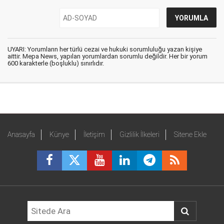
UYARI: Yorumların her türlü cezai ve hukuki sorumluluğu yazan kişiye
aittir. Mepa News, yapılan yorumlardan sorumlu değildir. Her bir yorum
600 karakterle (boşluklu) sınırlıdır.
Anasayfa
Künye
İletişim
Gizlilik İlkeleri
Sitene Ekle