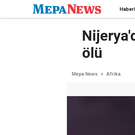
Haber
Nijerya'
ölü
Mepa News
>
Afrika