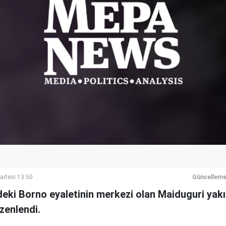
artesi 13:50
Güncelleme
deki Borno eyaletinin merkezi olan Maiduguri yak
üzenlendi.