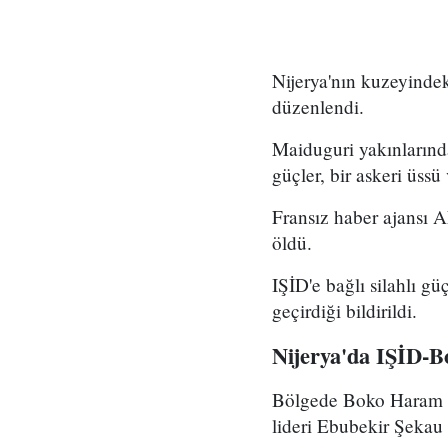
Nijerya'nın kuzeyindek
düzenlendi.
Maiduguri yakınlarınd
güçler, bir askeri üssü
Fransız haber ajansı A
öldü.
IŞİD'e bağlı silahlı g
geçirdiği bildirildi.
Nijerya'da IŞİD-
Bölgede Boko Haram y
lideri Ebubekir Şekau 