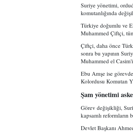
Suriye yönetimi, ord
komutanlığında değişikl
Türkiye doğumlu ve Es
Muhammed Çiftçi, tüm
Çiftçi, daha önce Tür
sonra bu yapının Suri
Muhammed el Casim'in
Ebu Amşe ise görevden
Kolordusu Komutan Yar
Şam yönetimi asker
Görev değişikliği, Su
kapsamlı reformların bi
Devlet Başkanı Ahmed 