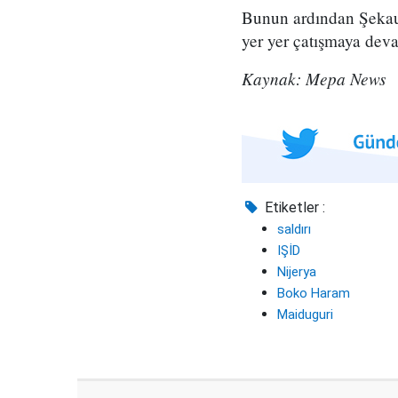
Bunun ardından Şekau'y
yer yer çatışmaya dev
Kaynak: Mepa News
Etiketler :
saldırı
IŞİD
Nijerya
Boko Haram
Maiduguri