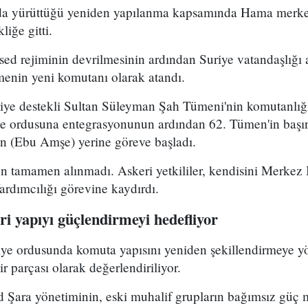
uda yürüttüğü yeniden yapılanma kapsamında Hama merke
iğe gitti.
ed rejiminin devrilmesinin ardından Suriye vatandaşlığı
enin yeni komutanı olarak atandı.
kiye destekli Sultan Süleyman Şah Tümeni'nin komutanlığ
ye ordusuna entegrasyonunun ardından 62. Tümen'in başın
 (Ebu Amşe) yerine göreve başladı.
 tamamen alınmadı. Askeri yetkililer, kendisini Merkez B
dımcılığı görevine kaydırdı.
i yapıyı güçlendirmeyi hedefliyor
riye ordusunda komuta yapısını yeniden şekillendirmeye y
r parçası olarak değerlendiriliyor.
Şara yönetiminin, eski muhalif grupların bağımsız güç 