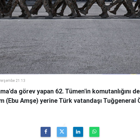
Perşembe 21:13
ama'da görev yapan 62. Tümen'in komutanlığını de
m (Ebu Amşe) yerine Türk vatandaşı Tuğgenera