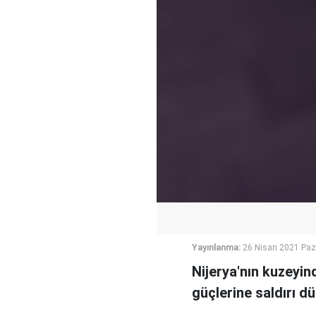
Yayınlanma:
26 Nisan 2021 Paz
Nijerya'nın kuzeyin
güçlerine saldırı d