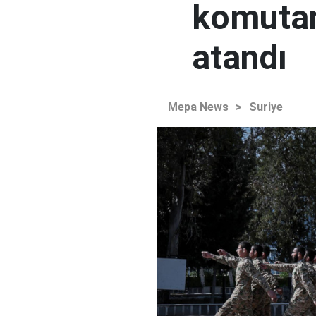
komutan
atandı
Mepa News
>
Suriye