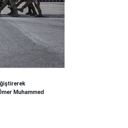
ğiştirerek
l Ömer Muhammed