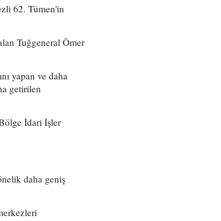
zli 62. Tümen'in
 alan Tuğgeneral Ömer
ını yapan ve daha
a getirilen
ölge İdari İşler
önelik daha geniş
merkezleri