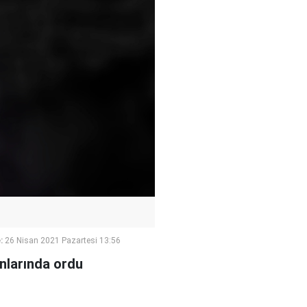
:
26 Nisan 2021 Pazartesi 13:56
ınlarında ordu