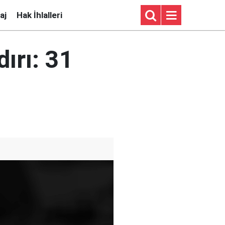
aj
Hak İhlalleri
dırı: 31