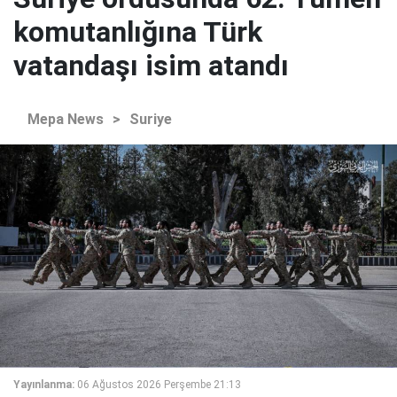
komutanlığına Türk
vatandaşı isim atandı
Mepa News
>
Suriye
Yayınlanma:
06 Ağustos 2026 Perşembe 21:13