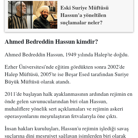
Eski Suriye Müftüsü
Hassun'a yöneltilen
suçlamalar neler?
Ahmed Bedreddin Hassun kimdir?
Ahmed Bedreddin Hassun, 1949 yılında Halep'te doğdu.
Ezher Üniversitesi'nde eğitim gördükten sonra 2002'de
Halep Müftüsü, 2005'te ise Beşar Esed tarafından Suriye
Büyük Müftüsü olarak atandı.
2011'de başlayan halk ayaklanmasının ardından rejimin en
önde gelen savunucularından biri olan Hassun,
muhaliflere yönelik sert açıklamaları ve rejimin askeri
operasyonlarını meşrulaştıran fetvalarıyla öne çıktı.
İnsan hakları kuruluşları, Hassun'u rejimin işlediği savaş
suçlarına dini meşruiyet sağlayan isimlerden biri olarak