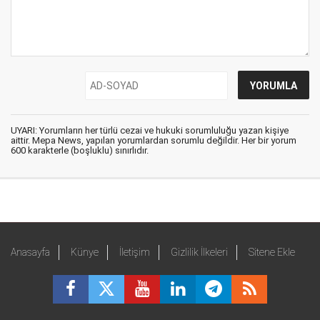
UYARI: Yorumların her türlü cezai ve hukuki sorumluluğu yazan kişiye
aittir. Mepa News, yapılan yorumlardan sorumlu değildir. Her bir yorum
600 karakterle (boşluklu) sınırlıdır.
Anasayfa
Künye
İletişim
Gizlilik İlkeleri
Sitene Ekle