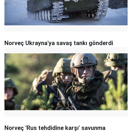
Norveç Ukrayna'ya savaş tankı gönderdi
Norveç 'Rus tehdidine karşı' savunma