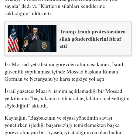
sayıda" dedi ve "Kürtlerin silahları kendilerine
sakladığını" iddia etti.
Trump İranlı protestoculara
silah gönderdiklerini itiraf
etti
İki Mossad yetkilisinin görevden alınması kararı, İsrail
güvenlik yapılanması içinde Mossad başkanı Roman
Gofman ve Netanyahu'ya karşı tepkiye yol açtı.
İsrail gazetesi Maariv, ismini açıklamadığı bir Mossad
yetkilisinin "başbakanın istihbarat teşkilatını mahvettiğini
söylediğini" aktardı.
Kaynağın, "Başbakanın ve siyasi yönetimin savaşı
yönetirken işlediği başarısızlığı temizlemekten başka
görevi olmayan bir siyasetçiyi atadığınızda olan budur.