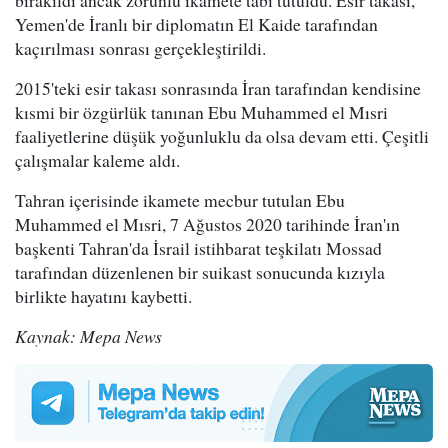
bırakıldı ancak zorunlu ikamete tabi tutuldu. Esir takası,
Yemen'de İranlı bir diplomatın El Kaide tarafından
kaçırılması sonrası gerçekleştirildi.
2015'teki esir takası sonrasında İran tarafından kendisine
kısmi bir özgürlük tanınan Ebu Muhammed el Mısri
faaliyetlerine düşük yoğunluklu da olsa devam etti. Çeşitli
çalışmalar kaleme aldı.
Tahran içerisinde ikamete mecbur tutulan Ebu
Muhammed el Mısri, 7 Ağustos 2020 tarihinde İran'ın
başkenti Tahran'da İsrail istihbarat teşkilatı Mossad
tarafından düzenlenen bir suikast sonucunda kızıyla
birlikte hayatını kaybetti.
Kaynak: Mepa News