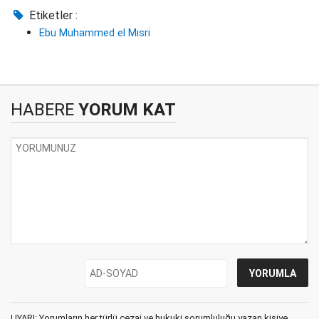
Etiketler :
Ebu Muhammed el Mısri
HABERE
YORUM KAT
UYARI: Yorumların her türlü cezai ve hukuki sorumluluğu yazan kişiye