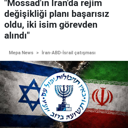
"Mossad'ın İran'da rejim
değişikliği planı başarısız
oldu, iki isim görevden
alındı"
Mepa News
>
İran-ABD-İsrail çatışması