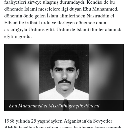
faaliyetleri zirveye ulaşmış durumdaydı. Kendisi de bu
dönemde İslami meselelere ilgi duyan Ebu Muhammed,
dönemin önde gelen İslam alimlerinden Nasıruddin el
Elbani ile irtibat kurdu ve ilerleyen dönemde onun
aracılığıyla Ürdün'e gitti. Ürdün'de İslami ilimler alanında
eğitim gördü.
Ebu Muhammed el Mısri'nin gençlik dönemi
1988 yılında 25 yaşındayken Afganistan'da Sovyetler
Birliği işgaline karşı süren savaşa katılmaya karar vererek