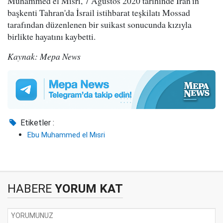
Muhammed el Mısri, 7 Ağustos 2020 tarihinde İran'ın
başkenti Tahran'da İsrail istihbarat teşkilatı Mossad
tarafından düzenlenen bir suikast sonucunda kızıyla
birlikte hayatını kaybetti.
Kaynak: Mepa News
Etiketler :
Ebu Muhammed el Mısri
HABERE
YORUM KAT