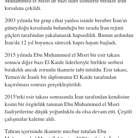
Muhammed el Mısri de bazı lider isimlerle birlikte İran
kırsalına çekildi.
2003 yılında bir grup cihat yanlısı isimle beraber İran'ın
güneydoğu kırsalında bulunduğu bir sırada İran rejimi
güçleri tarafından yakalanarak hapsedildi. Bunun ardından
İran'da 12 yıl boyunca sürecek hapis hayatı başladı.
2015 yılında Ebu Muhammed el Mısri bir esir takası
sonucu diğer bazı El Kaide liderleriyle birlikte serbest
bırakıldı ancak zorunlu ikamete tabi tutuldu. Esir takası,
Yemen'de İranlı bir diplomatın El Kaide tarafından
kaçırılması sonrası gerçekleştirildi.
2015'teki esir takası sonrasında İran tarafından kendisine
kısmi bir özgürlük tanınan Ebu Muhammed el Mısri
faaliyetlerine düşük yoğunluklu da olsa devam etti. Çeşitli
çalışmalar kaleme aldı.
Tahran içerisinde ikamete mecbur tutulan Ebu