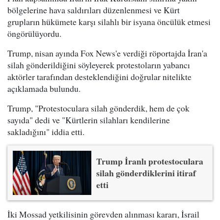
bölgelerine hava saldırıları düzenlenmesi ve Kürt
grupların hükümete karşı silahlı bir isyana öncülük etmesi
öngörülüyordu.
Trump, nisan ayında Fox News'e verdiği röportajda İran'a
silah gönderildiğini söyleyerek protestoların yabancı
aktörler tarafından desteklendiğini doğrular nitelikte
açıklamada bulundu.
Trump, "Protestoculara silah gönderdik, hem de çok
sayıda" dedi ve "Kürtlerin silahları kendilerine
sakladığını" iddia etti.
Trump İranlı protestoculara
silah gönderdiklerini itiraf
etti
İki Mossad yetkilisinin görevden alınması kararı, İsrail