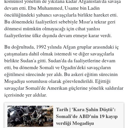
komünist yönetim de yıkılana kadar Afganistan'da savaşa
devam etti. Ebu Muhammed, Usame bin Ladin
öncülüğündeki yabancı savaşçılarla birlikte hareket etti.
Bu dönemdeki faaliyetleri sebebiyle Mısır'a tekrar geri
dönmesi mümkün olmayacağı için cihat yanlısı
faaliyetlerine ülke dışında devam etmeye karar verdi.
Bu doğrultuda, 1992 yılında Afgan gruplar arasındaki iç
çatışmalara dahil olmak istemedi ve diğer savaşçılarla
birlikte Sudan'a gitti. Sudan'da da faaliyetlerine devam
etti, bu dönemde Somali ve Ogadin'deki savaşçıların
eğitilmesi sürecinde yer aldı. Bu askeri eğitim sürecinin
Mogadişu sorumlusu olarak görevlendirildi. Eğittiği
savaşçılar Somali'de Amerikan güçlerine yönelik saldırılar
içerisinde yer aldılar.
Tarih | 'Kara Şahin Düştü':
Somali'de ABD'nin 19 kayıp
verdiği Mogadişu