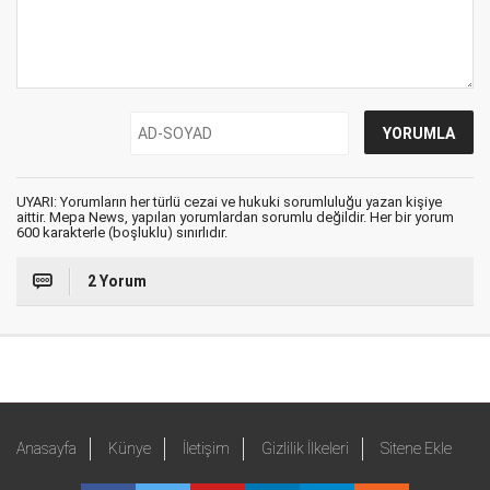
UYARI: Yorumların her türlü cezai ve hukuki sorumluluğu yazan kişiye
aittir. Mepa News, yapılan yorumlardan sorumlu değildir. Her bir yorum
600 karakterle (boşluklu) sınırlıdır.
2 Yorum
Anasayfa
Künye
İletişim
Gizlilik İlkeleri
Sitene Ekle