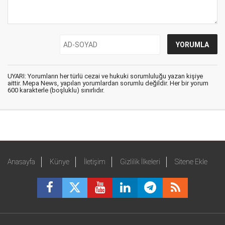
UYARI: Yorumların her türlü cezai ve hukuki sorumluluğu yazan kişiye
aittir. Mepa News, yapılan yorumlardan sorumlu değildir. Her bir yorum
600 karakterle (boşluklu) sınırlıdır.
Anasayfa
Künye
İletişim
Gizlilik İlkeleri
Sitene Ekle