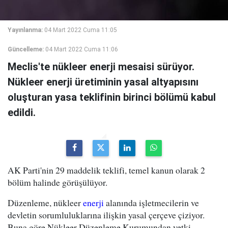
Yayınlanma:
04 Mart 2022 Cuma 11:05
Güncelleme:
04 Mart 2022 Cuma 11:06
Meclis'te nükleer enerji mesaisi sürüyor.
Nükleer enerji üretiminin yasal altyapısını
oluşturan yasa teklifinin birinci bölümü kabul
edildi.
AK Parti'nin 29 maddelik teklifi, temel kanun olarak 2
bölüm halinde görüşülüyor.
Düzenleme, nükleer
enerji
alanında işletmecilerin ve
devletin sorumluluklarına ilişkin yasal çerçeve çiziyor.
Buna göre Nükleer Düzenleme Kurumundan yetki