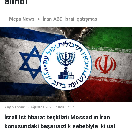
alındı"
Mepa News
>
İran-ABD-İsrail çatışması
Yayınlanma:
07 Ağustos 2026 Cuma 17:17
İsrail istihbarat teşkilatı Mossad'ın İran
konusundaki başarısızlık sebebiyle iki üst