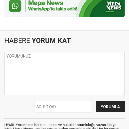
HABERE
YORUM KAT
UYARI: Yorumların her türlü cezai ve hukuki sorumluluğu yazan kişiye
aittir. Mepa News, yapılan yorumlardan sorumlu değildir. Her bir yorum