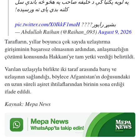
په لویه پکتیا کې د خلیفه صاحب په هڅو څه باندې سل
کلنه بدي پای ته ورسېده!
pic.twitter.com/X0IkkF1maH
بشپړ راپور????
— Abdullah Raihan (@Raihan_093)
August 9, 2026
Tarafların, yıllar boyunca çok sayıda uzlaştırma
girişiminin başarısız olmasının ardından, anlaşmazlığın
çözümü konusunda Hakkani'ye tam yetki verdiği belirtildi.
Varılan uzlaşıyla birlikte iki taraf arasında barış ve
uzlaşının sağlandığı, böylece Afganistan'ın doğusundaki
en uzun süreli aşiret ihtilaflarından birinin sona erdiği
ifade edildi.
Kaynak: Mepa News