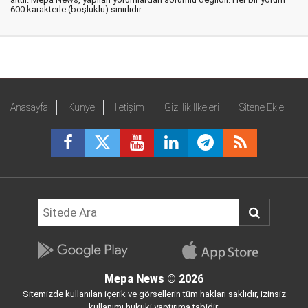
600 karakterle (boşluklu) sınırlıdır.
Anasayfa
Künye
İletişim
Gizlilik İlkeleri
Sitene Ekle
Mepa News
© 2026
Sitemizde kullanılan içerik ve görsellerin tüm hakları saklıdır, izinsiz
kullanımı hukuki yaptırıma tabidir.