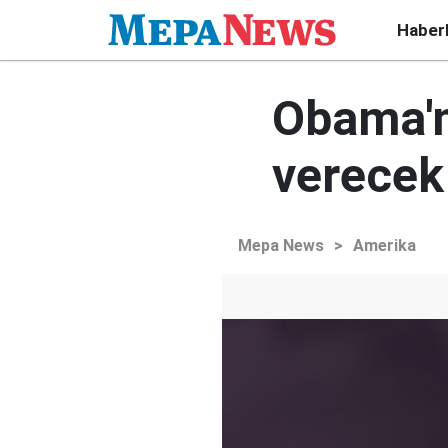
Haber
Obama'n
verecek
Mepa News
>
Amerika