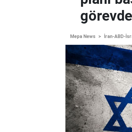
görevden
Mepa News
>
İran-ABD-İsr