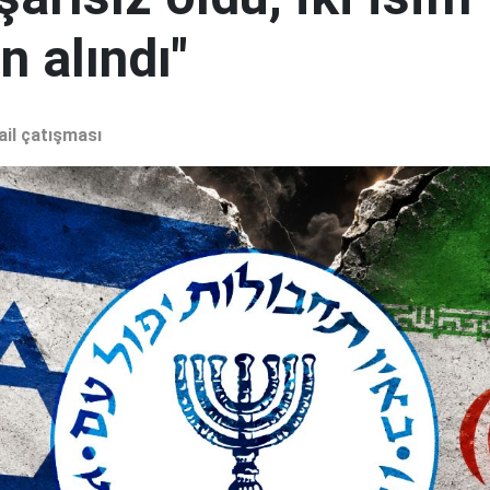
 alındı"
ail çatışması