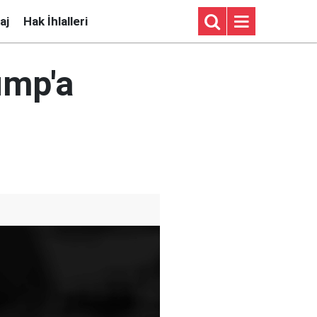
aj
Hak İhlalleri
ump'a