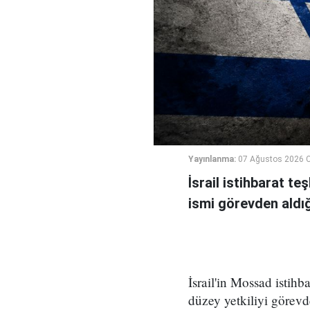
Yayınlanma:
07 Ağustos 2026 
İsrail istihbarat te
ismi görevden aldığı 
İsrail'in Mossad istihb
düzey yetkiliyi görevd