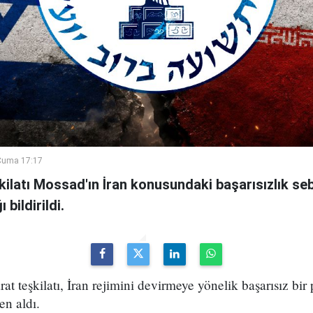
Cuma 17:17
şkilatı Mossad'ın İran konusundaki başarısızlık se
bildirildi.
arat teşkilatı, İran rejimini devirmeye yönelik başarısız bir
en aldı.