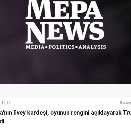
ı 10:32
Günce
nın üvey kardeşi, oyunun rengini açıklayarak Tr
di.