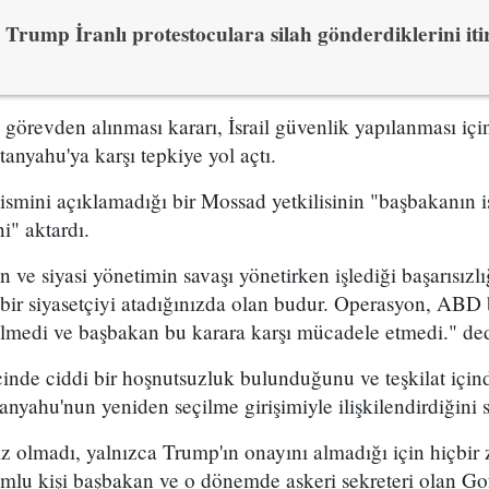
Trump İranlı protestoculara silah gönderdiklerini itir
n görevden alınması kararı, İsrail güvenlik yapılanması i
yahu'ya karşı tepkiye yol açtı.
 ismini açıklamadığı bir Mossad yetkilisinin "başbakanın is
i" aktardı.
ve siyasi yönetimin savaşı yönetirken işlediği başarısızl
bir siyasetçiyi atadığınızda olan budur. Operasyon, ABD 
ilmedi ve başbakan bu karara karşı mücadele etmedi." dedi
çinde ciddi bir hoşnutsuzluk bulunduğunu ve teşkilat içind
nyahu'nun yeniden seçilme girişimiyle ilişkilendirdiğini s
ız olmadı, yalnızca Trump'ın onayını almadığı için hiçbi
mlu kişi başbakan ve o dönemde askeri sekreteri olan G