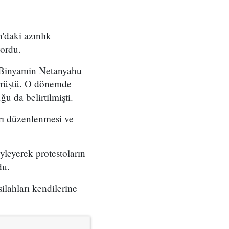
'daki azınlık
yordu.
ı Binyamin Netanyahu
örüştü. O dönemde
u da belirtilmişti.
arı düzenlenmesi ve
yleyerek protestoların
du.
ilahları kendilerine