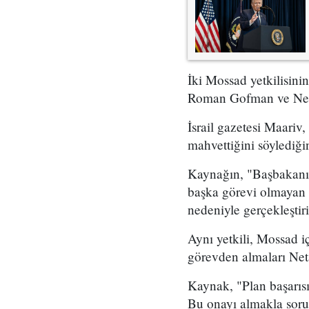
İki Mossad yetkilisini
Roman Gofman ve Netan
İsrail gazetesi Maariv,
mahvettiğini söylediğin
Kaynağın, "Başbakanın 
başka görevi olmayan 
nedeniyle gerçekleştir
Aynı yetkili, Mossad i
görevden almaları Neta
Kaynak, "Plan başarıs
Bu onayı almakla soru