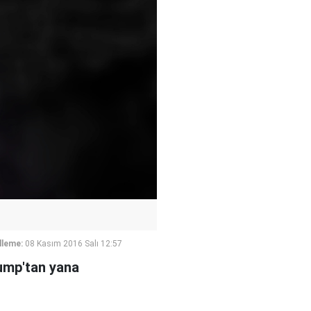
lleme:
08 Kasım 2016 Salı 12:57
ump'tan yana