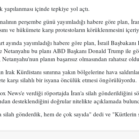
k yapılanması içinde tepkiye yol açtı.
analının perşembe günü yayımladığı habere göre plan, İran
sını ve hükümete karşı protestoların körüklenmesini içeri
t ayında yayımladığı habere göre plan, İsrail Başbakan
 ve Netanyahu bu planı ABD Başkanı Donald Trump ile g
 Netanyahu'nun planın başarısız olmasından rahatsız olduğ
n Irak Kürdistanı sınırına yakın bölgelerine hava saldırıl
e karşı silahlı bir isyana öncülük etmesi öngörülüyordu.
x News'e verdiği röportajda İran'a silah gönderildiğini sö
ından desteklendiğini doğrular nitelikte açıklamada bulun
 silah gönderdik, hem de çok sayıda" dedi ve "Kürtlerin s