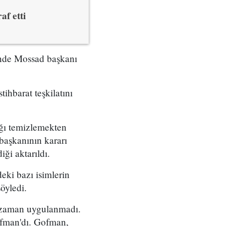
af etti
çinde Mossad başkanı
tihbarat teşkilatını
ığı temizlemekten
başkanının kararı
ği aktarıldı.
eki bazı isimlerin
öyledi.
r zaman uygulanmadı.
ofman'dı. Gofman,