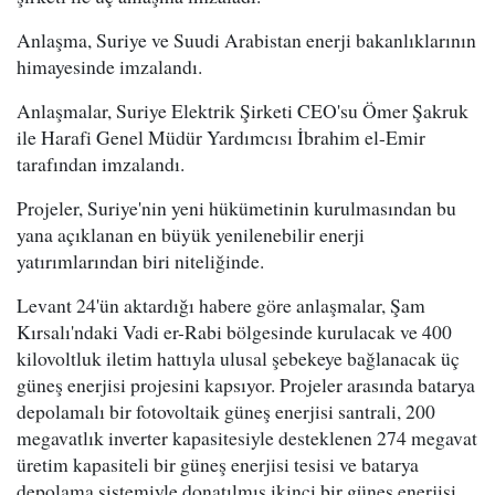
Anlaşma, Suriye ve Suudi Arabistan enerji bakanlıklarının
himayesinde imzalandı.
Anlaşmalar, Suriye Elektrik Şirketi CEO'su Ömer Şakruk
ile Harafi Genel Müdür Yardımcısı İbrahim el-Emir
tarafından imzalandı.
Projeler, Suriye'nin yeni hükümetinin kurulmasından bu
yana açıklanan en büyük yenilenebilir enerji
yatırımlarından biri niteliğinde.
Levant 24'ün aktardığı habere göre anlaşmalar, Şam
Kırsalı'ndaki Vadi er-Rabi bölgesinde kurulacak ve 400
kilovoltluk iletim hattıyla ulusal şebekeye bağlanacak üç
güneş enerjisi projesini kapsıyor. Projeler arasında batarya
depolamalı bir fotovoltaik güneş enerjisi santrali, 200
megavatlık inverter kapasitesiyle desteklenen 274 megavat
üretim kapasiteli bir güneş enerjisi tesisi ve batarya
depolama sistemiyle donatılmış ikinci bir güneş enerjisi