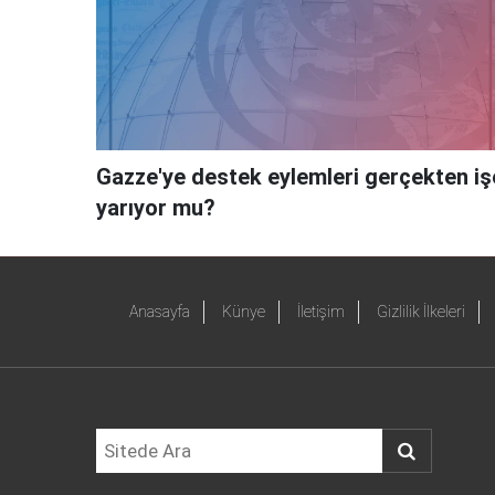
Gazze'ye destek eylemleri gerçekten iş
yarıyor mu?
Anasayfa
Künye
İletişim
Gizlilik İlkeleri