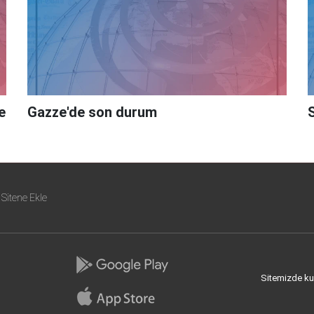
e
Gazze'de son durum
Sitene Ekle
Sitemizde kull