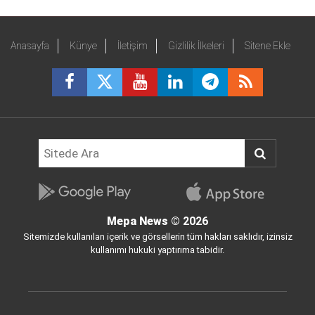
Anasayfa
Künye
İletişim
Gizlilik İlkeleri
Sitene Ekle
Mepa News
© 2026
Sitemizde kullanılan içerik ve görsellerin tüm hakları saklıdır, izinsiz
kullanımı hukuki yaptırıma tabidir.