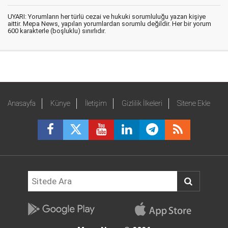
UYARI: Yorumların her türlü cezai ve hukuki sorumluluğu yazan kişiye
aittir. Mepa News, yapılan yorumlardan sorumlu değildir. Her bir yorum
600 karakterle (boşluklu) sınırlıdır.
Anasayfa
Künye
İletişim
Gizlilik İlkeleri
Sitene Ekle