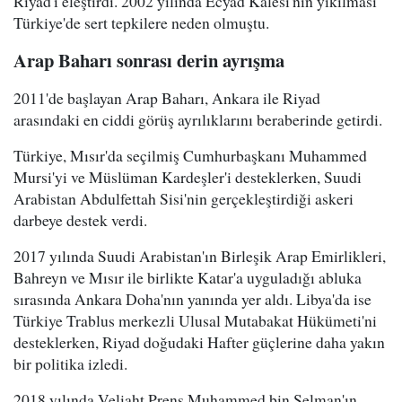
Riyad'ı eleştirdi. 2002 yılında Ecyad Kalesi'nin yıkılması
Türkiye'de sert tepkilere neden olmuştu.
Arap Baharı sonrası derin ayrışma
2011'de başlayan Arap Baharı, Ankara ile Riyad
arasındaki en ciddi görüş ayrılıklarını beraberinde getirdi.
Türkiye, Mısır'da seçilmiş Cumhurbaşkanı Muhammed
Mursi'yi ve Müslüman Kardeşler'i desteklerken, Suudi
Arabistan Abdulfettah Sisi'nin gerçekleştirdiği askeri
darbeye destek verdi.
2017 yılında Suudi Arabistan'ın Birleşik Arap Emirlikleri,
Bahreyn ve Mısır ile birlikte Katar'a uyguladığı abluka
sırasında Ankara Doha'nın yanında yer aldı. Libya'da ise
Türkiye Trablus merkezli Ulusal Mutabakat Hükümeti'ni
desteklerken, Riyad doğudaki Hafter güçlerine daha yakın
bir politika izledi.
2018 yılında Veliaht Prens Muhammed bin Selman'ın