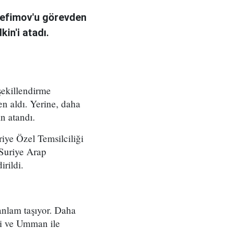
Yefimov'u görevden
in'i atadı.
şekillendirme
en aldı. Yerine, daha
n atandı.
iye Özel Temsilciliği
Suriye Arap
rildi.
anlam taşıyor. Daha
i ve Umman ile