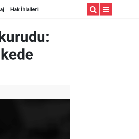
aj
Hak İhlalleri
kurudu:
ikede