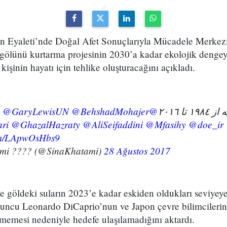
an Eyaleti’nde Doğal Afet Sonuçlarıyla Mücadele Merke
gölünü kurtarma projesinin 2030’a kadar ekolojik denge
şinin hayatı için tehlike oluşturacağını açıkladı.
@GaryLewisUN
@BehshadMohajer
@KavehMadani
تا ٢٠١٦
ri
@GhazalHazraty
@AliSeifaddini
@Mfasihy
@doe_ir
com/LApwOsHbs9
ami ???? (@SinaKhatami)
28 Ağustos 2017
nce göldeki suların 2023’e kadar eskiden oldukları seviyeye
yuncu Leonardo DiCaprio’nun ve Japon çevre bilimcilerini
memesi nedeniyle hedefe ulaşılamadığını aktardı.