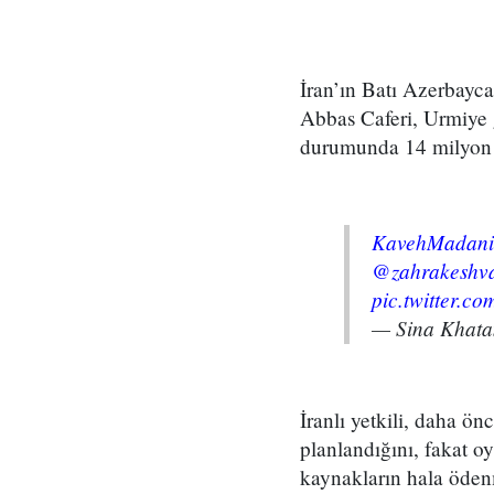
İran’ın Batı Azerbayc
Abbas Caferi, Urmiye 
durumunda 14 milyon ki
@zahrakeshva
pic.twitter.
— Sina Khat
İranlı yetkili, daha ö
planlandığını, fakat o
kaynakların hala öden