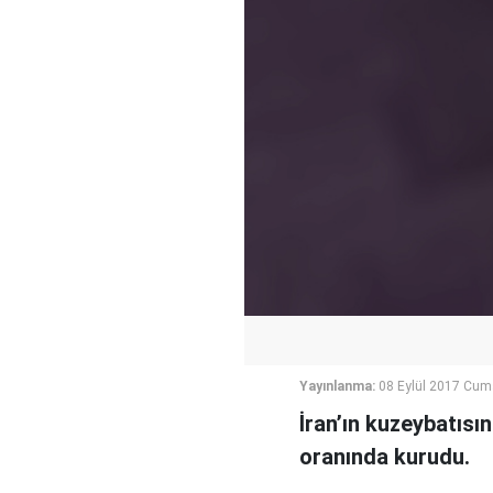
Yayınlanma:
08 Eylül 2017 Cum
İran’ın kuzeybatısı
oranında kurudu.