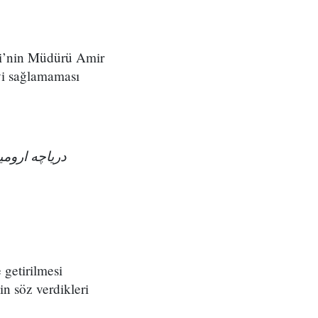
zi’nin Müdürü Amir
yi sağlamaması
درياچه اروميه از ١٩٨٤ 
 getirilmesi
n söz verdikleri