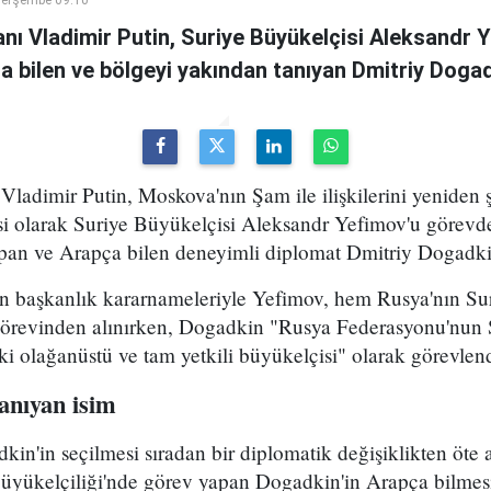
nı Vladimir Putin, Suriye Büyükelçisi Aleksandr 
a bilen ve bölgeyi yakından tanıyan Dmitriy Dogadk
ladimir Putin, Moskova'nın Şam ile ilişkilerini yeniden 
esi olarak Suriye Büyükelçisi Aleksandr Yefimov'u görevd
an ve Arapça bilen deneyimli diplomat Dmitriy Dogadki
an başkanlık kararnameleriyle Yefimov, hem Rusya'nın Sur
görevinden alınırken, Dogadkin "Rusya Federasyonu'nun 
 olağanüstü ve tam yetkili büyükelçisi" olarak görevlendi
anıyan isim
n'in seçilmesi sıradan bir diplomatik değişiklikten öte 
üyükelçiliği'nde görev yapan Dogadkin'in Arapça bilmes