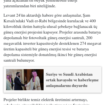
yatırımlarından biri niteliğinde.
Levant 24'ün aktardığı habere göre anlaşmalar, Şam
Kırsalı'ndaki Vadi er-Rabi bölgesinde kurulacak ve 400
kilovoltluk iletim hattıyla ulusal şebekeye bağlanacak üç
güneş enerjisi projesini kapsıyor. Projeler arasında batarya
depolamalı bir fotovoltaik güneş enerjisi santrali, 200
megavatlık inverter kapasitesiyle desteklenen 274 megavat
üretim kapasiteli bir güneş enerjisi tesisi ve batarya
depolama sistemiyle donatılmış ikinci bir güneş enerjisi
santrali bulunuyor.
Suriye ve Suudi Arabistan
ortak havayolu ve haberleşme
anlaşmalarını duyurdu
Projeler birlikte temiz elektrik üretimini artırmayı,
şebekenin güvenilirliğini iyileştirmeyi ve Suriye'nin