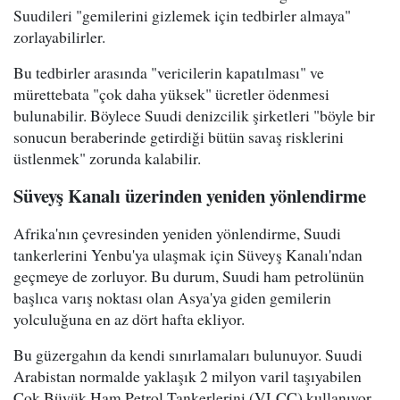
Suudileri "gemilerini gizlemek için tedbirler almaya"
zorlayabilirler.
Bu tedbirler arasında "vericilerin kapatılması" ve
mürettebata "çok daha yüksek" ücretler ödenmesi
bulunabilir. Böylece Suudi denizcilik şirketleri "böyle bir
sonucun beraberinde getirdiği bütün savaş risklerini
üstlenmek" zorunda kalabilir.
Süveyş Kanalı üzerinden yeniden yönlendirme
Afrika'nın çevresinden yeniden yönlendirme, Suudi
tankerlerini Yenbu'ya ulaşmak için Süveyş Kanalı'ndan
geçmeye de zorluyor. Bu durum, Suudi ham petrolünün
başlıca varış noktası olan Asya'ya giden gemilerin
yolculuğuna en az dört hafta ekliyor.
Bu güzergahın da kendi sınırlamaları bulunuyor. Suudi
Arabistan normalde yaklaşık 2 milyon varil taşıyabilen
Çok Büyük Ham Petrol Tankerlerini (VLCC) kullanıyor.