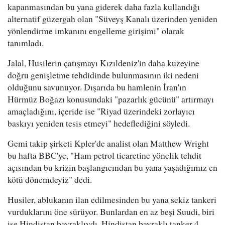
kapanmasından bu yana giderek daha fazla kullandığı
alternatif güzergah olan "Süveyş Kanalı üzerinden yeniden
yönlendirme imkanını engelleme girişimi" olarak
tanımladı.
Jalal, Husilerin çatışmayı Kızıldeniz'in daha kuzeyine
doğru genişletme tehdidinde bulunmasının iki nedeni
olduğunu savunuyor. Dışarıda bu hamlenin İran'ın
Hürmüz Boğazı konusundaki "pazarlık gücünü" artırmayı
amaçladığını, içeride ise "Riyad üzerindeki zorlayıcı
baskıyı yeniden tesis etmeyi" hedeflediğini söyledi.
Gemi takip şirketi Kpler'de analist olan Matthew Wright
bu hafta BBC'ye, "Ham petrol ticaretine yönelik tehdit
açısından bu krizin başlangıcından bu yana yaşadığımız en
kötü dönemdeyiz" dedi.
Husiler, ablukanın ilan edilmesinden bu yana sekiz tankeri
vurduklarını öne sürüyor. Bunlardan en az beşi Suudi, biri
ise Hindistan bayraklıydı. Hindistan bayraklı tanker 4