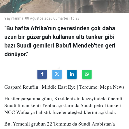
Yayınlanma:
08 Ağustos 2026 Cumartesi 16:28
"Bu hafta Afrika'nın çevresinden çok daha
uzun bir güzergah kullanan altı tanker gibi
bazı Suudi gemileri Babu'l Mendeb'ten geri
dönüyor."
Gaspard Rouffin | Middle East Eye | Tercüme: Mepa News
Husiler çarşamba günü, Kızıldeniz'in kuzeyindeki önemli
Suudi liman kenti Yenbu açıklarında Suudi petrol tankeri
NCC Wafaa'ya balistik füzeler ateşlediklerini açıkladı.
Bu, Yemenli grubun 22 Temmuz'da Suudi Arabistan'a