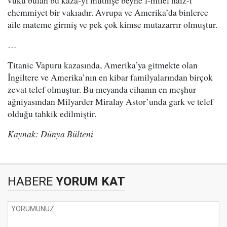
vuku bulan bu kaza-yı müthişe beyne’l-milel haiz-i
ehemmiyet bir vakıadır. Avrupa ve Amerika’da binlerce
aile mateme girmiş ve pek çok kimse mutazarrır olmuştur.
…
Titanic Vapuru kazasında, Amerika’ya gitmekte olan
İngiltere ve Amerika’nın en kibar familyalarından birçok
zevat telef olmuştur. Bu meyanda cihanın en meşhur
ağniyasından Milyarder Miralay Astor’unda gark ve telef
olduğu tahkik edilmiştir.
Kaynak: Dünya Bülteni
HABERE
YORUM KAT