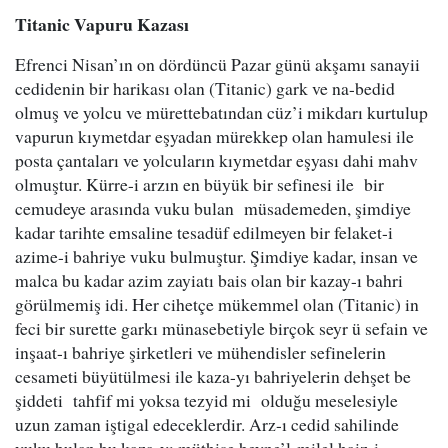
Titanic Vapuru Kazası
Efrenci Nisan’ın on dördüncü Pazar günü akşamı sanayii
cedidenin bir harikası olan (Titanic) gark ve na-bedid
olmuş ve yolcu ve mürettebatından cüz’i mikdarı kurtulup
vapurun kıymetdar eşyadan mürekkep olan hamulesi ile
posta çantaları ve yolcuların kıymetdar eşyası dahi mahv
olmuştur. Kürre-i arzın en büyük bir sefinesi ile bir
cemudeye arasında vuku bulan müsademeden, şimdiye
kadar tarihte emsaline tesadüf edilmeyen bir felaket-i
azime-i bahriye vuku bulmuştur. Şimdiye kadar, insan ve
malca bu kadar azim zayiatı bais olan bir kazay-ı bahri
görülmemiş idi. Her cihetçe mükemmel olan (Titanic) in
feci bir surette garkı münasebetiyle birçok seyr ü sefain ve
inşaat-ı bahriye şirketleri ve mühendisler sefinelerin
cesameti büyütülmesi ile kaza-yı bahriyelerin dehşet be
şiddeti tahfif mi yoksa tezyid mi olduğu meselesiyle
uzun zaman iştigal edeceklerdir. Arz-ı cedid sahilinde