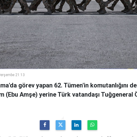
Perşembe 21:13
ama'da görev yapan 62. Tümen'in komutanlığını de
m (Ebu Amşe) yerine Türk vatandaşı Tuğgenera