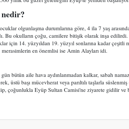
 nedir?
ocuklar olgunlaşma durumlarına göre, 4 ila 7 yaş arasın
dı. Bu okulların çoğu, camilere bitişik olarak inşa edilird
lar için 14. yüzyıldan 19. yüzyıl sonlarına kadar çeşitli 
merasimlerin en önemlisi ise Amin Alayları idi.
 gün bütün aile hava aydınlanmadan kalkar, sabah nama
lerek, üstü başı mücevherat veya parıltılı taşlarla süslenm
ilip, çoğunlukla Eyüp Sultan Camisi'ne ziyarete gidilir ve 