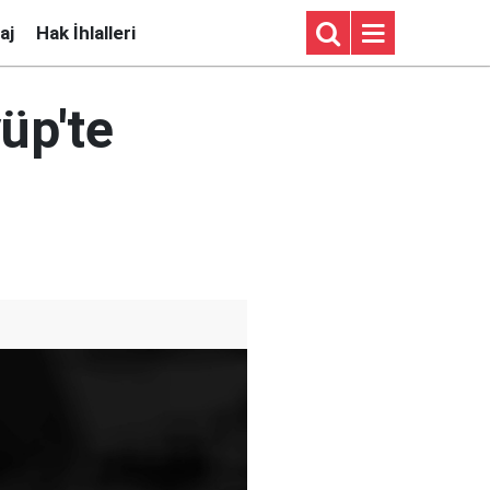
aj
Hak İhlalleri
üp'te