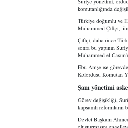
Suriye yönetimi, ord
komutanlığında değişikl
Türkiye doğumlu ve Es
Muhammed Çiftçi, tüm
Çiftçi, daha önce Tür
sonra bu yapının Suri
Muhammed el Casim'in
Ebu Amşe ise görevden
Kolordusu Komutan Yar
Şam yönetimi asker
Görev değişikliği, Su
kapsamlı reformların bi
Devlet Başkanı Ahmed 
oluşturmasını engelle