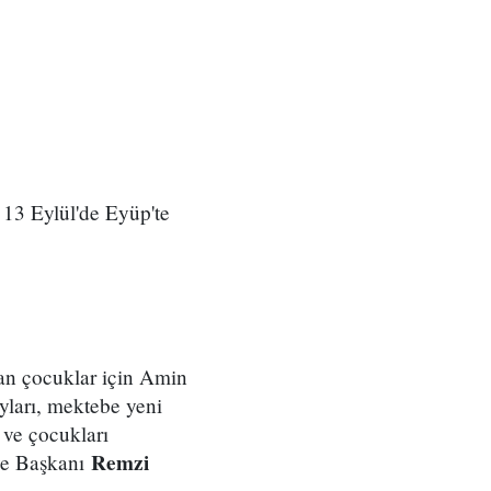
 13 Eylül'de Eyüp'te
yan çocuklar için Amin
yları, mektebe yeni
 ve çocukları
Remzi
iye Başkanı
r.