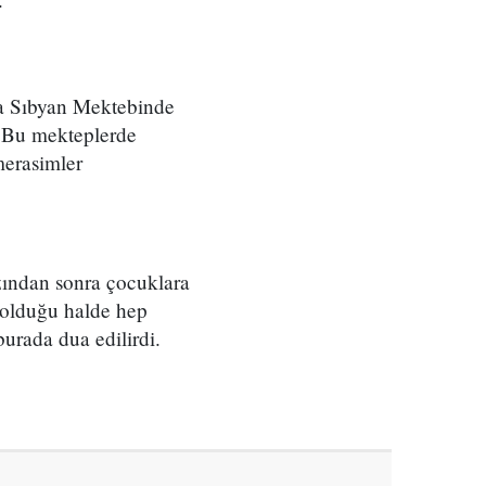
da Sıbyan Mektebinde
i. Bu mekteplerde
merasimler
zından sonra çocuklara
iş olduğu halde hep
burada dua edilirdi.