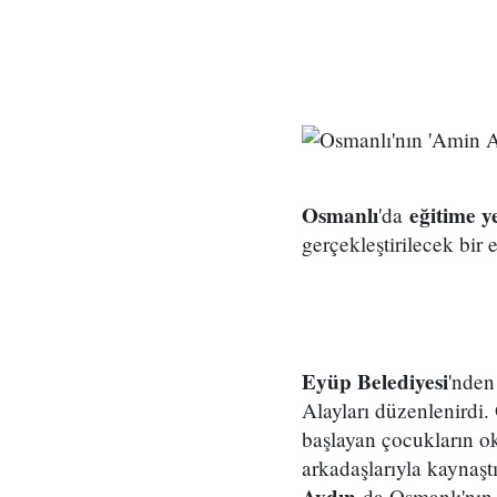
Osmanlı
eğitime y
'da
gerçekleştirilecek bir 
Eyüp Belediyesi
'nden
Alayları düzenlenirdi.
başlayan çocukların o
arkadaşlarıyla kaynaş
Aydın
da Osmanlı'nın 