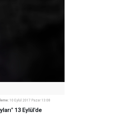
leme:
10 Eylül 2017 Pazar 13:08
ları" 13 Eylül'de