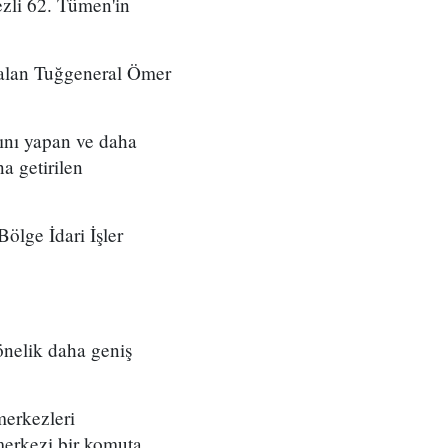
zli 62. Tümen'in
 alan Tuğgeneral Ömer
ını yapan ve daha
a getirilen
ölge İdari İşler
önelik daha geniş
merkezleri
merkezi bir komuta