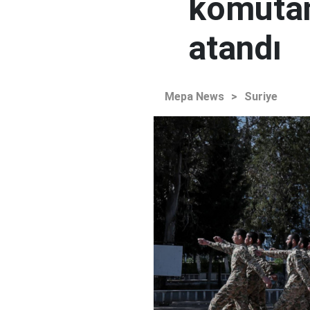
komutan
atandı
Mepa News
>
Suriye