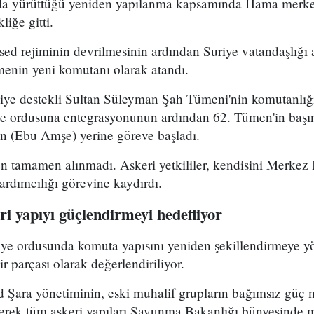
uda yürüttüğü yeniden yapılanma kapsamında Hama merke
iğe gitti.
ed rejiminin devrilmesinin ardından Suriye vatandaşlığı
enin yeni komutanı olarak atandı.
kiye destekli Sultan Süleyman Şah Tümeni'nin komutanlığ
ye ordusuna entegrasyonunun ardından 62. Tümen'in başın
 (Ebu Amşe) yerine göreve başladı.
 tamamen alınmadı. Askeri yetkililer, kendisini Merkez B
dımcılığı görevine kaydırdı.
i yapıyı güçlendirmeyi hedefliyor
riye ordusunda komuta yapısını yeniden şekillendirmeye y
r parçası olarak değerlendiriliyor.
Şara yönetiminin, eski muhalif grupların bağımsız güç 
yerek tüm askeri yapıları Savunma Bakanlığı bünyesinde 