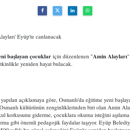
eni başlayan çocuklar
Amin Alayları
için düzenlenen "
"
etkinlikle yeniden hayat bulacak.
 yapılan açıklamaya göre, Osmanlı'da eğitime yeni başla
 Osmanlı kültürünün zenginliklerinden biri olan Amin Ala
kul korkusunu giderme, çocuklara okuma isteğini aşılama
tırma gibi önemli pedagojik faydalar taşıyor. Eyüp Beled
500 yıllık bu güzel geleneğini Eyüp'te yeniden başlatıyo