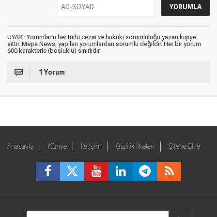
UYARI: Yorumların her türlü cezai ve hukuki sorumluluğu yazan kişiye
aittir. Mepa News, yapılan yorumlardan sorumlu değildir. Her bir yorum
600 karakterle (boşluklu) sınırlıdır.
1 Yorum
Anasayfa
Künye
İletişim
Gizlilik İlkeleri
Sitene Ekle