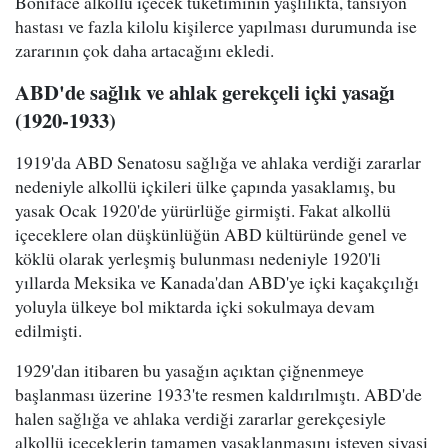
Boniface alkollü içecek tüketiminin yaşlılıkta, tansiyon
hastası ve fazla kilolu kişilerce yapılması durumunda ise
zararının çok daha artacağını ekledi.
ABD'de sağlık ve ahlak gerekçeli içki yasağı
(1920-1933)
1919'da ABD Senatosu sağlığa ve ahlaka verdiği zararlar
nedeniyle alkollü içkileri ülke çapında yasaklamış, bu
yasak Ocak 1920'de yürürlüğe girmişti. Fakat alkollü
içeceklere olan düşkünlüğün ABD kültüründe genel ve
köklü olarak yerleşmiş bulunması nedeniyle 1920'li
yıllarda Meksika ve Kanada'dan ABD'ye içki kaçakçılığı
yoluyla ülkeye bol miktarda içki sokulmaya devam
edilmişti.
1929'dan itibaren bu yasağın açıktan çiğnenmeye
başlanması üzerine 1933'te resmen kaldırılmıştı. ABD'de
halen sağlığa ve ahlaka verdiği zararlar gerekçesiyle
alkollü içeceklerin tamamen yasaklanmasını isteyen siyasi