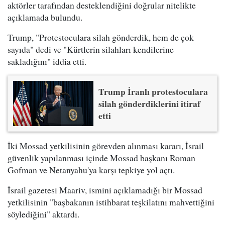
aktörler tarafından desteklendiğini doğrular nitelikte
açıklamada bulundu.
Trump, "Protestoculara silah gönderdik, hem de çok
sayıda" dedi ve "Kürtlerin silahları kendilerine
sakladığını" iddia etti.
Trump İranlı protestoculara
silah gönderdiklerini itiraf
etti
İki Mossad yetkilisinin görevden alınması kararı, İsrail
güvenlik yapılanması içinde Mossad başkanı Roman
Gofman ve Netanyahu'ya karşı tepkiye yol açtı.
İsrail gazetesi Maariv, ismini açıklamadığı bir Mossad
yetkilisinin "başbakanın istihbarat teşkilatını mahvettiğini
söylediğini" aktardı.