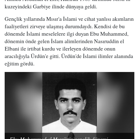
kuzeyindeki Garbiye ilinde dünyaya geldi.
Gençlik yıllarında Mısır'a İslami ve cihat yanlısı akımların
faaliyetleri zirveye ulaşmış durumdaydı. Kendisi de bu
dönemde İslami meselelere ilgi duyan Ebu Muhammed,
dönemin önde gelen İslam alimlerinden Nasıruddin el
Elbani ile irtibat kurdu ve ilerleyen dönemde onun
aracılığıyla Ürdün'e gitti. Ürdün'de İslami ilimler alanında
eğitim gördü.
Ebu Muhammed el Mısri'nin gençlik dönemi