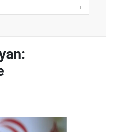
yan:
e