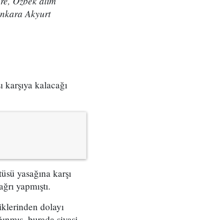
ere, Özbek alim
 Ankara Akyurt
ı karşıya kalacağı
tüsü yasağına karşı
ğrı yapmıştı.
iklerinden dolayı
ğınmış, burada siyasi