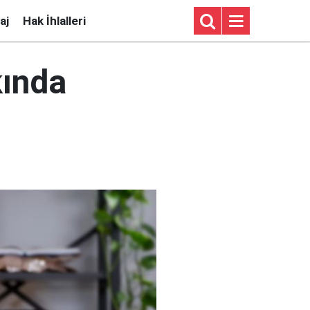
aj
Hak İhlalleri
kında