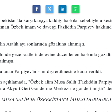
bekistan'da karşı karşıya kaldığı baskılar sebebiyle ülkes
ğınan Özbek imam ve davetçi Fazliddin Parpiyev hakkında 
ın Aralık ayı sonlarında gözaltına alınmıştı.
ihinde gece saatlerinde evine düzenlenen baskınla gözaltı
ılmıştı.
lunan Parpiyev'in sınır dışı edilmesine karar verildi.
n açıklamada,
"Özbek alim Musa Salih (Fazliddin Parpiye
kara Akyurt Geri Gönderme Merkezi'ne gönderilmiştir" den
 MUSA SALİH’İN ÖZBEKİSTAN'A İADESİ DURDURUL