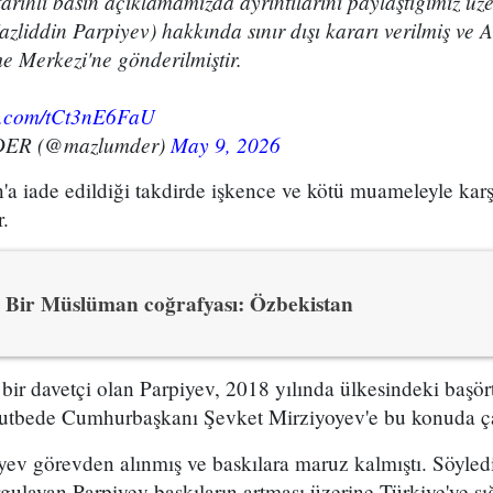
rihli basın açıklamamızda ayrıntılarını paylaştığımız üz
zliddin Parpiyev) hakkında sınır dışı kararı verilmiş ve
 Merkezi'ne gönderilmiştir.
er.com/tCt3nE6FaU
R (@mazlumder)
May 9, 2026
'a iade edildiği takdirde işkence ve kötü muameleyle karş
.
Bir Müslüman coğrafyası: Özbekistan
bir davetçi olan Parpiyev, 2018 yılında ülkesindeki başör
 hutbede Cumhurbaşkanı Şevket Mirziyoyev'e bu konuda ça
ev görevden alınmış ve baskılara maruz kalmıştı. Söyled
ulayan Parpiyev baskıların artması üzerine Türkiye'ye sı