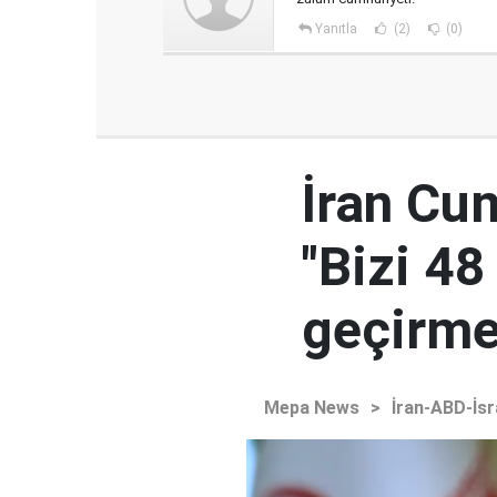
Yanıtla
(2)
(0)
İran Cu
"Bizi 48
geçirmey
Mepa News
>
İran-ABD-İsr