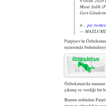
8 Ocak 2026 ta
Musa Salih (Fa
Geri Gönderme
4…
pic.twitt
— MAZLUMDE
Parpiyev'in Özbekistan
uyarısında bulunuluyor
Özbekistan'da tanınan 
çıkmış ve verdiği bir
Bunun ardından Parpiy
pişman olmadığını vurg