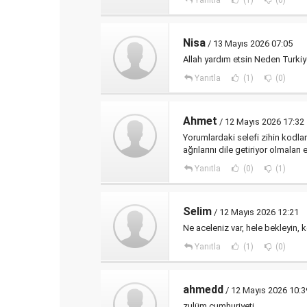
Yanıtla
(1)
(0)
Nisa
/ 13 Mayıs 2026 07:05
Allah yardım etsin Neden Turkiy
Yanıtla
(1)
(0)
Ahmet
/ 12 Mayıs 2026 17:32
Yorumlardaki selefi zihin kodlar
ağrılarını dile getiriyor olmaları
Yanıtla
(0)
(1)
Selim
/ 12 Mayıs 2026 12:21
Ne aceleniz var, hele bekleyin, 
Yanıtla
(1)
(0)
ahmedd
/ 12 Mayıs 2026 10:3
zulüm cumhuriyeti.