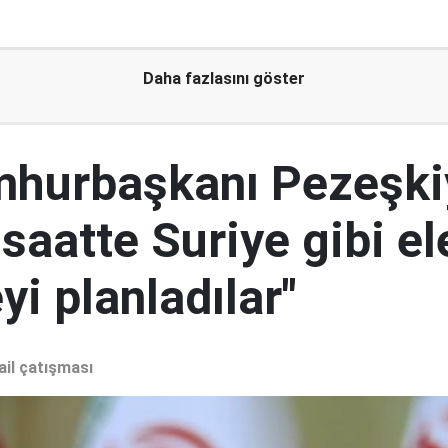
Daha fazlasını göster
mhurbaşkanı Pezeşki
 saatte Suriye gibi el
i planladılar"
ail çatışması