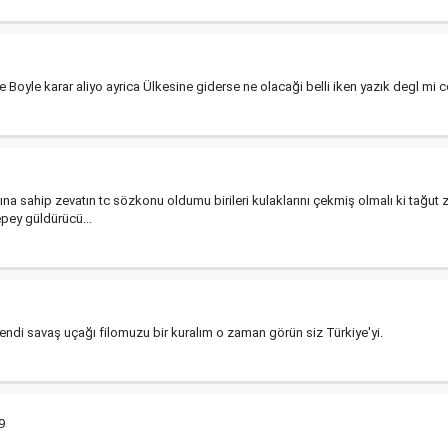
e Boyle karar aliyo ayrica Ülkesine giderse ne olacaği belli iken yazık degl mi
ına sahip zevatın tc sözkonu oldumu birileri kulaklarını çekmiş olmalı ki tağut
 epey güldürücü...
kendi savaş uçağı filomuzu bir kuralım o zaman görün siz Türkiye'yi.
9