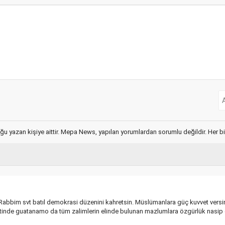
ğu yazan kişiye aittir. Mepa News, yapılan yorumlardan sorumlu değildir. Her bir 
 Rabbim svt batıl demokrasi düzenini kahretsin. Müslümanlara güç kuvvet versin
saretinde guatanamo da tüm zalimlerin elinde bulunan mazlumlara özgürlük nasip 