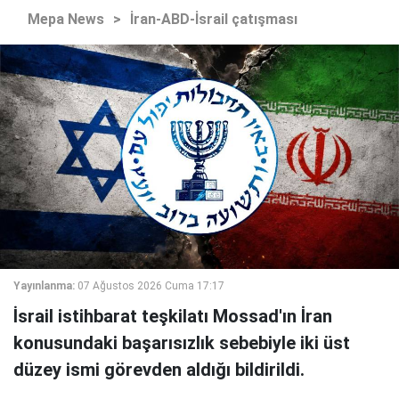
Mepa News
>
İran-ABD-İsrail çatışması
Yayınlanma:
07 Ağustos 2026 Cuma 17:17
İsrail istihbarat teşkilatı Mossad'ın İran
konusundaki başarısızlık sebebiyle iki üst
düzey ismi görevden aldığı bildirildi.