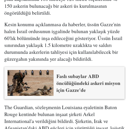
150 askerin bulunacağı bir askeri üs kurulmasının
öngörüldüğü belirtildi.
Kesin konumu açıklanmasa da haberler, üssün Gazze'nin
halen İsrail ordusunun işgalinde bulunan yaklaşık yüzde
60'lık bölümünde inşa edileceğini gösteriyor. Üssün İsrail
sınırından yaklaşık 1.5 kilometre uzaklıkta ve saldırı
durumunda askerlerin tahliyesi için kullanılabilecek bir
güzergahın yakınında yer alacağı bildirildi.
Faslı subaylar ABD
öncülüğündeki askeri misyon
için Gazze'de
The Guardian, sözleşmenin Louisiana eyaletinin Baton
Rouge kentinde bulunan inşaat şirketi Arkel
International'a verildiğini bildirdi. Şirketin, Irak ve
Afganistan'daki ABD güçleri için yürüttüğü inşaat, lojistik