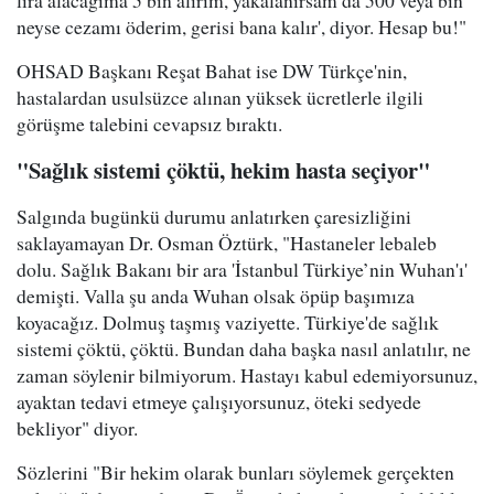
lira alacağıma 5 bin alırım, yakalanırsam da 500 veya bin
neyse cezamı öderim, gerisi bana kalır', diyor. Hesap bu!"
OHSAD Başkanı Reşat Bahat ise DW Türkçe'nin,
hastalardan usulsüzce alınan yüksek ücretlerle ilgili
görüşme talebini cevapsız bıraktı.
"Sağlık sistemi çöktü, hekim hasta seçiyor"
Salgında bugünkü durumu anlatırken çaresizliğini
saklayamayan Dr. Osman Öztürk, "Hastaneler lebaleb
dolu. Sağlık Bakanı bir ara 'İstanbul Türkiye’nin Wuhan'ı'
demişti. Valla şu anda Wuhan olsak öpüp başımıza
koyacağız. Dolmuş taşmış vaziyette. Türkiye'de sağlık
sistemi çöktü, çöktü. Bundan daha başka nasıl anlatılır, ne
zaman söylenir bilmiyorum. Hastayı kabul edemiyorsunuz,
ayaktan tedavi etmeye çalışıyorsunuz, öteki sedyede
bekliyor" diyor.
Sözlerini "Bir hekim olarak bunları söylemek gerçekten