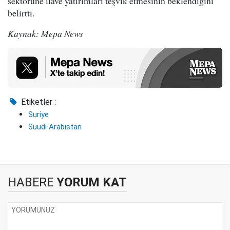
sektörüne ilave yatırımları teşvik etmesinin beklendiğini
belirtti.
Kaynak: Mepa News
Etiketler :
Suriye
Suudi Arabistan
HABERE
YORUM KAT