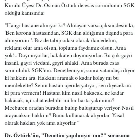
Kurulu Üyesi Dr. Osman Öztürk de esas sorumlunun SGK
olduğu kanısında:
"Hangi hastane almıyor ki? Almayan varsa çıksın desin ki,
'Ben korona hastasından, SGK'dan aldığımın dışında para
almıyorum!'. Biz de tabip odası olarak ilan edelim,
reklamı olur ama olsun, topluma faydamız olsun. Ama
yok!.. Doymuyorlar, hakikaten doymuyorlar. Bu çok gayri
insani, gayri vicdani, gayri ahlaki. Ama burada esas
sorumluluk SGK'nın. Denetlemiyor, sonra vatandaşa diyor
ki hakkını ara. Hakkını aramak o kadar kolay mı bu
memlekette? Senin hastan içeride yatıyor, sen diyeceksin
ki para vermem! Hastana kim nasıl bakacak, ne kadar
bakacak, içi rahat edebilir mi bir hasta yakınının?
Mecburen oradan buradan bulup buluşturup veriyor. Nasıl
arayacaksın hakkını? Bunu kullanarak alıyorlar. Yasal
olarak hakları yok ama alıyorlar."
Dr. Öztürk'ün, "Denetim yapılmıyor mu?" sorusuna