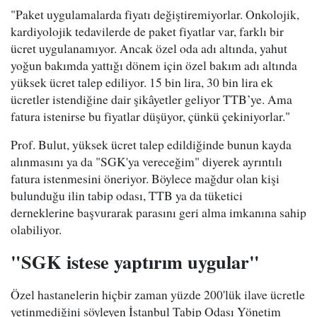
"Paket uygulamalarda fiyatı değiştiremiyorlar. Onkolojik,
kardiyolojik tedavilerde de paket fiyatlar var, farklı bir
ücret uygulanamıyor. Ancak özel oda adı altında, yahut
yoğun bakımda yattığı dönem için özel bakım adı altında
yüksek ücret talep ediliyor. 15 bin lira, 30 bin lira ek
ücretler istendiğine dair şikâyetler geliyor TTB’ye. Ama
fatura istenirse bu fiyatlar düşüyor, çünkü çekiniyorlar."
Prof. Bulut, yüksek ücret talep edildiğinde bunun kayda
alınmasını ya da "SGK'ya vereceğim" diyerek ayrıntılı
fatura istenmesini öneriyor. Böylece mağdur olan kişi
bulunduğu ilin tabip odası, TTB ya da tüketici
derneklerine başvurarak parasını geri alma imkanına sahip
olabiliyor.
"SGK istese yaptırım uygular"
Özel hastanelerin hiçbir zaman yüzde 200'lük ilave ücretle
yetinmediğini söyleyen İstanbul Tabip Odası Yönetim