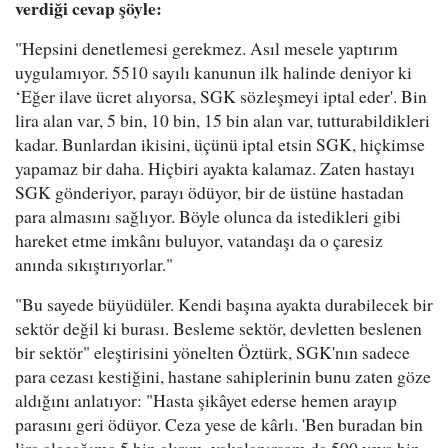
verdiği cevap şöyle:
"Hepsini denetlemesi gerekmez. Asıl mesele yaptırım
uygulamıyor. 5510 sayılı kanunun ilk halinde deniyor ki
‘Eğer ilave ücret alıyorsa, SGK sözleşmeyi iptal eder'. Bin
lira alan var, 5 bin, 10 bin, 15 bin alan var, tutturabildikleri
kadar. Bunlardan ikisini, üçünü iptal etsin SGK, hiçkimse
yapamaz bir daha. Hiçbiri ayakta kalamaz. Zaten hastayı
SGK gönderiyor, parayı ödüyor, bir de üstüne hastadan
para almasını sağlıyor. Böyle olunca da istedikleri gibi
hareket etme imkânı buluyor, vatandaşı da o çaresiz
anında sıkıştırıyorlar."
"Bu sayede büyüdüler. Kendi başına ayakta durabilecek bir
sektör değil ki burası. Besleme sektör, devletten beslenen
bir sektör" eleştirisini yönelten Öztürk, SGK'nın sadece
para cezası kestiğini, hastane sahiplerinin bunu zaten göze
aldığını anlatıyor: "Hasta şikâyet ederse hemen arayıp
parasını geri ödüyor. Ceza yese de kârlı. 'Ben buradan bin