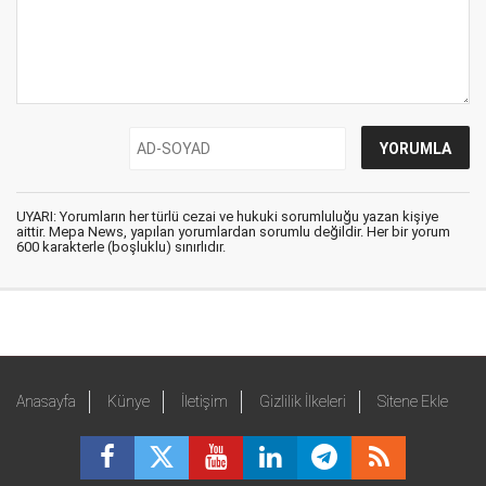
UYARI: Yorumların her türlü cezai ve hukuki sorumluluğu yazan kişiye
aittir. Mepa News, yapılan yorumlardan sorumlu değildir. Her bir yorum
600 karakterle (boşluklu) sınırlıdır.
Anasayfa
Künye
İletişim
Gizlilik İlkeleri
Sitene Ekle