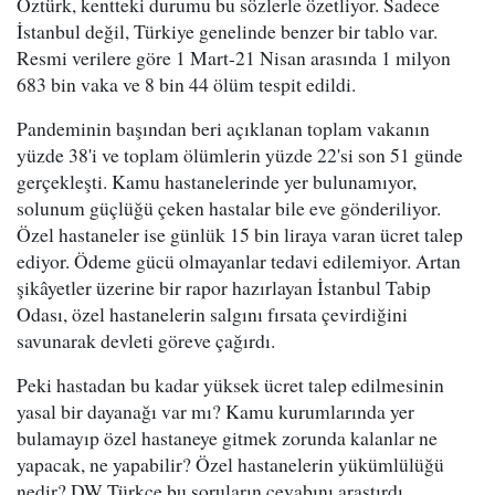
Öztürk, kentteki durumu bu sözlerle özetliyor. Sadece
İstanbul değil, Türkiye genelinde benzer bir tablo var.
Resmi verilere göre 1 Mart-21 Nisan arasında 1 milyon
683 bin vaka ve 8 bin 44 ölüm tespit edildi.
Pandeminin başından beri açıklanan toplam vakanın
yüzde 38'i ve toplam ölümlerin yüzde 22'si son 51 günde
gerçekleşti. Kamu hastanelerinde yer bulunamıyor,
solunum güçlüğü çeken hastalar bile eve gönderiliyor.
Özel hastaneler ise günlük 15 bin liraya varan ücret talep
ediyor. Ödeme gücü olmayanlar tedavi edilemiyor. Artan
şikâyetler üzerine bir rapor hazırlayan İstanbul Tabip
Odası, özel hastanelerin salgını fırsata çevirdiğini
savunarak devleti göreve çağırdı.
Peki hastadan bu kadar yüksek ücret talep edilmesinin
yasal bir dayanağı var mı? Kamu kurumlarında yer
bulamayıp özel hastaneye gitmek zorunda kalanlar ne
yapacak, ne yapabilir? Özel hastanelerin yükümlülüğü
nedir? DW Türkçe bu soruların cevabını araştırdı.