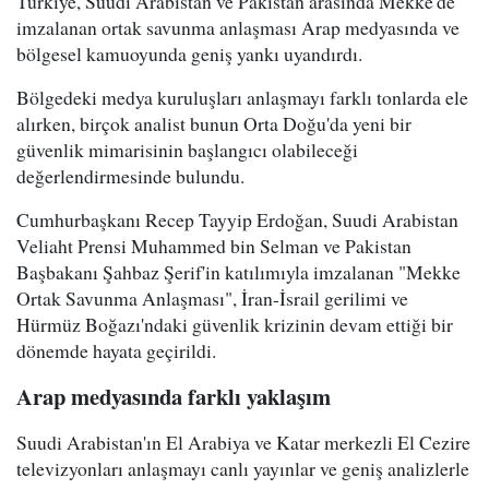
Türkiye, Suudi Arabistan ve Pakistan arasında Mekke'de
imzalanan ortak savunma anlaşması Arap medyasında ve
bölgesel kamuoyunda geniş yankı uyandırdı.
Bölgedeki medya kuruluşları anlaşmayı farklı tonlarda ele
alırken, birçok analist bunun Orta Doğu'da yeni bir
güvenlik mimarisinin başlangıcı olabileceği
değerlendirmesinde bulundu.
Cumhurbaşkanı Recep Tayyip Erdoğan, Suudi Arabistan
Veliaht Prensi Muhammed bin Selman ve Pakistan
Başbakanı Şahbaz Şerif'in katılımıyla imzalanan "Mekke
Ortak Savunma Anlaşması", İran-İsrail gerilimi ve
Hürmüz Boğazı'ndaki güvenlik krizinin devam ettiği bir
dönemde hayata geçirildi.
Arap medyasında farklı yaklaşım
Suudi Arabistan'ın El Arabiya ve Katar merkezli El Cezire
televizyonları anlaşmayı canlı yayınlar ve geniş analizlerle