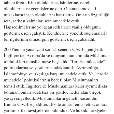
tabanı üretti. Kim olduklarına, isimlerine, nereli
olduklarına ve geçmişlerine dair. Guantanamo'daki
tutsakların insan olduklarını hatırlattık. Onların özgürlüğü
için, serbest kalmaları için mücadele ettik.
Hapsedilmelerine yol açan iddiaların yanlış olduğunu
göstermek için çalıştık. Kendilerine yönelik suçlamalarla
bir ilgilerinin olmadığını göstermek için çabaladık.
2003'ten bu yana, yani son 21 senedir CAGE genişledi.
İngiltere'de, Avrupa'da ve dünyanın tamamında Müslüman
toplulukları temsil etmeye başladık. "Terörle mücadele"
politikalarına ve yasalarına odaklandık. Ayrımcılığa,
İslamofobiye ve ırkçılığa karşı mücadele ettik. Ve "terörle
mücadele" politikalarının hedefi olan Müslümanları
temsil ettik. İngiltere'de Müslümanlara karşı ayrımcılıkta
bulunan, onları adaletsiz bir şekilde hedef alan birçok
yasayı engelledik. Müslümanların geneli masumdu.
Bunlar CAGE'e geldiler. Biz de onları temsil ettik, onlara
yardım ettik, tavsiyelerde bulunduk. Ve hukuki tavsiyeler