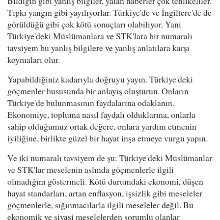
Bildiğin gibi yanlış bilgiler, yalan haberler çok tehlikeliler.
Tıpkı yangın gibi yayılıyorlar. Türkiye'de ve İngiltere'de de
görüldüğü gibi çok kötü sonuçları olabiliyor. Yani
Türkiye'deki Müslümanlara ve STK'lara bir numaralı
tavsiyem bu yanlış bilgilere ve yanlış anlatılara karşı
koymaları olur.
Yapabildiğiniz kadarıyla doğruyu yayın. Türkiye'deki
göçmenler hususunda bir anlayış oluşturun. Onların
Türkiye'de bulunmasının faydalarına odaklanın.
Ekonomiye, topluma nasıl faydalı olduklarına, onlarla
sahip olduğumuz ortak değere, onlara yardım etmenin
iyiliğine, birlikte güzel bir hayat inşa etmeye vurgu yapın.
Ve iki numaralı tavsiyem de şu: Türkiye'deki Müslümanlar
ve STK'lar meselenin aslında göçmenlerle ilgili
olmadığını göstermeli. Kötü durumdaki ekonomi, düşen
hayat standarları, artan enflasyon, işsizlik gibi meseleler
göçmenlerle, sığınmacılarla ilgili meseleler değil. Bu
ekonomik ve siyasi meselelerden sorumlu olanlar