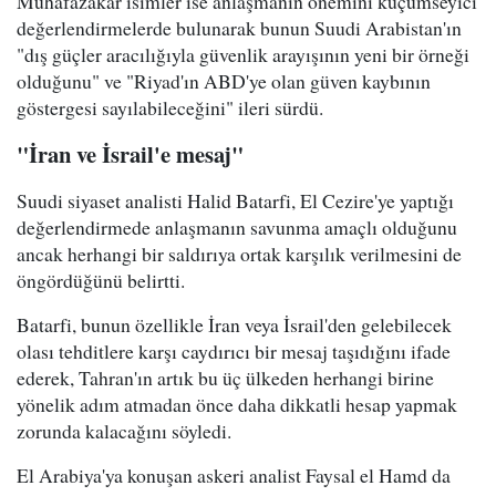
Muhafazakâr isimler ise anlaşmanın önemini küçümseyici
değerlendirmelerde bulunarak bunun Suudi Arabistan'ın
"dış güçler aracılığıyla güvenlik arayışının yeni bir örneği
olduğunu" ve "Riyad'ın ABD'ye olan güven kaybının
göstergesi sayılabileceğini" ileri sürdü.
"İran ve İsrail'e mesaj"
Suudi siyaset analisti Halid Batarfi, El Cezire'ye yaptığı
değerlendirmede anlaşmanın savunma amaçlı olduğunu
ancak herhangi bir saldırıya ortak karşılık verilmesini de
öngördüğünü belirtti.
Batarfi, bunun özellikle İran veya İsrail'den gelebilecek
olası tehditlere karşı caydırıcı bir mesaj taşıdığını ifade
ederek, Tahran'ın artık bu üç ülkeden herhangi birine
yönelik adım atmadan önce daha dikkatli hesap yapmak
zorunda kalacağını söyledi.
El Arabiya'ya konuşan askeri analist Faysal el Hamd da