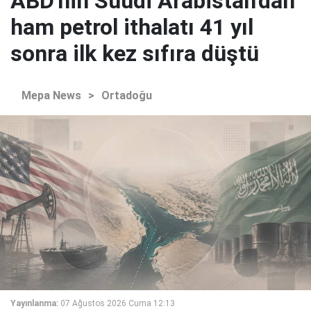
ABD'nin Suudi Arabistan'dan
ham petrol ithalatı 41 yıl
sonra ilk kez sıfıra düştü
Mepa News
>
Ortadoğu
Yayınlanma:
07 Ağustos 2026 Cuma 12:13