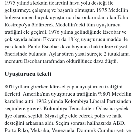
1975 yılında kokain ticaretini hava yolu desteği ile
geliştirmeye çalışmış ve başarılı olmuştur. 1975 Medellin
bölgesinin en büyük uyuşturucu baronlarından olan Fabio
Restrepo'yu öldürterek Medellin'deki tüm uyuşturucu
trafiğini ele geçirdi. 1976 yılına gelindiğinde Escobar ve
çok sayıda adamı Ekvator'da 18 kg uyuşturucu madde ile
yakalandı. Pablo Escobar dava boyunca hakimlere rüşvet
önerisinde bulundu. Aylar süren yasal süreçte 2 tutuklama
memuru Escobar tarafından öldürülünce dava düştü.
Uyuşturucu tekeli
80'li yıllara girerken küresel çapta uyuşturucu trafiğini
ilerletti. Amerika'nın uyuşturucu trafiğinin %80'i Medellin
karteline aitti. 1982 yılında Kolombiya Liberal Partisinden
seçimlere girerek Kolombiya Temsilcileri Odası'na yedek
üye olarak seçildi. Siyasi güç elde ederek polis ve halk
desteğini arkasına aldı. Seçim sonrası halihazırda ABD,
Porto Riko, Meksika, Venezuela, Dominik Cumhuriyeti ve