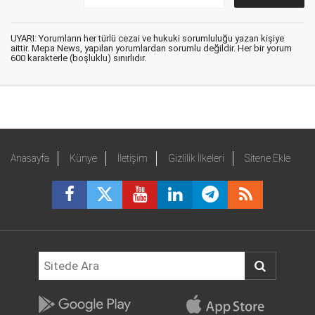
UYARI: Yorumların her türlü cezai ve hukuki sorumluluğu yazan kişiye
aittir. Mepa News, yapılan yorumlardan sorumlu değildir. Her bir yorum
600 karakterle (boşluklu) sınırlıdır.
Anasayfa
Künye
İletişim
Gizlilik İlkeleri
Sitene Ekle