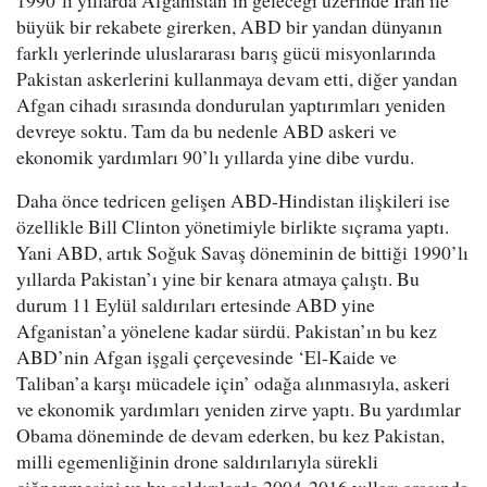
1990’lı yıllarda Afganistan’ın geleceği üzerinde İran ile
büyük bir rekabete girerken, ABD bir yandan dünyanın
farklı yerlerinde uluslararası barış gücü misyonlarında
Pakistan askerlerini kullanmaya devam etti, diğer yandan
Afgan cihadı sırasında dondurulan yaptırımları yeniden
devreye soktu. Tam da bu nedenle ABD askeri ve
ekonomik yardımları 90’lı yıllarda yine dibe vurdu.
Daha önce tedricen gelişen ABD-Hindistan ilişkileri ise
özellikle Bill Clinton yönetimiyle birlikte sıçrama yaptı.
Yani ABD, artık Soğuk Savaş döneminin de bittiği 1990’lı
yıllarda Pakistan’ı yine bir kenara atmaya çalıştı. Bu
durum 11 Eylül saldırıları ertesinde ABD yine
Afganistan’a yönelene kadar sürdü. Pakistan’ın bu kez
ABD’nin Afgan işgali çerçevesinde ‘El-Kaide ve
Taliban’a karşı mücadele için’ odağa alınmasıyla, askeri
ve ekonomik yardımları yeniden zirve yaptı. Bu yardımlar
Obama döneminde de devam ederken, bu kez Pakistan,
milli egemenliğinin drone saldırılarıyla sürekli