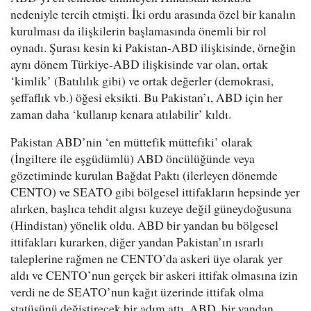
nedeniyle tercih etmişti. İki ordu arasında özel bir kanalın
kurulması da ilişkilerin başlamasında önemli bir rol
oynadı. Şurası kesin ki Pakistan-ABD ilişkisinde, örneğin
aynı dönem Türkiye-ABD ilişkisinde var olan, ortak
‘kimlik’ (Batılılık gibi) ve ortak değerler (demokrasi,
şeffaflık vb.) öğesi eksikti. Bu Pakistan’ı, ABD için her
zaman daha ‘kullanıp kenara atılabilir’ kıldı.
Pakistan ABD’nin ‘en müttefik müttefiki’ olarak
(İngiltere ile eşgüdümlü) ABD öncülüğünde veya
gözetiminde kurulan Bağdat Paktı (ilerleyen dönemde
CENTO) ve SEATO gibi bölgesel ittifakların hepsinde yer
alırken, başlıca tehdit algısı kuzeye değil güneydoğusuna
(Hindistan) yönelik oldu. ABD bir yandan bu bölgesel
ittifakları kurarken, diğer yandan Pakistan’ın ısrarlı
taleplerine rağmen ne CENTO’da askeri üye olarak yer
aldı ve CENTO’nun gerçek bir askeri ittifak olmasına izin
verdi ne de SEATO’nun kağıt üzerinde ittifak olma
statüsünü değiştirecek bir adım attı. ABD, bir yandan