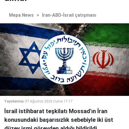
Mepa News
>
İran-ABD-İsrail çatışması
Yayınlanma:
07 Ağustos 2026 Cuma 17:17
İsrail istihbarat teşkilatı Mossad'ın İran
konusundaki başarısızlık sebebiyle iki üst
düzey ismi görevden aldığı bildirildi.