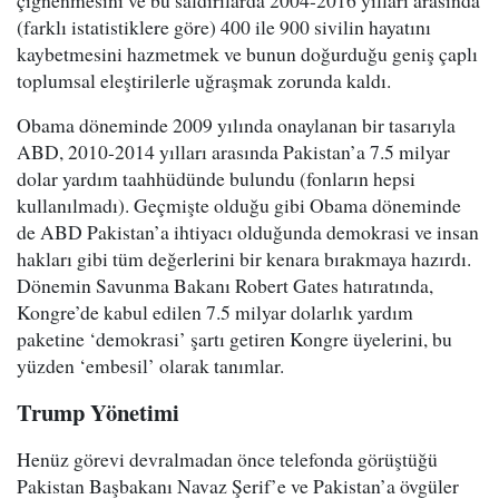
çiğnenmesini ve bu saldırılarda 2004-2016 yılları arasında
(farklı istatistiklere göre) 400 ile 900 sivilin hayatını
kaybetmesini hazmetmek ve bunun doğurduğu geniş çaplı
toplumsal eleştirilerle uğraşmak zorunda kaldı.
Obama döneminde 2009 yılında onaylanan bir tasarıyla
ABD, 2010-2014 yılları arasında Pakistan’a 7.5 milyar
dolar yardım taahhüdünde bulundu (fonların hepsi
kullanılmadı). Geçmişte olduğu gibi Obama döneminde
de ABD Pakistan’a ihtiyacı olduğunda demokrasi ve insan
hakları gibi tüm değerlerini bir kenara bırakmaya hazırdı.
Dönemin Savunma Bakanı Robert Gates hatıratında,
Kongre’de kabul edilen 7.5 milyar dolarlık yardım
paketine ‘demokrasi’ şartı getiren Kongre üyelerini, bu
yüzden ‘embesil’ olarak tanımlar.
Trump Yönetimi
Henüz görevi devralmadan önce telefonda görüştüğü
Pakistan Başbakanı Navaz Şerif’e ve Pakistan’a övgüler