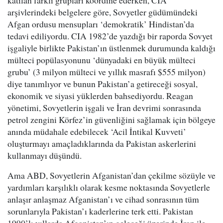
katılan farklı grupları koordine ederken, CIA
arşivlerindeki belgelere göre, Sovyetler güdümündeki
Afgan ordusu mensupları ‘demokratik’ Hindistan’da
tedavi ediliyordu. CIA 1982’de yazdığı bir raporda Sovyet
işgaliyle birlikte Pakistan’ın üstlenmek durumunda kaldığı
mülteci popülasyonunu ‘dünyadaki en büyük mülteci
grubu’ (3 milyon mülteci ve yıllık masrafı $555 milyon)
diye tanımlıyor ve bunun Pakistan’a getireceği sosyal,
ekonomik ve siyasi yüklerden bahsediyordu. Reagan
yönetimi, Sovyetlerin işgali ve İran devrimi sonrasında
petrol zengini Körfez’in güvenliğini sağlamak için bölgeye
anında müdahale edebilecek ‘Acil İntikal Kuvveti’
oluşturmayı amaçladıklarında da Pakistan askerlerini
kullanmayı düşündü.
Ama ABD, Sovyetlerin Afganistan’dan çekilme sözüyle ve
yardımları karşılıklı olarak kesme noktasında Sovyetlerle
anlaşır anlaşmaz Afganistan’ı ve cihad sonrasının tüm
sorunlarıyla Pakistan’ı kaderlerine terk etti. Pakistan