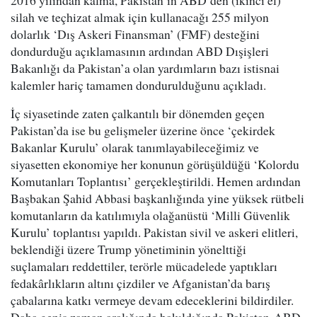
2016 yılından kalma, Pakistan’ın ABD’den (ikinci el)
silah ve teçhizat almak için kullanacağı 255 milyon
dolarlık ‘Dış Askeri Finansman’ (FMF) desteğini
dondurduğu açıklamasının ardından ABD Dışişleri
Bakanlığı da Pakistan’a olan yardımların bazı istisnai
kalemler hariç tamamen dondurulduğunu açıkladı.
İç siyasetinde zaten çalkantılı bir dönemden geçen
Pakistan’da ise bu gelişmeler üzerine önce ‘çekirdek
Bakanlar Kurulu’ olarak tanımlayabileceğimiz ve
siyasetten ekonomiye her konunun görüşüldüğü ‘Kolordu
Komutanları Toplantısı’ gerçekleştirildi. Hemen ardından
Başbakan Şahid Abbasi başkanlığında yine yüksek rütbeli
komutanların da katılımıyla olağanüstü ‘Milli Güvenlik
Kurulu’ toplantısı yapıldı. Pakistan sivil ve askeri elitleri,
beklendiği üzere Trump yönetiminin yönelttiği
suçlamaları reddettiler, terörle mücadelede yaptıkları
fedakârlıkların altını çizdiler ve Afganistan’da barış
çabalarına katkı vermeye devam edeceklerini bildirdiler.