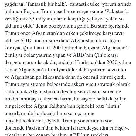
yağdıran, ‘fantastik bir halk’, ‘fantastik ülke’ yorumlarında
bulunan Başkan Trump ise bir sene içerisinde ‘Pakistan’a
verdiğimiz 33 milyar doların karşılığı yalnızca yalan ve
aldatma oldu’ deme pozisyonuna geldi. Bu süre içerisinde
Trump önce Afganistan’dan erken çekilmeye karşı tavır
aldı ve ABD’nin bir süre daha Afganistan’da varlığını
koruyacağını ilan etti. 2001 yılından bu yana Afganistan’a
2 milyar dolar yatırım yapan ve ABD’nin Çin’e karşı
denge unsuru olarak düşündüğü Hindistan’dan 2020 yılına
kadar Afganistan’a 1 milyar dolar daha yatırım sözü aldı
ve Afganistan politikasında daha da önemli bir rol çizdi.
Trump aynı strateji belgesinde askeri gücü stratejik olarak
kullanarak Afganistan’da diyalog ve uzlaşma sürecine
imkân tanımaya çalışacaklarını, bu sayede belki de yakın
bir gelecekte Afgan Talibanı’nın içindeki bazı ‘ılımlı’
unsurların da katılacağı bir siyasi çözüme
ulaşabileceklerini söyledi. Trump yönetiminin son
dönemde Pakistan’dan beklentisi neredeyse tüm endişe ve
çıkarlarını bir kenara bırakıp, ABD’nin istekleri