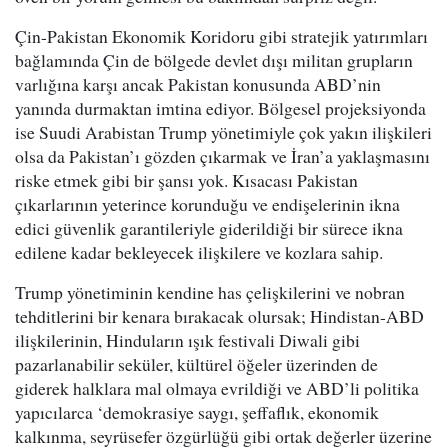
Çin-Pakistan Ekonomik Koridoru gibi stratejik yatırımları
bağlamında Çin de bölgede devlet dışı militan grupların
varlığına karşı ancak Pakistan konusunda ABD’nin
yanında durmaktan imtina ediyor. Bölgesel projeksiyonda
ise Suudi Arabistan Trump yönetimiyle çok yakın ilişkileri
olsa da Pakistan’ı gözden çıkarmak ve İran’a yaklaşmasını
riske etmek gibi bir şansı yok. Kısacası Pakistan
çıkarlarının yeterince korunduğu ve endişelerinin ikna
edici güvenlik garantileriyle giderildiği bir sürece ikna
edilene kadar bekleyecek ilişkilere ve kozlara sahip.
Trump yönetiminin kendine has çelişkilerini ve nobran
tehditlerini bir kenara bırakacak olursak; Hindistan-ABD
ilişkilerinin, Hinduların ışık festivali Diwali gibi
pazarlanabilir seküler, kültürel öğeler üzerinden de
giderek halklara mal olmaya evrildiği ve ABD’li politika
yapıcılarca ‘demokrasiye saygı, şeffaflık, ekonomik
kalkınma, seyrüsefer özgürlüğü gibi ortak değerler üzerine