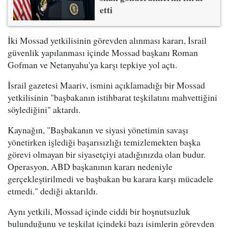
etti
İki Mossad yetkilisinin görevden alınması kararı, İsrail
güvenlik yapılanması içinde Mossad başkanı Roman
Gofman ve Netanyahu'ya karşı tepkiye yol açtı.
İsrail gazetesi Maariv, ismini açıklamadığı bir Mossad
yetkilisinin "başbakanın istihbarat teşkilatını mahvettiğini
söylediğini" aktardı.
Kaynağın, "Başbakanın ve siyasi yönetimin savaşı
yönetirken işlediği başarısızlığı temizlemekten başka
görevi olmayan bir siyasetçiyi atadığınızda olan budur.
Operasyon, ABD başkanının kararı nedeniyle
gerçekleştirilmedi ve başbakan bu karara karşı mücadele
etmedi." dediği aktarıldı.
Aynı yetkili, Mossad içinde ciddi bir hoşnutsuzluk
bulunduğunu ve teşkilat içindeki bazı isimlerin görevden