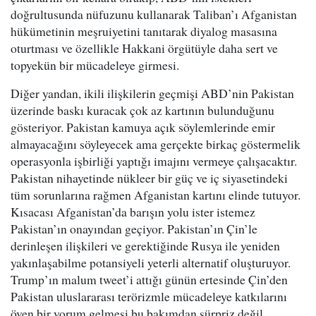
doğrultusunda nüfuzunu kullanarak Taliban’ı Afganistan
hükümetinin meşruiyetini tanıtarak diyalog masasına
oturtması ve özellikle Hakkani örgütüyle daha sert ve
topyekün bir mücadeleye girmesi.
Diğer yandan, ikili ilişkilerin geçmişi ABD’nin Pakistan
üzerinde baskı kuracak çok az kartının bulunduğunu
gösteriyor. Pakistan kamuya açık söylemlerinde emir
almayacağını söyleyecek ama gerçekte birkaç göstermelik
operasyonla işbirliği yaptığı imajını vermeye çalışacaktır.
Pakistan nihayetinde nükleer bir güç ve iç siyasetindeki
tüm sorunlarına rağmen Afganistan kartını elinde tutuyor.
Kısacası Afganistan’da barışın yolu ister istemez
Pakistan’ın onayından geçiyor. Pakistan’ın Çin’le
derinleşen ilişkileri ve gerektiğinde Rusya ile yeniden
yakınlaşabilme potansiyeli yeterli alternatif oluşturuyor.
Trump’ın malum tweet’i attığı günün ertesinde Çin’den
Pakistan uluslararası terörizmle mücadeleye katkılarını
öven bir yorum gelmesi bu bakımdan sürpriz değil.