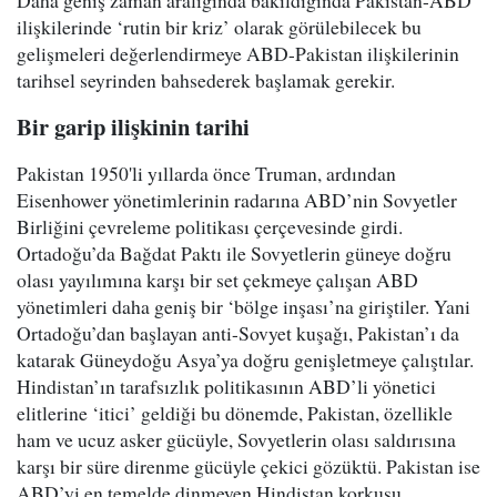
Daha geniş zaman aralığında bakıldığında Pakistan-ABD
ilişkilerinde ‘rutin bir kriz’ olarak görülebilecek bu
gelişmeleri değerlendirmeye ABD-Pakistan ilişkilerinin
tarihsel seyrinden bahsederek başlamak gerekir.
Bir garip ilişkinin tarihi
Pakistan 1950'li yıllarda önce Truman, ardından
Eisenhower yönetimlerinin radarına ABD’nin Sovyetler
Birliğini çevreleme politikası çerçevesinde girdi.
Ortadoğu’da Bağdat Paktı ile Sovyetlerin güneye doğru
olası yayılımına karşı bir set çekmeye çalışan ABD
yönetimleri daha geniş bir ‘bölge inşası’na giriştiler. Yani
Ortadoğu’dan başlayan anti-Sovyet kuşağı, Pakistan’ı da
katarak Güneydoğu Asya’ya doğru genişletmeye çalıştılar.
Hindistan’ın tarafsızlık politikasının ABD’li yönetici
elitlerine ‘itici’ geldiği bu dönemde, Pakistan, özellikle
ham ve ucuz asker gücüyle, Sovyetlerin olası saldırısına
karşı bir süre direnme gücüyle çekici gözüktü. Pakistan ise
ABD’yi en temelde dinmeyen Hindistan korkusu