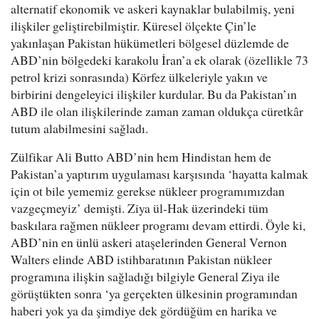
alternatif ekonomik ve askeri kaynaklar bulabilmiş, yeni
ilişkiler geliştirebilmiştir. Küresel ölçekte Çin’le
yakınlaşan Pakistan hükümetleri bölgesel düzlemde de
ABD’nin bölgedeki karakolu İran’a ek olarak (özellikle 73
petrol krizi sonrasında) Körfez ülkeleriyle yakın ve
birbirini dengeleyici ilişkiler kurdular. Bu da Pakistan’ın
ABD ile olan ilişkilerinde zaman zaman oldukça cüretkâr
tutum alabilmesini sağladı.
Zülfikar Ali Butto ABD’nin hem Hindistan hem de
Pakistan’a yaptırım uygulaması karşısında ‘hayatta kalmak
için ot bile yememiz gerekse nükleer programımızdan
vazgeçmeyiz’ demişti. Ziya ül-Hak üzerindeki tüm
baskılara rağmen nükleer programı devam ettirdi. Öyle ki,
ABD’nin en ünlü askeri ataşelerinden General Vernon
Walters elinde ABD istihbaratının Pakistan nükleer
programına ilişkin sağladığı bilgiyle General Ziya ile
görüştükten sonra ‘ya gerçekten ülkesinin programından
haberi yok ya da şimdiye dek gördüğüm en harika ve