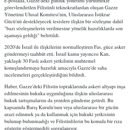
e-postada, Gazze'deki günlük yönetimi yürütmekle
görevlendirilen Filistinli teknokratlardan oluşan Gazze
Yönetimi Ulusal Komitesi'nin, Uluslararası İstikrar
Gücü'nü destekleyecek tesislere ilişkin bir sözleşme dahil
"bazı sözleşmelerin verilmesine yönelik hazırlıklarda son
aşamaya geldiği" belirtildi.
2020'de İsrail ile ilişkilerini normalleştiren Fas, güce asker
göndermeyi taahhüt etti. İsrail kamu yayıncısı Kan,
yaklaşık 30 Faslı askeri yetkilinin muhtemel
konuşlandırmaya hazırlık amacıyla Gazze'de saha
incelemeleri gerçekleştirdiğini bildirdi.
Haber, Gazze'deki Filistin topraklarında askeri altyapı inşa
edilmesinin hukuka uygunluğuna ilişkin uluslararası
hukuk tartışmalarını da yeniden gündeme getirdi. Bu
kapsamda Barış Kurulu'nun veya uluslararası bir gücün
arazi edinmek ya da kullanmak için hukuki yetkisinin
bulunup bulunmadığı ve Filistinlilerin bu konuda bir rıza
gösterip göstermediği sorgulanıyor.