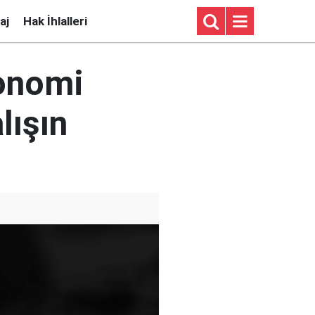
aj
Hak İhlalleri
onomi
lışın