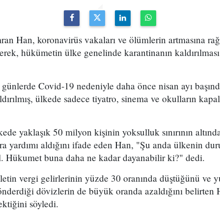
ran Han, koronavirüs vakaları ve ölümlerin artmasına r
rerek, hükümetin ülke genelinde karantinanın kaldırılması
z günlerde Covid-19 nedeniyle daha önce nisan ayı başın
ldırılmış, ülkede sadece tiyatro, sinema ve okulların kapa
ede yaklaşık 50 milyon kişinin yoksulluk sınırının altında
ara yardımı aldığını ifade eden Han, "Şu anda ülkenin du
il. Hükumet buna daha ne kadar dayanabilir ki?" dedi.
tin vergi gelirlerinin yüzde 30 oranında düştüğünü ve yu
önderdiği dövizlerin de büyük oranda azaldığını belirten 
ktiğini söyledi.