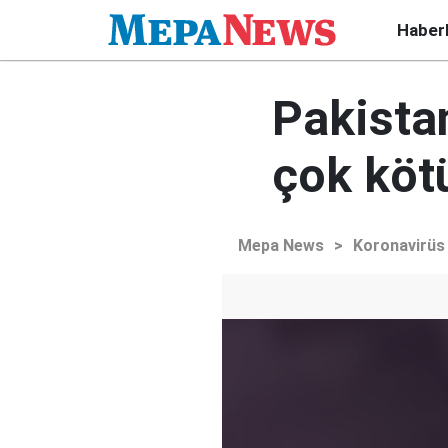
Haber
Pakista
çok kötü
Mepa News
>
Koronavirüs