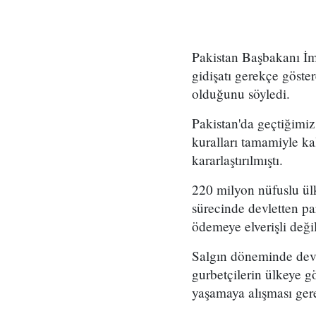
Pakistan Başbakanı İm
gidişatı gerekçe göste
olduğunu söyledi.
Pakistan'da geçtiğimi
kuralları tamamiyle ka
kararlaştırılmıştı.
220 milyon nüfuslu ülk
sürecinde devletten p
ödemeye elverişli değ
Salgın döneminde devle
gurbetçilerin ülkeye g
yaşamaya alışması gere