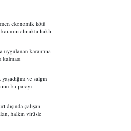
ağmen ekonomik kötü
 kararını almakta haklı
da uygulanan karantina
lı kalması
 yaşadığını ve salgın
rumu bu parayı
rt dışında çalışan
Han, halkın virüsle