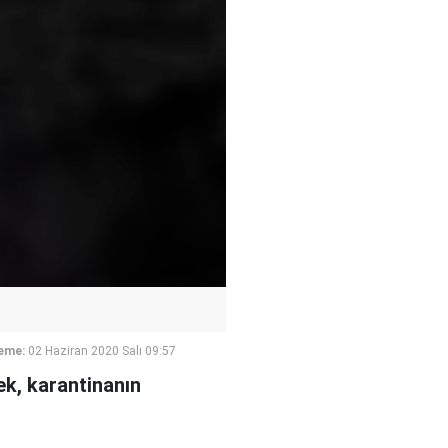
eme:
02 Haziran 2020 Salı 09:57
k, karantinanın