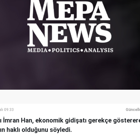
lı 09:33
Güncell
 İmran Han, ekonomik gidişatı gerekçe gösterere
nın haklı olduğunu söyledi.