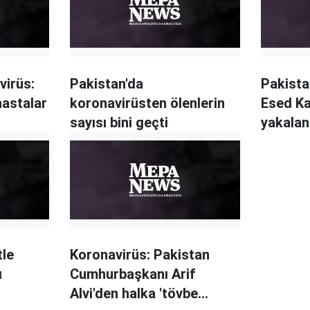
virüs:
Pakistan'da
Pakista
hastalar
koronavirüsten ölenlerin
Esed Ka
sayısı bini geçti
yakalan
tle
Koronavirüs: Pakistan
ı
Cumhurbaşkanı Arif
Alvi'den halka 'tövbe