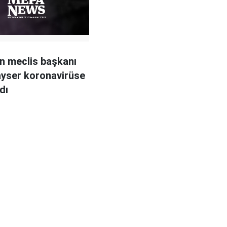
n meclis başkanı
yser koronavirüse
dı