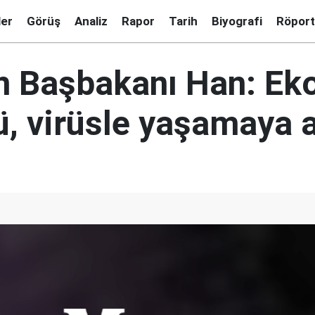
ler
Görüş
Analiz
Rapor
Tarih
Biyografi
Röport
n Başbakanı Han: Ek
, virüsle yaşamaya a