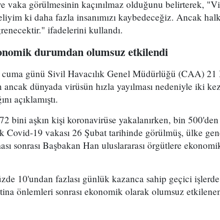
e vaka görülmesinin kaçınılmaz olduğunu belirterek, "Vi
liyim ki daha fazla insanımızı kaybedeceğiz. Ancak halk 
enecektir." ifadelerini kullandı.
konomik durumdan olumsuz etkilendi
z cuma günü Sivil Havacılık Genel Müdürlüğü (CAA) 21 Ma
 ancak dünyada virüsün hızla yayılması nedeniyle iki kez 
ını açıklamıştı.
 bini aşkın kişi koronavirüse yakalanırken, bin 500'den f
ilk Covid-19 vakası 26 Şubat tarihinde görülmüş, ülke gen
sı sonrası Başbakan Han uluslararası örgütlere ekonomik
zde 10'undan fazlası günlük kazanca sahip geçici işlerde
tina önlemleri sonrası ekonomik olarak olumsuz etkilenen