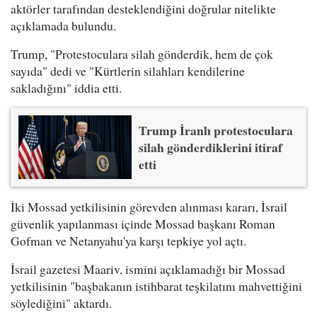
aktörler tarafından desteklendiğini doğrular nitelikte
açıklamada bulundu.
Trump, "Protestoculara silah gönderdik, hem de çok
sayıda" dedi ve "Kürtlerin silahları kendilerine
sakladığını" iddia etti.
Trump İranlı protestoculara
silah gönderdiklerini itiraf
etti
İki Mossad yetkilisinin görevden alınması kararı, İsrail
güvenlik yapılanması içinde Mossad başkanı Roman
Gofman ve Netanyahu'ya karşı tepkiye yol açtı.
İsrail gazetesi Maariv, ismini açıklamadığı bir Mossad
yetkilisinin "başbakanın istihbarat teşkilatını mahvettiğini
söylediğini" aktardı.