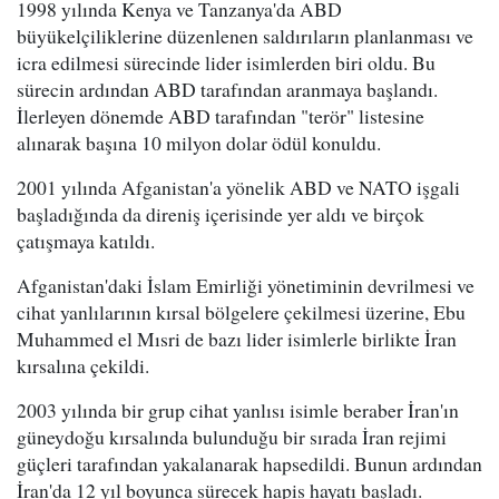
1998 yılında Kenya ve Tanzanya'da ABD
büyükelçiliklerine düzenlenen saldırıların planlanması ve
icra edilmesi sürecinde lider isimlerden biri oldu. Bu
sürecin ardından ABD tarafından aranmaya başlandı.
İlerleyen dönemde ABD tarafından "terör" listesine
alınarak başına 10 milyon dolar ödül konuldu.
2001 yılında Afganistan'a yönelik ABD ve NATO işgali
başladığında da direniş içerisinde yer aldı ve birçok
çatışmaya katıldı.
Afganistan'daki İslam Emirliği yönetiminin devrilmesi ve
cihat yanlılarının kırsal bölgelere çekilmesi üzerine, Ebu
Muhammed el Mısri de bazı lider isimlerle birlikte İran
kırsalına çekildi.
2003 yılında bir grup cihat yanlısı isimle beraber İran'ın
güneydoğu kırsalında bulunduğu bir sırada İran rejimi
güçleri tarafından yakalanarak hapsedildi. Bunun ardından
İran'da 12 yıl boyunca sürecek hapis hayatı başladı.