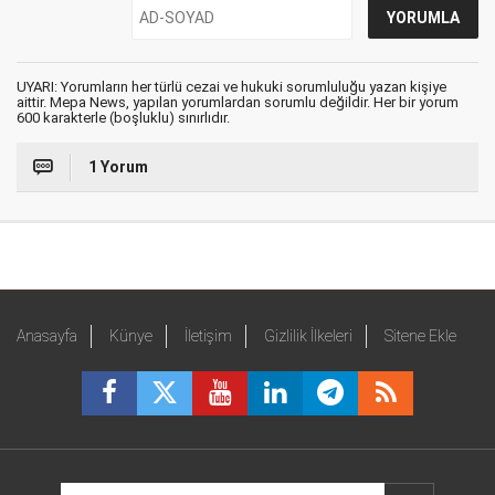
UYARI: Yorumların her türlü cezai ve hukuki sorumluluğu yazan kişiye
aittir. Mepa News, yapılan yorumlardan sorumlu değildir. Her bir yorum
600 karakterle (boşluklu) sınırlıdır.
1 Yorum
Anasayfa
Künye
İletişim
Gizlilik İlkeleri
Sitene Ekle