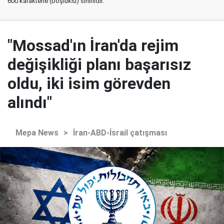
600 karakterle (boşluklu) sınırlıdır.
"Mossad'ın İran'da rejim
değişikliği planı başarısız
oldu, iki isim görevden
alındı"
Mepa News
>
İran-ABD-İsrail çatışması