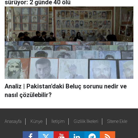
sürüyor: 2 günde 40 ölü
Analiz | Pakistan'daki Beluç sorunu nedir ve
nasıl çözülebilir?
Anasayfa
Künye
İletişim
Gizlilik İlkeleri
Sitene Ekle