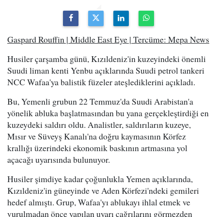
Gaspard Rouffin | Middle East Eye | Tercüme: Mepa News
Husiler çarşamba günü, Kızıldeniz'in kuzeyindeki önemli
Suudi liman kenti Yenbu açıklarında Suudi petrol tankeri
NCC Wafaa'ya balistik füzeler ateşlediklerini açıkladı.
Bu, Yemenli grubun 22 Temmuz'da Suudi Arabistan'a
yönelik abluka başlatmasından bu yana gerçekleştirdiği en
kuzeydeki saldırı oldu. Analistler, saldırıların kuzeye,
Mısır ve Süveyş Kanalı'na doğru kaymasının Körfez
krallığı üzerindeki ekonomik baskının artmasına yol
açacağı uyarısında bulunuyor.
Husiler şimdiye kadar çoğunlukla Yemen açıklarında,
Kızıldeniz'in güneyinde ve Aden Körfezi'ndeki gemileri
hedef almıştı. Grup, Wafaa'yı ablukayı ihlal etmek ve
vurulmadan önce yapılan uyarı çağrılarını görmezden