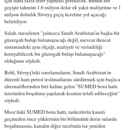
için daha fazla sefer yapması gerekecek. Bunun her
geçişte tahmini 1.6 milyon dolar ek yakıt maliyetine ve 1
milyon dolarlık Süveyş geçiş ücretine yol açacağı
belirtiliyor.
Salah, meselenin "yalnızca Suudi Arabistan'ın başka bir
güzergah bulup bulamayacağı değil, mevcut ihracat
sistemindeki aynı ölçeği, maliyeti ve verimliliği
koruyabilecek bir güzergah bulup bulamayacağı"
olduğunu söyledi.
Bohl, Süveyş'teki sınırlamaların, Suudi Arabistan'ın
düzenli ham petrol teslimatlarını sürdürmek için başlıca
alternatiflerinden biri haline gelen "SUMED boru hattı
üzerinden boşaltma yapılarak kısmen telafi edileceğini"
söyledi.
Mısır'daki SUMED boru hattı, tankerlerin kanalı
geçmeden önce yüklerinin bir bölümünü derin sularda
boşaltmasına, kanalın diğer tarafında ise yeniden