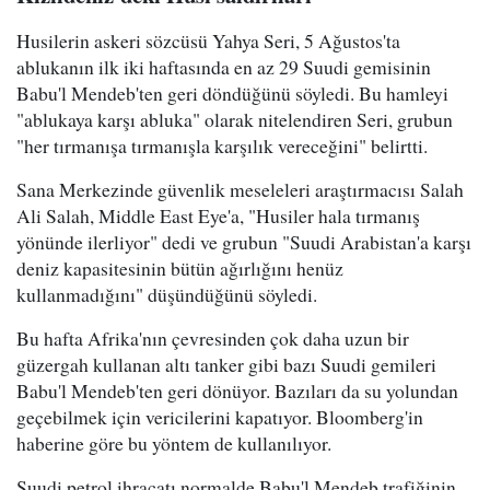
Husilerin askeri sözcüsü Yahya Seri, 5 Ağustos'ta
ablukanın ilk iki haftasında en az 29 Suudi gemisinin
Babu'l Mendeb'ten geri döndüğünü söyledi. Bu hamleyi
"ablukaya karşı abluka" olarak nitelendiren Seri, grubun
"her tırmanışa tırmanışla karşılık vereceğini" belirtti.
Sana Merkezinde güvenlik meseleleri araştırmacısı Salah
Ali Salah, Middle East Eye'a, "Husiler hala tırmanış
yönünde ilerliyor" dedi ve grubun "Suudi Arabistan'a karşı
deniz kapasitesinin bütün ağırlığını henüz
kullanmadığını" düşündüğünü söyledi.
Bu hafta Afrika'nın çevresinden çok daha uzun bir
güzergah kullanan altı tanker gibi bazı Suudi gemileri
Babu'l Mendeb'ten geri dönüyor. Bazıları da su yolundan
geçebilmek için vericilerini kapatıyor. Bloomberg'in
haberine göre bu yöntem de kullanılıyor.
Suudi petrol ihracatı normalde Babu'l Mendeb trafiğinin