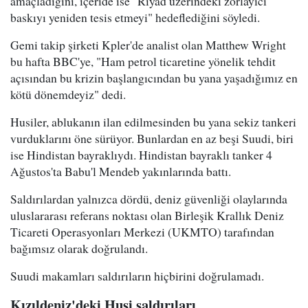
amaçladığını, içeride ise "Riyad üzerindeki zorlayıcı
baskıyı yeniden tesis etmeyi" hedeflediğini söyledi.
Gemi takip şirketi Kpler'de analist olan Matthew Wright
bu hafta BBC'ye, "Ham petrol ticaretine yönelik tehdit
açısından bu krizin başlangıcından bu yana yaşadığımız en
kötü dönemdeyiz" dedi.
Husiler, ablukanın ilan edilmesinden bu yana sekiz tankeri
vurduklarını öne sürüyor. Bunlardan en az beşi Suudi, biri
ise Hindistan bayraklıydı. Hindistan bayraklı tanker 4
Ağustos'ta Babu'l Mendeb yakınlarında battı.
Saldırılardan yalnızca dördü, deniz güvenliği olaylarında
uluslararası referans noktası olan Birleşik Krallık Deniz
Ticareti Operasyonları Merkezi (UKMTO) tarafından
bağımsız olarak doğrulandı.
Suudi makamları saldırıların hiçbirini doğrulamadı.
Kızıldeniz'deki Husi saldırıları