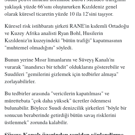
yaklaşık yüzde 66'sını oluştururken Kızıldeniz genel
olarak küresel ticaretin yüzde 10 ila 12'sini taşıyor.
Küresel risk istihbaratı şirketi RANE'in kıdemli Ortadoğu
ve Kuzey Afrika analisti Ryan Bohl, Husilerin
Kızıldeniz'in kuzeyindeki "bütün trafiği" kapatmasının
"muhtemel olmadığını" söyledi.
Bunun yerine Mısır limanlarını ve Süveyş Kanalı'nı
vurarak "inandırıcı bir tehdit" olduklarını gösterebilir ve
Suudileri "gemilerini gizlemek için tedbirler almaya"
zorlayabilirler.
Bu tedbirler arasında "vericilerin kapatılması" ve
mürettebata "çok daha yüksek" ücretler ödenmesi
bulunabilir. Böylece Suudi denizcilik şirketleri "böyle bir
sonucun beraberinde getirdiği bütün savaş risklerini
üstlenmek" zorunda kalabilir.
Süveyş Kanalı üzerinden yeniden yönlendirme