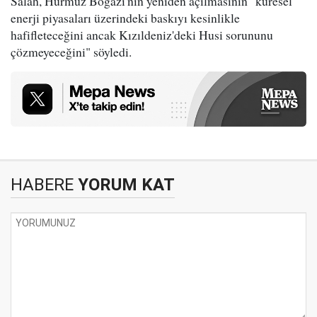
Salah, Hürmüz Boğazı'nın yeniden açılmasının "küresel
enerji piyasaları üzerindeki baskıyı kesinlikle
hafifleteceğini ancak Kızıldeniz'deki Husi sorununu
çözmeyeceğini" söyledi.
HABERE
YORUM KAT